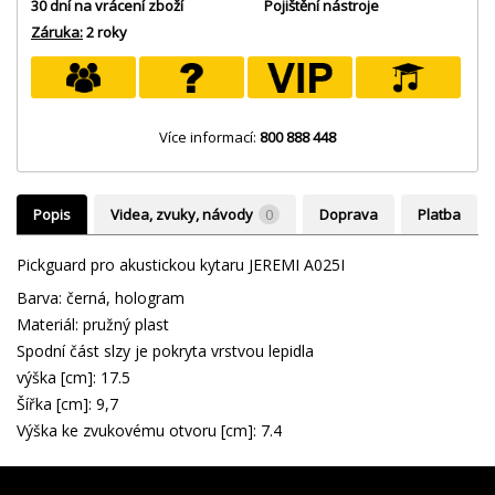
30 dní na vrácení zboží
Pojištění nástroje
Záruka:
2 roky
Více informací:
800 888 448
Popis
Videa, zvuky, návody
0
Doprava
Platba
Pickguard pro akustickou kytaru JEREMI A025I
Barva: černá, hologram
Materiál: pružný plast
Spodní část slzy je pokryta vrstvou lepidla
výška [cm]: 17.5
Šířka [cm]: 9,7
Výška ke zvukovému otvoru [cm]: 7.4