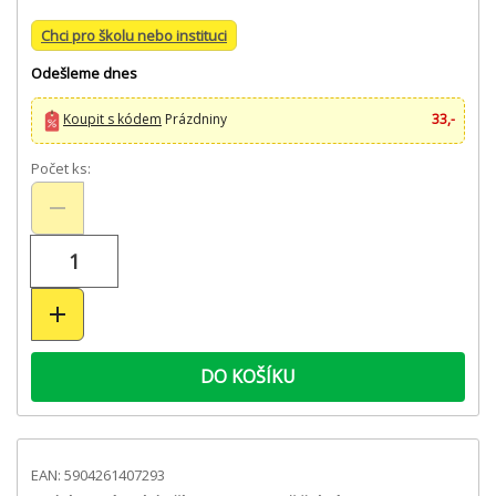
Chci pro školu nebo instituci
Odešleme dnes
Koupit s kódem
Prázdniny
33,-
Počet ks:
DO KOŠÍKU
EAN: 5904261407293