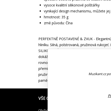
vysoce kvalitní silikonové polštářky
vynikající design mechanismu, můžete jej
hmotnost: 35 g
změ původu: Čína
PERFEKTNĚ POSTAVENÉ & ZVUK - Elegantní, výs
hliníku. Silná, polstrovaná, pružinová ruko
SILIKONOVÁ PODLOŽKA - Po mnoha experimentec
dokáže kompletně přenést vibrace a zajistit 
rovnoměrně vyvíjet tlak na každou strunu, čí
přemístění jednou rukou bez rušivého ladění
Muzikant.cz pou
pružina s vnitřní pamětí. Vyvíjí na nástroj d
pamětí pro zajištění pevnosti a odolnosti prot
P
VŠE O NÁKUPU
JAK PŘEVZÍT
Obchodní podmínky
Osobní odběr v