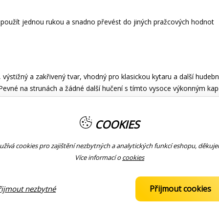
 použít jednou rukou a snadno převést do jiných pražcových hodnot
tižný a zakřivený tvar, vhodný pro klasickou kytaru a další hudební 
jeť. Pevné na strunách a žádné další hučení s tímto vysoce výkonný
h je vybrána nejlepší tloušťka a materiál. Dokáže nejen zajistit, ž
zvuk. VYVÁŽENÁ SÍLA - Na základě vynikající struktury navržené mech
COOKIES
mž zajistí, že zůstane naladěná a nebude bzučet. Super rychlá výměna
. ŽÁDNÉ ŠKRÁBÁNÍ ANI FRET BUZZ - Kvalitní silikonová podložka och
žívá cookies pro zajištění nezbytných a analytických funkcí eshopu, děkuj
ostatečný tlak. VYSOKÝ VÝKON - Zůstane v melodii se skvělou intonací v
Více informací o
cookies
i únavě.
Přijmout cookies
řijmout nezbytné
 ZBOŽÍ
KOMUNITA
KONTAKTY
 prodejnách
Facebook
776 121 112
prodej