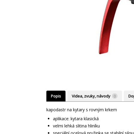
Popis
Videa, zvuky, návody
0
Do
kapodastr na kytary s rovným krkem
aplikace: kytara klasická
velmi lehká slitina hliníku
speciální ocelová pružinka se stabilní silou