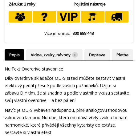
Záruka:
2 roky
Pojištění nástroje
Více informací:
800 888 448
Popis
Videa, zvuky, návody
0
Doprava
Platba
Nu:Tekt Overdrive stavebnice
Díky overdrive skládačce OD-S si teď můžete sestavit vlastní
efektový pedál přesně podle vašich požadavků. Užijte si
zábavu DIY tím, že si snadno a podle vlastního vkusu sestavíte
svůj vlastní overdrive – a bez pájení!
Navíc je OD-S vybaven nadupanou, plně analogovu triodovou
vakuovou lampou Nutube, která mu dává vřelý zvuk a bohaté
harmonické, které přivádějí všechny kytaristy do extáze.
Sestavte si vlastní efekt