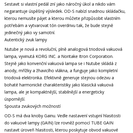
Sestavit si vlastní pedál zní jako náročný úkol a nikdo vám
negarantuje úspěšný výsledek. OD-S nabízí snadnou skládačku,
kterou nemusíte pájet a kterou můžete přizpůsobit vlastním
potřebám a vytvarovat tón overdrivu tak, že bude stejně
jedinečný jako vy samotní.
Autentický zvuk lampy
Nutube je nová a revoluční, plně analogová triodová vakuová
lampa, vyvinutá KORG INC. a Noritake Itron Corporation.
Stejně jako konvenční vakuová lampa se i Nutube skládá z
anody, mřížky a žhavicího vlákna, a funguje jako kompletní
triodová elektronka. Efektivně generuje stejnou odezvu a
bohaté harmonické charakteristiky jako klasická vakuová
lampa, ale je kompaktnější, stabilnější a energeticky
úspornější.
Spousta zvukových možností
OD-S má dva knoby Gainu. Vedle nastavení vstupní hlasitosti
do vakuové lampy (GAIN) lze rovněž pomocí TUBE GAIN
nastavit úroveň hlasitosti, kterou poskytuje obvod vakuové