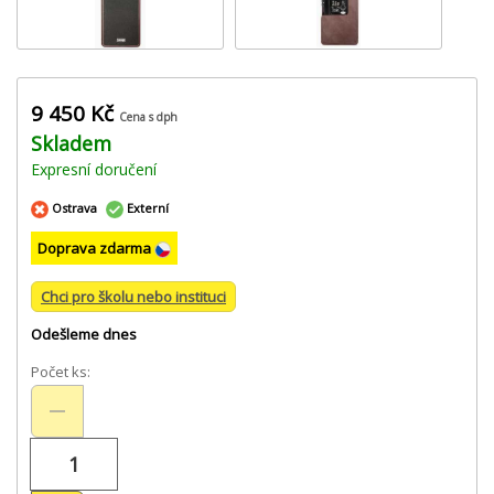
9 450 Kč
Cena s dph
Skladem
Expresní doručení
Ostrava
Externí
Doprava zdarma
Chci pro školu nebo instituci
Odešleme dnes
Počet ks: