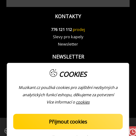
KONTAKTY
776 121 112
prodej
Slevy pro kapely
Newsletter
NEWSLETTER
COOKIES
Muzikant.cz používá cookies pro zajištění nezbytných a
analytických funkcí eshopu, děkujeme za potvrzení
Více informací o
cookies
Přijmout cookies
| Copyright © Muzikant
Developed with ❤ by
JV