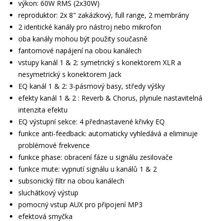
výkon: 60W RMS (2x30W)
reproduktor: 2x 8" zakázkový, full range, 2 membrány
2 identické kanály pro nástroj nebo mikrofon
oba kanály mohou být použity současně
fantomové napájení na obou kanálech
vstupy kanál 1 & 2: symetrický s konektorem XLR a
nesymetrický s konektorem Jack
EQ kanál 1 & 2: 3-pásmový basy, středy výšky
efekty kanál 1 & 2 : Reverb & Chorus, plynule nastavitelná
intenzita efektu
EQ výstupní sekce: 4 přednastavené křivky EQ
funkce anti-feedback: automaticky vyhledává a eliminuje
problémové frekvence
funkce phase: obracení fáze u signálu zesilovače
funkce mute: vypnutí signálu u kanálů 1 & 2
subsonický filtr na obou kanálech
sluchátkový výstup
pomocný vstup AUX pro připojení MP3
efektová smyčka