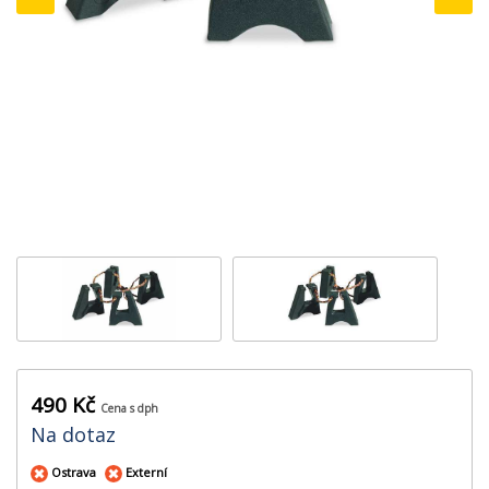
‹
›
490 Kč
Cena s dph
Na dotaz
Ostrava
Externí