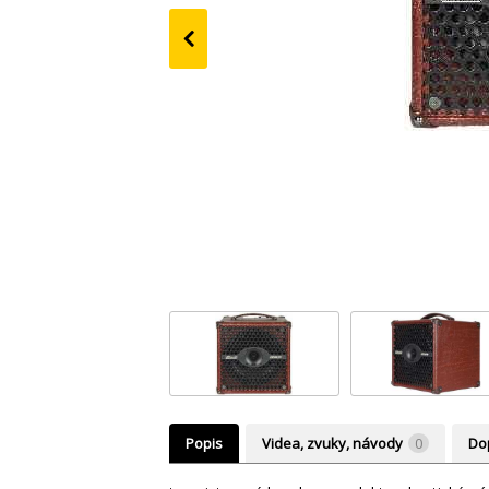
‹
Popis
Videa, zvuky, návody
0
Do