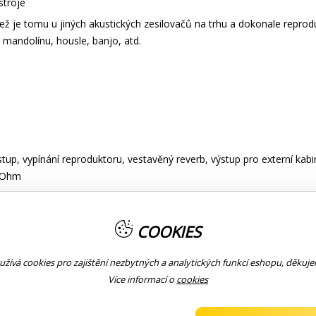
stroje
 je tomu u jiných akustických zesilovačů na trhu a dokonale reproduk
 mandolínu, housle, banjo, atd.
ýstup, vypínání reproduktoru, vestavěný reverb, výstup pro externí kab
4 Ohm
COOKIES
žívá cookies pro zajištění nezbytných a analytických funkcí eshopu, děkuj
Více informací o
cookies