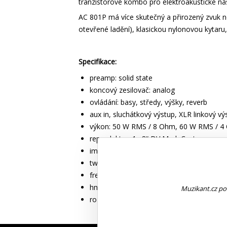
tranzistorové kombo pro elektroakustické ná
AC 801P má více skutečný a přirozený zvuk než
otevřené ladění), klasickou nylonovou kytaru,
Specifikace:
preamp: solid state
koncový zesilovač: analog
ovládání: basy, středy, výšky, reverb
aux in, sluchátkový výstup, XLR linkový v
výkon: 50 W RMS / 8 Ohm, 60 W RMS / 
reproduktor: 1x 8“ DV Mark Custom
impedance: 8 Ohm
tweeter: piezo
frekvenční rozsah: 60 Hz - 18 kHz
hmotnost: 7 kg
Muzikant.cz pou
rozměry: 268 x 268 x 262 mm