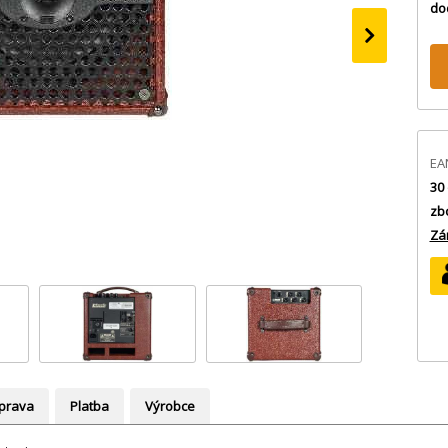
do
›
EA
30 
zb
Zá
prava
Platba
Výrobce