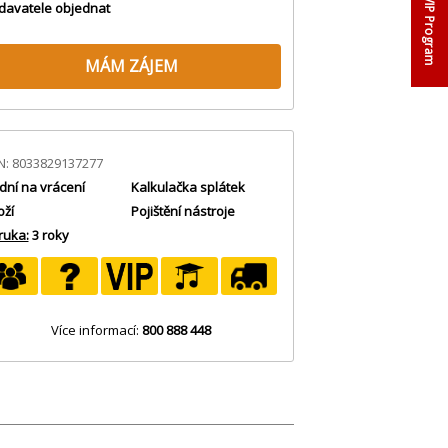
VIP Program
davatele objednat
MÁM ZÁJEM
N: 8033829137277
dní na vrácení
Kalkulačka splátek
oží
Pojištění nástroje
ruka:
3 roky
Více informací:
800 888 448