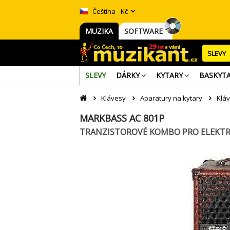
Čeština - Kč
MUZIKA
SOFTWARE
SLEVY
SLEVY
DÁRKY
KYTARY
BASKYT
Klávesy
Aparatury na kytary
Klá
MARKBASS AC 801P
TRANZISTOROVÉ KOMBO PRO ELEKTR