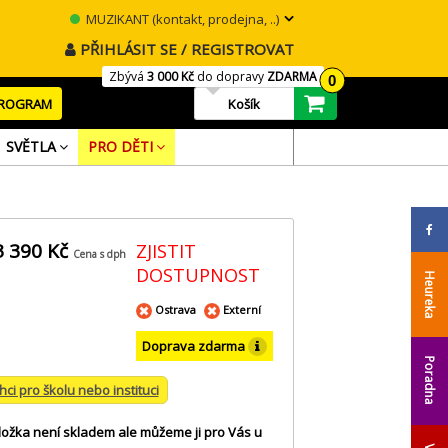
MUZIKANT (kontakt, prodejna, ..)
PŘIHLÁSIT SE / REGISTROVAT
Zbývá
3 000 Kč
do dopravy
ZDARMA
0
PROGRAM
Košík
SVĚTLA
PRO DĚTI
3 390 Kč
ZJISTIT
Cena s dph
DOSTUPNOST
Heureka
Ostrava
Externí
Doprava zdarma
Poradna
hci pro školu nebo instituci
ložka není skladem ale můžeme ji pro Vás u