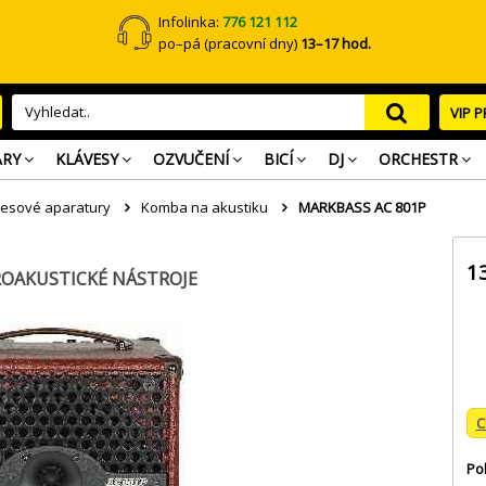
Infolinka:
776 121 112
po–pá (pracovní dny)
13–17 hod.
VIP 
ARY
KLÁVESY
OZVUČENÍ
BICÍ
DJ
ORCHESTR
vesové aparatury
Komba na akustiku
MARKBASS AC 801P
1
OAKUSTICKÉ NÁSTROJE
C
Po