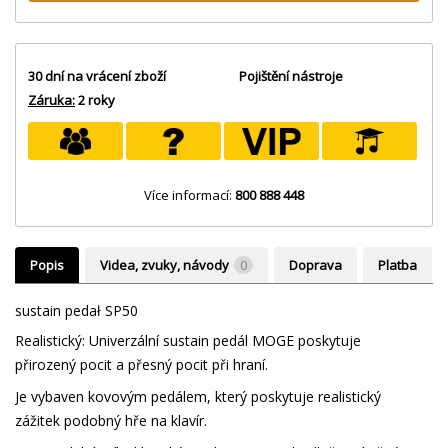
30 dní na vrácení zboží
Pojištění nástroje
Záruka:
2 roky
Více informací:
800 888 448
Popis
Videa, zvuky, návody
0
Doprava
Platba
sustain pedał SP50
Realistický: Univerzální sustain pedál MOGE poskytuje
přirozený pocit a přesný pocit při hraní.
Je vybaven kovovým pedálem, který poskytuje realistický
zážitek podobný hře na klavír.