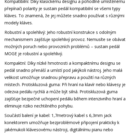
Kompatibilní: Díky klasickému designu a pohodlně umístěnému
přepínači polarity je sustain pedál kompatibilní se všemi typy
kláves.
To znamená, že jej můžete snadno používat s různými
modely kláves.
Robustní a spolehlivý: Jeho robustní konstrukce s odolným
mechanismem zajišťuje spolehlivý provoz.
Nemusíte se obávat
možných poruch nebo provozních problémů – sustain pedál
MOGE je robustní a spolehlivý.
Kompaktní: Díky nízké hmotnosti a kompaktnímu designu se
pedál snadno přenáší a umístí pod jakýkoli nástroj.
Jeho malá
velikost umožňuje snadnou přepravu a použití na různých
místech.
Protiskluzová guma: Při hraní na klavír nebo klávesy je
odezva pedálu rychlá a může být silná.
Protiskluzová guma
zajišťuje bezpečné uchopení pedálu během intenzivního hraní a
eliminuje riziko nechtěného pohybu.
Součástí balení je kabel: 1,7metrový kabel s 6,3mm jack
konektorem umožňuje bezproblémové připojení prakticky k
jakémukoli klávesovému nástroji, digitálnímu pianu nebo