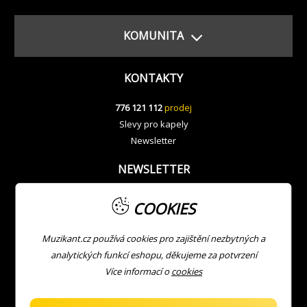
KOMUNITA
KONTAKTY
776 121 112
prodej
Slevy pro kapely
Newsletter
NEWSLETTER
COOKIES
Muzikant.cz používá cookies pro zajištění nezbytných a
analytických funkcí eshopu, děkujeme za potvrzení
Více informací o
cookies