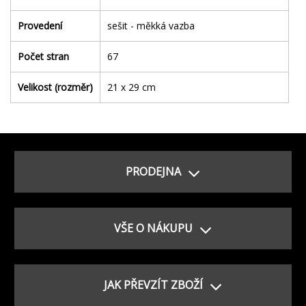
Provedení
sešit - měkká vazba
Počet stran
67
Velikost (rozměr)
21 x 29 cm
PRODEJNA
VŠE O NÁKUPU
JAK PŘEVZÍT ZBOŽÍ