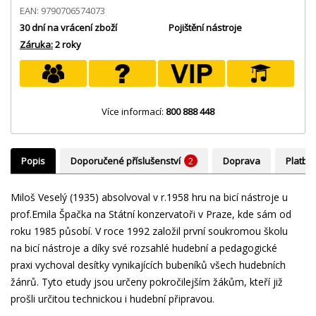
EAN: 9790706574073
30 dní na vrácení zboží
Pojištění nástroje
Záruka:
2 roky
Více informací:
800 888 448
Popis
Doporučené příslušenství
2
Doprava
Platba
Miloš Veselý (1935) absolvoval v r.1958 hru na bicí nástroje u
prof.Emila Špačka na Státní konzervatoři v Praze, kde sám od
roku 1985 působí. V roce 1992 založil první soukromou školu
na bicí nástroje a díky své rozsahlé hudební a pedagogické
praxi vychoval desítky vynikajících bubeníků všech hudebních
žánrů. Tyto etudy jsou určeny pokročilejším žákům, kteří již
prošli určitou technickou i hudební připravou.