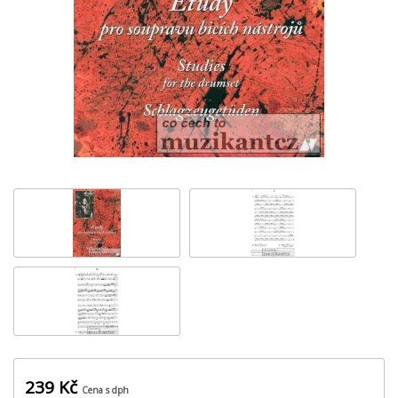
‹
›
239 Kč
Cena s dph