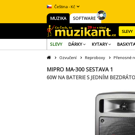
Čeština - Kč
MUZIKA
SOFTWARE
SLEVY
SLEVY
DÁRKY
KYTARY
BASKYT
Ozvučení
Reproboxy
Přenosné r
MIPRO MA-300 SESTAVA 1
60W NA BATERIE S JEDNÍM BEZDRÁ