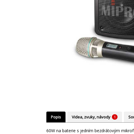
Popis
Videa, zvuky, návody
1
Sou
60W na baterie s jedním bezdrátovým mikro