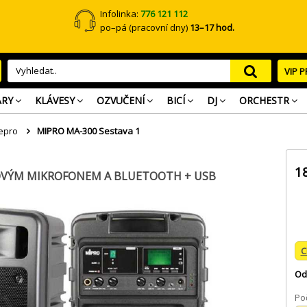
Infolinka:
776 121 112
po–pá (pracovní dny)
13–17 hod.
VIP 
ARY
KLÁVESY
OZVUČENÍ
BICÍ
DJ
ORCHESTR
epro
MIPRO MA-300 Sestava 1
1
TOVÝM MIKROFONEM A BLUETOOTH + USB
C
Od
Poč