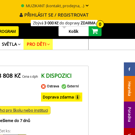
MUZIKANT (kontakt, prodejna, ..)
PŘIHLÁSIT SE / REGISTROVAT
Zbývá
3 000 Kč
do dopravy
ZDARMA
0
PROGRAM
Košík
SVĚTLA
PRO DĚTI
8 808 Kč
K DISPOZICI
Cena s dph
Heureka
Ostrava
Externí
Doprava zdarma
Poradna
hci pro školu nebo instituci
ešleme do 7 dnů
et ks: