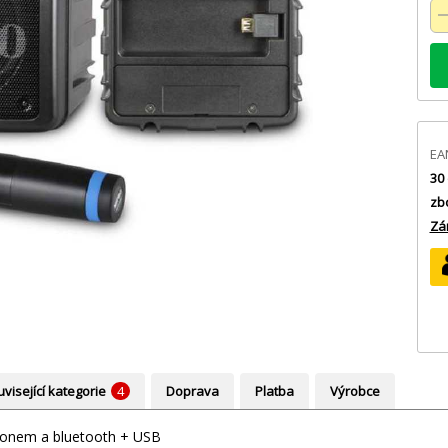
EA
30 
zb
Zá
visející kategorie
4
Doprava
Platba
Výrobce
fonem a bluetooth + USB