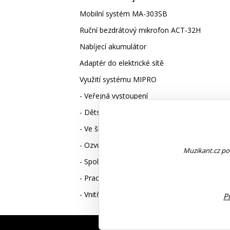
Mobilní systém MA-303SB
Ruční bezdrátový mikrofon ACT-32H
Nabíjecí akumulátor
Adaptér do elektrické sítě
Využití systému MIPRO
- Veřejná vystoupení
- Dětské dny
- Ve školství
- Ozvučení schůzí
Muzikant.cz pou
- Společenské akce
- Pracovní akce
- Vnitřní i venkovní aplikace
P