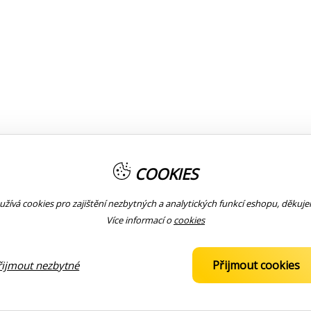
COOKIES
žívá cookies pro zajištění nezbytných a analytických funkcí eshopu, děkuj
Více informací o
cookies
Přijmout cookies
řijmout nezbytné