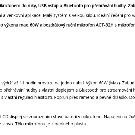
krofonem do ruky, USB vstup a Bluetooth pro přehrávání hudby. Zab
a venkovní aplikace. Malý systém s velkou silou. Ideální řešení pro va
o výkonu max. 60W a bezdrátový ruční mikrofon ACT-32H s mikrofon
ýdrží až 11 hodin provozu na jedno nabití. Výkon 60W (Max). Zabudo
 přehrávání hudby s vlastní displejem a Bluetooth pro streamování h
s vlastní regulací hlasitosti. Popruh přes rameno a pevné držadlo. D
CD displej se zobrazením stavu baterií v mikrofonu. Napájení na 2xAA
 slovo. Tělo mikrofonu je z odolného plastu.