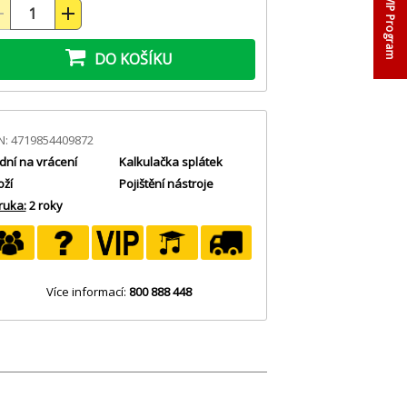
VIP Program
DO KOŠÍKU
N: 4719854409872
dní na vrácení
Kalkulačka splátek
oží
Pojištění nástroje
ruka:
2 roky
Více informací:
800 888 448