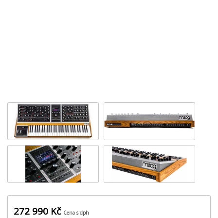
‹
›
272 990 Kč
Cena s dph