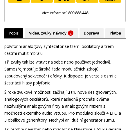
Více informací:
800 888 448
Popis
Videa, zvuky, návody
2
Doprava
Platba
polyfonní analogový syntezátor se třemi oscilátory a třemi
částmi mutlitimbrálu
Tři zvuky tak lze vrstvit na sebe nebo používat jednotlivě.
Samozřejmostí je široká řada modulačních zdrojů,
zabudovaný sekvencér i efekty. K dispozici je verze s osmi a
šestnácti hlasy polyfonie.
Široké zvukové možnosti začínají u tří, nově designovaných,
analogových oscilátorů, které následně prochází dvěma
nezávislými analogovými filtry a analogovým mixem s
možností externího audio vstupu. Pro modulaci slouží 4 LFO a
3 obálkové generátory. Nechybí ani duální generátor šumu.
Tři témbry navrstvit nebo rozdělit na klaviatuře s 61 klávesami.