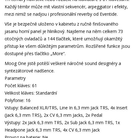
Každý témbr může mít vlastní sekvencér, arpeggiator i efekty,
mezi nimiž se nadjou i profesionální reverby od Eventide.
Vše je bezpečně uloženo v kabinetu z ručně finišovaného
jasanu horní panel je hliníkový. Najdeme na něm celkem 73
otočných ovladačů a 144 tlačítek, které umožňují okamžitý
přístup ke všem důležitým parametrům. Rozšířené funkce jsou
dostupné přes tlačítko „More“.
Moog One jistě potěší veškeré náročné sound designéry a
syntezátorové nadšence.
Parametry
Počet kláves: 61
Velikost kláves: Standardní
Polyfonie: 16
Vstupy: Balanced XLR/TRS, Line In 6,3 mm Jack TRS, 4x Insert
(Jack 6,3 mm TRS), 2x CV 6,3 mm Jacks, 2x Pedal
Výstupy: 2x Jack 6,3 mm TRS, 2x Sub Jack 6,3 mm TRS, 1x
Headpone Jack 6,3 mm TRS, 4x CV 6,3 mm Jack
Provoz na baterie: Ne