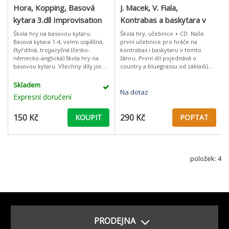
Hora, Kopping, Basová
J. Macek, V. Fiala,
kytara 3.díl Improvisation
Kontrabas a baskytara v
country, bluegrassu, jazzu
Škola hry na basovou kytaru.
Škola hry, učebnice + CD. Naše
Basová kytara 1-4, velmi úspěšná,
první učebnice pro hráče na
čtyřdílná, trojjazyčná (česko-
kontrabas i baskytaru v tomto
německo-anglická) škola hry na
žánru. První díl pojednává o
basovou kytaru. Všechny díly jsou
country a bluegrassu od základů
koncipovány tak, že je lze bez
hry až po sóla a „pleskanou basu“,
problému použít jak pro studium
druhý díl je věnován pokročilým
Skladem
jaz
Na dotaz
Expresní doručení
150 Kč
290 Kč
KOUPIT
POPTAT
položek: 4
PRODEJNA