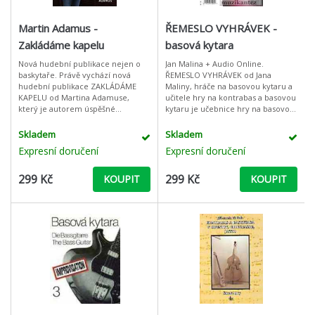
Martin Adamus -
ŘEMESLO VYHRÁVEK -
Zakládáme kapelu
basová kytara
Nová hudební publikace nejen o
Jan Malina + Audio Online.
baskytaře. Právě vychází nová
ŘEMESLO VYHRÁVEK od Jana
hudební publikace ZAKLÁDÁME
Maliny, hráče na basovou kytaru a
KAPELU od Martina Adamuse,
učitele hry na kontrabas a basovou
který je autorem úspěšné
kytaru je učebnice hry na basovou
publikace Škola hry na baskytaru +
kytaru, která je určena mírné a
CD. Novinka je plná zajímavých
dále pokročilým baskytaristů
Skladem
Skladem
postřehů, náv
Expresní doručení
Expresní doručení
299 Kč
299 Kč
KOUPIT
KOUPIT