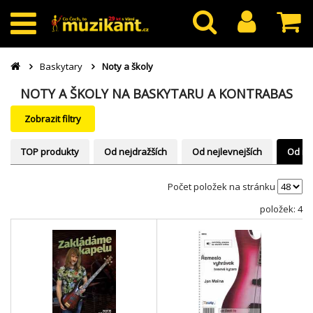
Baskytary
Noty a školy
NOTY A ŠKOLY NA BASKYTARU A KONTRABAS
Zobrazit filtry
TOP produkty
Od nejdražších
Od nejlevnejších
Od ne
Počet položek na stránku
položek: 4