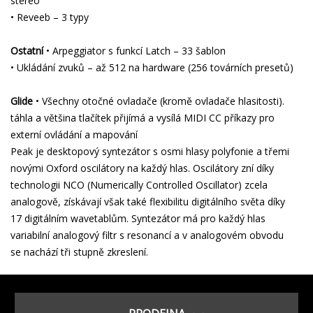
stereo
• Reveeb – 3 typy
Ostatní
• Arpeggiator s funkcí Latch – 33 šablon
• Ukládání zvuků – až 512 na hardware (256 továrních presetů)
Glide
• Všechny otočné ovladače (kromě ovladače hlasitosti).
táhla a většina tlačítek přijímá a vysílá MIDI CC příkazy pro
externí ovládání a mapování
Peak je desktopový syntezátor s osmi hlasy polyfonie a třemi
novými Oxford oscilátory na každý hlas. Oscilátory zní díky
technologii NCO (Numerically Controlled Oscillator) zcela
analogově, získávají však také flexibilitu digitálního světa díky
17 digitálním wavetablům. Syntezátor má pro každý hlas
variabilní analogový filtr s resonancí a v analogovém obvodu
se nachází tři stupně zkreslení.