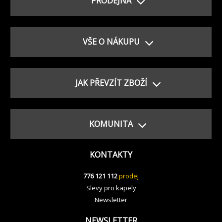
PRODEJNA
VŠE O NÁKUPU
JAK PŘEVZÍT ZBOŽÍ
KOMUNITA
KONTAKTY
776 121 112
prodej
Slevy pro kapely
Newsletter
NEWSLETTER