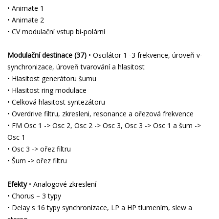
• Animate 1
• Animate 2
• CV modulační vstup bi-polární
Modulační destinace (37)
• Oscilátor 1 -3 frekvence, úroveň v-
synchronizace, úroveň tvarování a hlasitost
• Hlasitost generátoru šumu
• Hlasitost ring modulace
• Celková hlasitost syntezátoru
• Overdrive filtru, zkresleni, resonance a ořezová frekvence
• FM Osc 1 -> Osc 2, Osc 2 -> Osc 3, Osc 3 -> Osc 1 a šum ->
Osc 1
• Osc 3 -> ořez filtru
• Šum -> ořez filtru
Efekty
• Analogové zkreslení
• Chorus – 3 typy
• Delay s 16 typy synchronizace, LP a HP tlumením, slew a