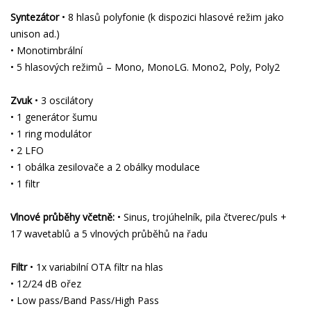
Syntezátor
• 8 hlasů polyfonie (k dispozici hlasové režim jako
unison ad.)
• Monotimbrální
• 5 hlasových režimů – Mono, MonoLG. Mono2, Poly, Poly2
Zvuk
• 3 oscilátory
• 1 generátor šumu
• 1 ring modulátor
• 2 LFO
• 1 obálka zesilovače a 2 obálky modulace
• 1 filtr
Vlnové průběhy včetně:
• Sinus, trojúhelník, pila čtverec/puls +
17 wavetablů a 5 vlnových průběhů na řadu
Filtr
• 1x variabilní OTA filtr na hlas
• 12/24 dB ořez
• Low pass/Band Pass/High Pass