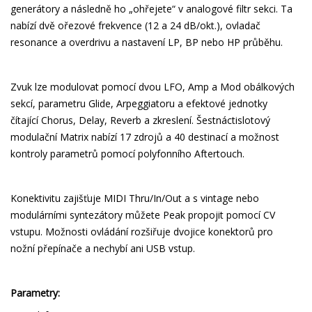
generátory a následně ho „ohřejete“ v analogové filtr sekci. Ta
nabízí dvě ořezové frekvence (12 a 24 dB/okt.), ovladač
resonance a overdrivu a nastavení LP, BP nebo HP průběhu.
Zvuk lze modulovat pomocí dvou LFO, Amp a Mod obálkových
sekcí, parametru Glide, Arpeggiatoru a efektové jednotky
čítající Chorus, Delay, Reverb a zkreslení. Šestnáctislotový
modulační Matrix nabízí 17 zdrojů a 40 destinací a možnost
kontroly parametrů pomocí polyfonního Aftertouch.
Konektivitu zajišťuje MIDI Thru/In/Out a s vintage nebo
modulárními syntezátory můžete Peak propojit pomocí CV
vstupu. Možnosti ovládání rozšiřuje dvojice konektorů pro
nožní přepínače a nechybí ani USB vstup.
Parametry: