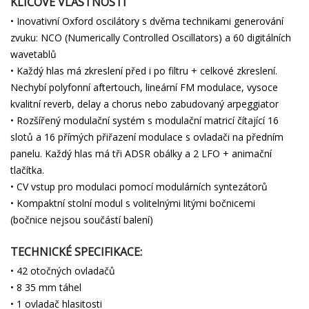
KLÍČOVÉ VLASTNOSTI
• Inovativní Oxford oscilátory s dvěma technikami generování
zvuku: NCO (Numerically Controlled Oscillators) a 60 digitálních
wavetablů
• Každý hlas má zkreslení před i po filtru + celkové zkreslení.
Nechybí polyfonní aftertouch, lineární FM modulace, vysoce
kvalitní reverb, delay a chorus nebo zabudovaný arpeggiator
• Rozšířený modulační systém s modulační matricí čítající 16
slotů a 16 přímých přiřazení modulace s ovladači na předním
panelu. Každý hlas má tři ADSR obálky a 2 LFO + animační
tlačítka.
• CV vstup pro modulaci pomocí modulárních syntezátorů
• Kompaktní stolní modul s volitelnými litými bočnicemi
(bočnice nejsou součástí balení)
TECHNICKÉ SPECIFIKACE:
• 42 otočných ovladačů
• 8 35 mm táhel
• 1 ovladač hlasitosti