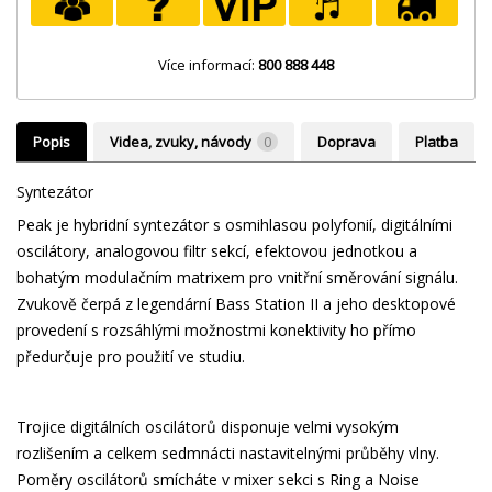
Více informací:
800 888 448
Popis
Videa, zvuky, návody
0
Doprava
Platba
Syntezátor
Peak je hybridní syntezátor s osmihlasou polyfonií, digitálními
oscilátory, analogovou filtr sekcí, efektovou jednotkou a
bohatým modulačním matrixem pro vnitřní směrování signálu.
Zvukově čerpá z legendární Bass Station II a jeho desktopové
provedení s rozsáhlými možnostmi konektivity ho přímo
předurčuje pro použití ve studiu.
Trojice digitálních oscilátorů disponuje velmi vysokým
rozlišením a celkem sedmnácti nastavitelnými průběhy vlny.
Poměry oscilátorů smícháte v mixer sekci s Ring a Noise