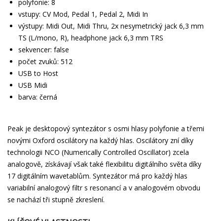
polyfonie: 8
vstupy: CV Mod, Pedal 1, Pedal 2, Midi In
výstupy: Midi Out, Midi Thru, 2x nesymetrický jack 6,3 mm
TS (L/mono, R), headphone jack 6,3 mm TRS
sekvencer: false
počet zvuků: 512
USB to Host
USB Midi
barva: černá
Peak je desktopový syntezátor s osmi hlasy polyfonie a třemi
novými Oxford oscilátory na každý hlas. Oscilátory zní díky
technologii NCO (Numerically Controlled Oscillator) zcela
analogově, získávají však také flexibilitu digitálního světa díky
17 digitálním wavetablům. Syntezátor má pro každý hlas
variabilní analogový filtr s resonancí a v analogovém obvodu
se nachází tři stupně zkreslení.