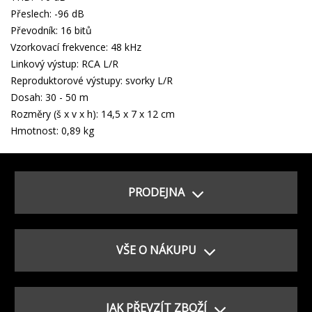
Přeslech: -96 dB
Převodník: 16 bitů
Vzorkovací frekvence: 48 kHz
Linkový výstup: RCA L/R
Reproduktorové výstupy: svorky L/R
Dosah: 30 - 50 m
Rozměry (š x v x h): 14,5 x 7 x 12 cm
Hmotnost: 0,89 kg
PRODEJNA
VŠE O NÁKUPU
JAK PŘEVZÍT ZBOŽÍ