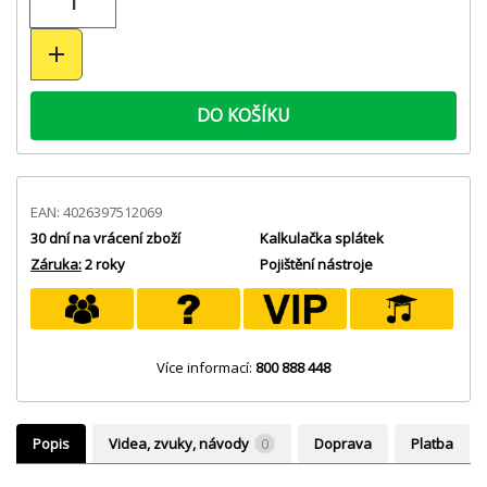
DO KOŠÍKU
EAN: 4026397512069
30 dní na vrácení zboží
Kalkulačka splátek
Záruka:
2 roky
Pojištění nástroje
Více informací:
800 888 448
Popis
Videa, zvuky, návody
0
Doprava
Platba