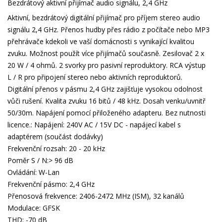
Bezdrátový aktivní přijímač audio signálu, 2,4 GHz
Aktivní, bezdrátový digitální přijímač pro příjem stereo audio
signálu 2,4 GHz. Přenos hudby přes rádio z počítače nebo MP3
přehrávače kdekoli ve vaší domácnosti s vynikající kvalitou
zvuku. Možnost použít více přijímačů současně. Zesilovač 2 x
20 W / 4 ohmů. 2 svorky pro pasivní reproduktory. RCA výstup
L / R pro připojení stereo nebo aktivních reproduktorů.
Digitální přenos v pásmu 2,4 GHz zajišťuje vysokou odolnost
vůči rušení. Kvalita zvuku 16 bitů / 48 kHz. Dosah venku/uvnitř
50/30m. Napájení pomocí přiloženého adapteru. Bez nutnosti
licence.: Napájení: 240V AC / 15V DC - napájecí kabel s
adaptérem (součást dodávky)
Frekvenční rozsah: 20 - 20 kHz
Poměr S / N:> 96 dB
Ovládání: W-Lan
Frekvenční pásmo: 2,4 GHz
Přenosová frekvence: 2406-2472 MHz (ISM), 32 kanálů
Modulace: GFSK
THD: -70 dB