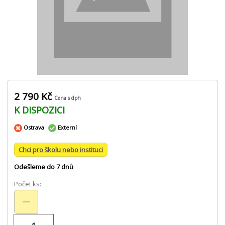
2 790 Kč
Cena s dph
K DISPOZICI
Ostrava
Externí
Chci pro školu nebo instituci
Odešleme do 7 dnů
Počet ks: