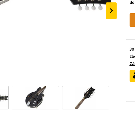
do
›
30 
zb
Zá