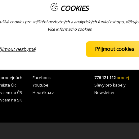
m a dvojcestnou výztuhou je přilepen palisandrový hmatník osazený č
COOKIES
ících mechanikách a ve struníku.
žívá cookies pro zajištění nezbytných a analytických funkcí eshopu, děkuj
piezoelektrický snímač. Požadovaný charakter zvuku nastavíte potenci
Více informací o
cookies
obalu (gig bag) spolu s nástrojovým popruhem.
Přijmout cookies
řijmout nezbytné
 ZBOŽÍ
KOMUNITA
KONTAKTY
 prodejnách
Facebook
776 121 112
prodej
 místa ČR
Youtube
Slevy pro kapely
avcem do ČR
Heuréka.cz
Newsletter
avcem na SK