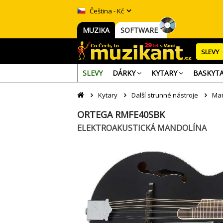
Čeština - Kč
MUZIKA
SOFTWARE
SLEVY
SLEVY
DÁRKY
KYTARY
BASKYT
Kytary
Další strunné nástroje
Man
ORTEGA RMFE40SBK
ELEKTROAKUSTICKÁ MANDOLÍNA