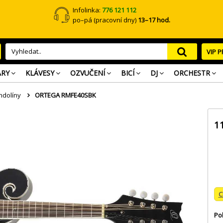
Infolinka:
776 121 112
po–pá (pracovní dny)
13–17 hod.
VIP 
ARY
KLÁVESY
OZVUČENÍ
BICÍ
DJ
ORCHESTR
dolíny
ORTEGA RMFE40SBK
1
C
Po