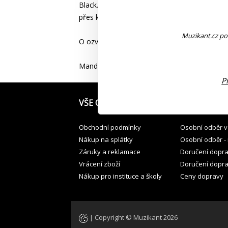
Black. K javorovému krku se saténovým finiše
přes kobylku z palisandru v chromovaných lad
Muzikant.cz pou
O ozvučení mandolíny se stará podkobylkový 
Mandolína je dodávána v kvalitním firemním 
P
VŠE O NÁKUPU
JAK PŘEVZÍT
Obchodní podmínky
Osobní odběr v
Nákup na splátky
Osobní odběr -
Záruky a reklamace
Doručení dopr
Vrácení zboží
Doručení dopr
Nákup pro instituce a školy
Ceny dopravy
| Copyright © Muzikant 2026