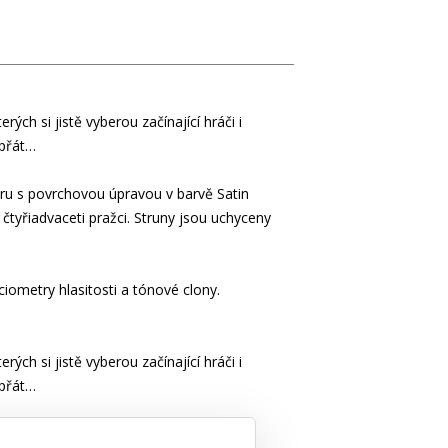
ých si jistě vyberou začínající hráči i
 přát…
oru s povrchovou úpravou v barvě Satin
tyřiadvaceti pražci. Struny jsou uchyceny
ometry hlasitosti a tónové clony.
ých si jistě vyberou začínající hráči i
 přát…
oru s povrchovou úpravou v barvě Satin