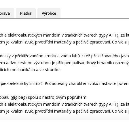
prava
Platba
Výrobce
a elektroakustických mandolín v tradičních tvarech (typy A i F), ze kter
je kvalitní zvuk, prvotřídní materiály a pečlivé zpracování. Co víc si
 desky z překližovaného smrku a zad a lubů z též překližovaného jav
m a dvojcestnou výztuhou je přilepen palisandrový hmatník osazený č
ících mechanikách a ve struníku.
piezoelektrický snímač. Požadovaný charakter zvuku nastavíte potenci
obalu (gig bag) spolu s nástrojovým popruhem.
a elektroakustických mandolín v tradičních tvarech (typy A i F), ze kter
je kvalitní zvuk, prvotřídní materiály a pečlivé zpracování. Co víc si
 desky z překližovaného smrku a zad a lubů z též překližovaného jav