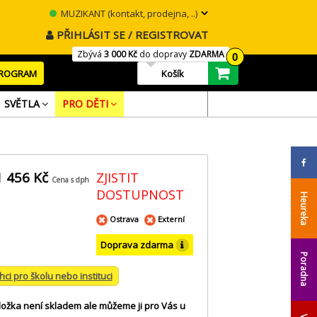
MUZIKANT (kontakt, prodejna, ..)
PŘIHLÁSIT SE / REGISTROVAT
Zbývá
3 000 Kč
do dopravy
ZDARMA
0
PROGRAM
Košík
SVĚTLA
PRO DĚTI
1 456 Kč
ZJISTIT
Cena s dph
DOSTUPNOST
Heureka
Ostrava
Externí
Doprava zdarma
Poradna
hci pro školu nebo instituci
ložka není skladem ale můžeme ji pro Vás u