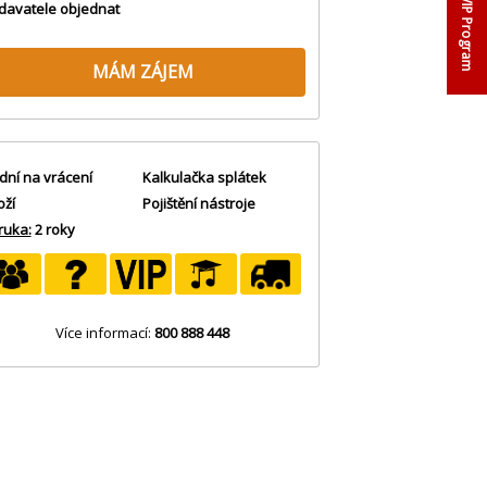
VIP Program
davatele objednat
MÁM ZÁJEM
dní na vrácení
Kalkulačka splátek
oží
Pojištění nástroje
ruka:
2 roky
Více informací:
800 888 448