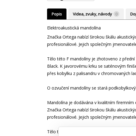
Popis
Videa, zvuky, návody
0
Do
Elektroakustická mandolína
Značka Ortega nabízí širokou škálu akustických 
profesionálové. Jejich společným jmenovatelem 
Tělo této F mandolíny je zhotoveno z přední
Black. K javorovému krku se saténovým finiše
přes kobylku z palisandru v chromovaných lad
O ozvučení mandolíny se stará podkobylkový 
Mandolína je dodávána v kvalitním firemním 
Značka Ortega nabízí širokou škálu akustických 
profesionálové. Jejich společným jmenovatelem 
Tělo této F mandolíny je zhotoveno z přední