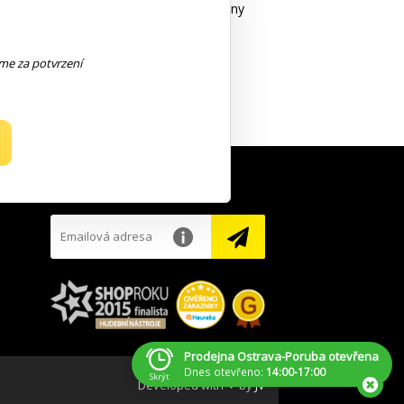
tyřiadvaceti pražci. Struny jsou uchyceny
eme za potvrzení
ometry hlasitosti a tónové clony.
NEWSLETTER
Prodejna Ostrava-Poruba otevřena
Dnes otevřeno:
14:00-17:00
Skrýt
Developed with ❤ by
JV