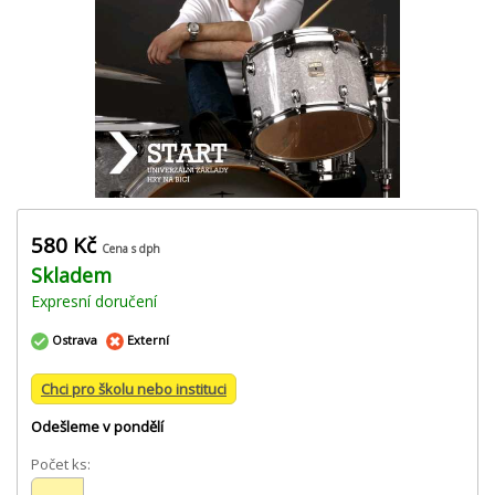
580 Kč
Cena s dph
Skladem
Expresní doručení
Ostrava
Externí
Chci pro školu nebo instituci
Odešleme v pondělí
Počet ks: