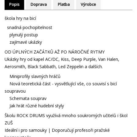
Popis
Doprava
Platba
Výrobce
škola hry na bicí
snadná pochopitelnost
plynulý postup
zajímavé ukázky
OD ÚPLNÝCH ZAČÁTKŮ AŽ PO NÁROČNÉ RYTMY
Ukázky hry od kapel AC/DC, Kiss, Deep Purple, Van Halen,
Aerosmith, Black Sabbath, Led Zeppelin a dalších.
Miniprofily slavných hráčů
Nová teoretická část - vysvětlující vše, co souvisí s bicí
soupravou
Schemata souprav
Jak hrát různé hudební styly
Školu ROCK DRUMS využívá mnoho soukromých učitelů i škol
ZUŠ
Ideální i pro samouky | Doporučují profesoři pražské