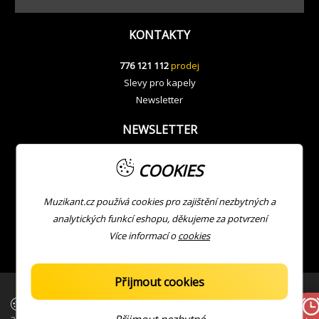
KONTAKTY
776 121 112
prodej
Slevy pro kapely
Newsletter
NEWSLETTER
COOKIES
Muzikant.cz používá cookies pro zajištění nezbytných a
analytických funkcí eshopu, děkujeme za potvrzení
Více informací o
cookies
Přijmout cookies
| Copyright © Muzikant
Developed with ❤ by
JV