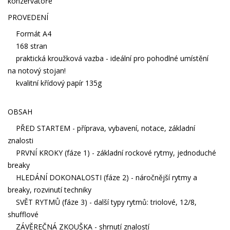
konzervatoře
PROVEDENÍ
Formát A4
168 stran
praktická kroužková vazba - ideální pro pohodlné umístění
na notový stojan!
kvalitní křídový papír 135g
OBSAH
PŘED STARTEM - příprava, vybavení, notace, základní
znalosti
PRVNÍ KROKY (fáze 1) - základní rockové rytmy, jednoduché
breaky
HLEDÁNÍ DOKONALOSTI (fáze 2) - náročnější rytmy a
breaky, rozvinutí techniky
SVĚT RYTMŮ (fáze 3) - další typy rytmů: triolové, 12/8,
shufflové
ZÁVĚREČNÁ ZKOUŠKA - shrnutí znalostí