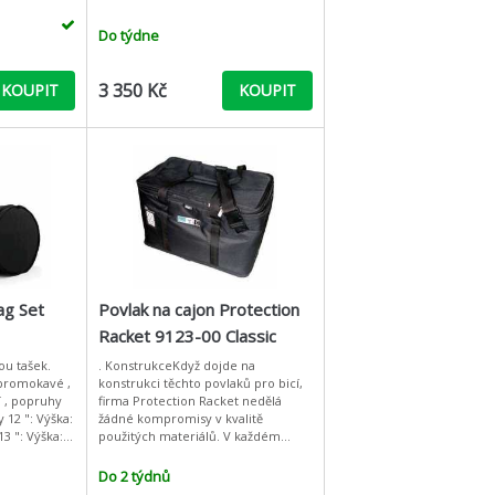
Do týdne
3 350 Kč
KOUPIT
KOUPIT
ag Set
Povlak na cajon Protection
Racket 9123-00 Classic
Cajon S/S - 52x30.5x30.5
ou tašek.
. KonstrukceKdyž dojde na
nepromokavé ,
konstrukci těchto povlaků pro bicí,
í , popruhy
firma Protection Racket nedělá
žádné kompromisy v kvalitě
použitých materiálů. V každém
povlaku se odráží spousta nápadů,
zkušeností a náročného testování.
Do 2 týdnů
Ka