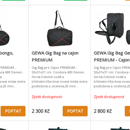
bongo,
GEWA Gig Bag na cajon
GEWA Gig Bag G
PREMIUM
PREMIUM - Cajon
53x31x31 cm
 PREMIUM ,
Gig Bag pro Cajon PREMIUM ,
Gig Bag pro Cajon PRE
ra 600 Denier,
53x31x31 cm. Condura 600 Denier,
53x31x31 cm. Condura 
 a
černá;Odolné vodě a
černá;Odolné vodě a
osná místa extra
trhlinám;Všechna nosná místa extra
trhlinám;Všechna nosná
ena;20 mm
podložena a zesílena;20 mm
podložena a zesílena;
uh s ramenní
pěnová hmota;Popruh s ramenní
pěnová hmota;Popruh 
ický úchyt;
podložkou;Ergonomický úchyt;
podložkou;Ergonomický
Zjistit dostupnost
Zjistit dostupnost
231.790, jen s
2 300 Kč
2 800 Kč
POPTAT
POPTAT