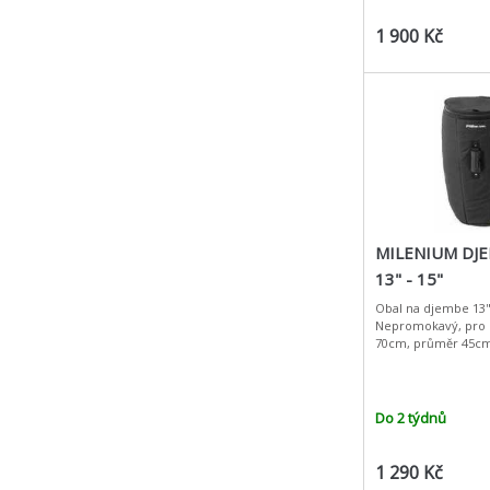
1 900 Kč
MILENIUM DJ
13" - 15"
Obal na djembe 13" 
Nepromokavý, pro 
70cm, průměr 45c
Do 2 týdnů
1 290 Kč