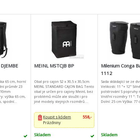
 DJEMBE
MEINL MSTCJB BP
Milenium Conga B
1112
ka 65 cm, horní
Obal pro cajon 52 x 30,5 x 30,5cm.
Sada skládající se ze dv
dní průměr 23
MEINL STANDARD CAJON BAG Tento
Velikosti: 11 "+ 12" Siln
, 10mm
obal je určen pro cajony Meinl, bez
polstrování S popruhy 
y: výška 65 cm,
problémů může ale sloužit i pro
Vnitřní rozměry 11 ": T
, spodní
jiné modely stejných rozměrů.
Dolní: 25 cm Výška: 77 cm Vni
opruhy na záda
Vyroben je z polstrovaného nylonu,
rozměry 12 ": Top: 40 c
samozřejmostí je d
cm Výška:
Koupit s kódem
558,-
Prázdniny
Skladem
Skladem