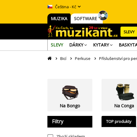
Čeština - Kč
MUZIKA
SOFTWARE
SLEVY
SLEVY
DÁRKY
KYTARY
BASKYT
Bicí
Perkuse
Příslušenství pro pe
Na Bongo
Na Conga
Filtry
TOP produkty
Zboží skladem