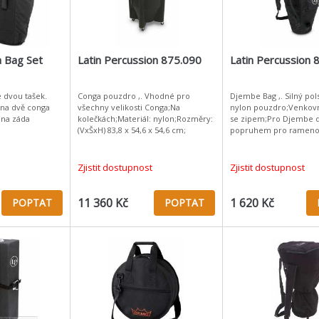
 Bag Set
Latin Percussion 875.090
Latin Percussion 
e dvou tašek.
Conga pouzdro ,. Vhodné pro
Djembe Bag ,. Silný pol
na dvě conga
všechny velikosti Conga;Na
nylon pouzdro;Venkovn
 na záda
kolečkách;Materiál: nylon;Rozměry:
se zipem;Pro Djembe d
(VxŠxH) 83,8 x 54,6 x 54,6 cm;
popruhem pro rameno
Zjistit dostupnost
Zjistit dostupnost
11 360 Kč
1 620 Kč
POPTAT
POPTAT