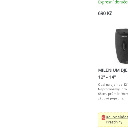
Expresní doruče
690 Kč
MILENIUM DJ
12" - 14"
Obal na djembe 12" 
Nepromokavý, pro 
65cm, průměr 40cm
zádové popruhy.
Koupit s kó
Prázdniny