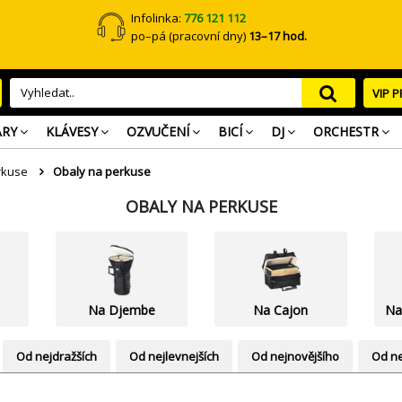
Infolinka:
776 121 112
po–pá (pracovní dny)
13–17 hod.
VIP 
ARY
KLÁVESY
OZVUČENÍ
BICÍ
DJ
ORCHESTR
rkuse
Obaly na perkuse
OBALY NA PERKUSE
Na Djembe
Na Cajon
Na
Od nejdražších
Od nejlevnejších
Od nejnovějšího
Od ne