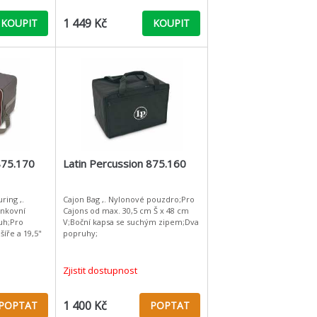
1 449 Kč
KOUPIT
KOUPIT
875.170
Latin Percussion 875.160
ring ,.
Cajon Bag ,. Nylonové pouzdro;Pro
enkovní
Cajons od max. 30,5 cm Š x 48 cm
uh;Pro
V;Boční kapsa se suchým zipem;Dva
šíře a 19,5"
popruhy;
Zjistit dostupnost
1 400 Kč
POPTAT
POPTAT