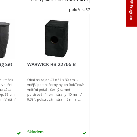
VIP Program
položek: 37
ag Set
WARWICK RB 22766 B
ou tašek.
Obal na cajon 47 x 31 x 30 cm. -
é vnitřní
vnější potah: černý nylon RokTex® -
na záda
vnitřní potah: černý samet -
op: 39 cm
polstrování horní strany: 10 mm /
třní
0.39", polstrování stran: 5 mm -
m Dolní: 26
tištěné logo RockBag®, stříbrná
barv
Skladem