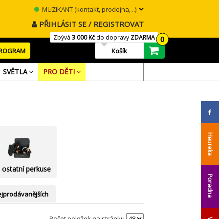
MUZIKANT (kontakt, prodejna, ..)
PŘIHLÁSIT SE / REGISTROVAT
Zbývá
3 000 Kč
do dopravy
ZDARMA
0
PROGRAM
Košík
SVĚTLA
PRO DĚTI
Heureka
 ostatní perkuse
Poradna
jprodávanějších
Počet položek na stránku