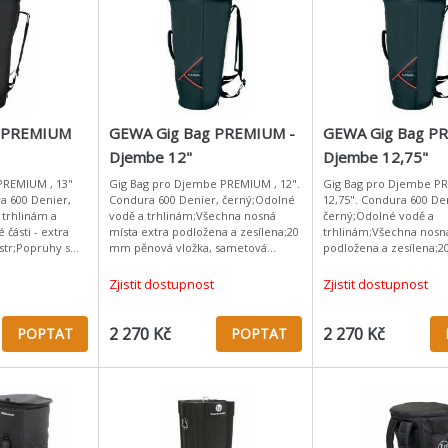
g PREMIUM
GEWA Gig Bag PREMIUM -
GEWA Gig Bag P
Djembe 12"
Djembe 12,75"
PREMIUM , 13"
Gig Bag pro Djembe PREMIUM , 12".
Gig Bag pro Djembe P
a 600 Denier,
Condura 600 Denier, černý;Odolné
12,75". Condura 600 De
 trhlinám a
vodě a trhlinám;Všechna nosná
černý;Odolné vodě a
části - extra
místa extra podložena a zesílena;20
trhlinám;Všechna nosná
str;Popruhy s
mm pěnová vložka, sametová
podložena a zesílena;
 na
podšívka;Popruh s ramenní
pěnová vložka, sameto
kojeť;
podložkou;Garnitura na záda;Polstr
podšívka;Popruh s ram
Zjistit dostupnost
Zjistit dostupnost
podložkou;Garnitura na
2 270 Kč
2 270 Kč
POPTAT
POPTAT