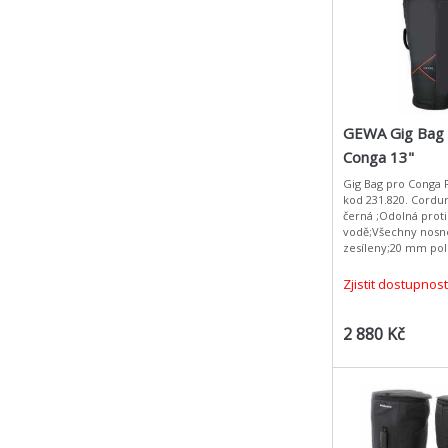
GEWA Gig Ba
Conga 13"
Gig Bag pro Conga 
kod 231.820. Cordur
černá ;Odolná proti
vodě;Všechny nosné 
zesíleny;20 mm pol
polstrem;Garnitura
záda;Polstrovaná ru
Zjistit dostupnost
2 880 Kč