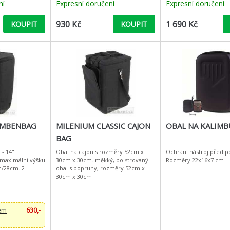
ní
Expresní doručení
Expresní doručení
930 Kč
1 690 Kč
KOUPIT
KOUPIT
EMBENBAG
MILENIUM CLASSIC CAJON
OBAL NA KALIMB
BAG
- 14".
Obal na cajon s rozměry 52cm x
Ochrání nástroj před p
maximální výšku
30cm x 30cm. měkký, polstrovaný
Rozměry 22x16x7 cm
/28cm. 2
obal s popruhy, rozměry 52cm x
30cm x 30cm
dem
630,-