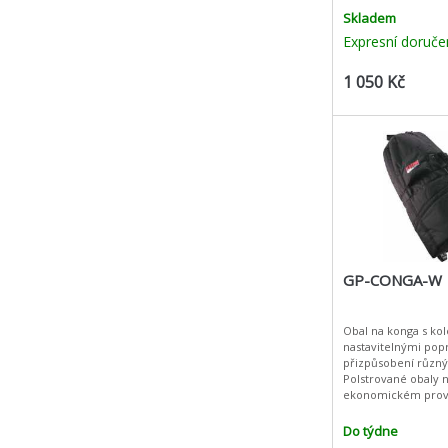
Skladem
Expresní doruče
1 050 Kč
GP-CONGA-W
Obal na konga s kol
nastavitelnými pop
přizpůsobení různ
Polstrované obaly 
ekonomickém prov
jednotlivě. Parame
kvalitního nylonu 
Do týdne
polstr, vybaveno k