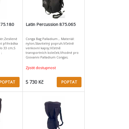
875.180
Latin Percussion 875.065
str;Zesílené
Conga Bag Palladium ,. Materiál:
í přihrádka
nylon;Stavitelný popruh;Včetně
o 33 cm;S
venkovní kapsy;Včetně
 ;
transportních koleček;Vhodné pro
Giovanni Palladium Congas;
Zjistit dostupnost
5 730 Kč
POPTAT
POPTAT