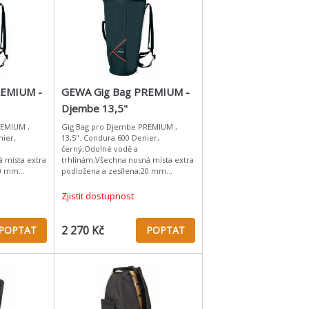
REMIUM -
GEWA Gig Bag PREMIUM -
Djembe 13,5"
REMIUM ,
Gig Bag pro Djembe PREMIUM ,
nier,
13,5". Condura 600 Denier,
černý;Odolné vodě a
 místa extra
trhlinám;Všechna nosná místa extra
20 mm
podložena a zesílena;20 mm
vá
pěnová vložka, sametová
enní
podšívka;Popruh s ramenní
Zjistit dostupnost
 záda;Pol
podložkou;Garnitura na záda;Pols
2 270 Kč
POPTAT
POPTAT