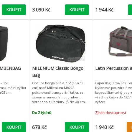
3 090 Kč
1 944 Kč
KOUPIT
KOUPIT
EMBENBAG
MILENIUM Classic Bongo
Latin Percussion 
Bag
- 15".
Obal na bonga 6.5" a 7.5" (16 a 19
Cajon Bag Ultra-Tek Tou
maximální výšku
cm) např Millenium MB202.
Nylonové pouzdro;S v
m/28cm.
polstrovaná transportní taška, se
kapsou;Stavitelný popr
zipem a ramenním popruhem.
všechny Cajon do 12,5" 
Vyrobeno z Cordury. (Šířka 48 cm,
výšce;
hloubka 27 cm,výška 23 cm)
Do 2 týdnů
Zjistit dostupnost
678 Kč
1 940 Kč
KOUPIT
KOUPIT