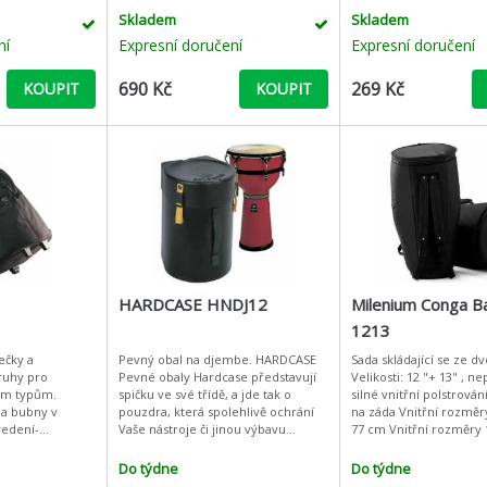
Skladem
Skladem
ní
Expresní doručení
Expresní doručení
690 Kč
269 Kč
KOUPIT
KOUPIT
HARDCASE HNDJ12
Milenium Conga B
1213
ečky a
Pevný obal na djembe. HARDCASE
Sada skládající se ze dv
ruhy pro
Pevné obaly Hardcase představují
Velikosti: 12 "+ 13" , 
ým typům.
spičku ve své třídě, a jde tak o
silné vnitřní polstrován
na bubny v
pouzdra, která spolehlivě ochrání
na záda Vnitřní rozměry 12 ": Výška:
edení-
Vaše nástroje či jinou výbavu
77 cm Vnitřní rozměry 13 ": Výška:
try: vyrobeno z
kdykoli, kdekoli a před čímkoli. Při
78 cm
D 600, 10mm
jejich výrobě se dbá
Do týdne
Do týdne
omfortn