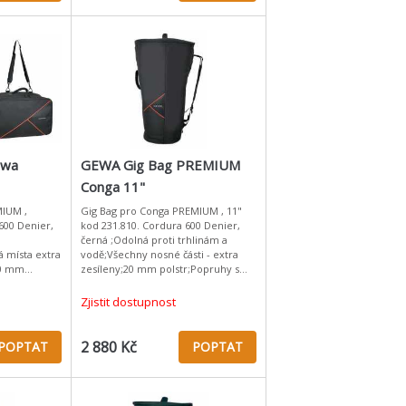
ewa
GEWA Gig Bag PREMIUM
Conga 11"
MIUM ,
Gig Bag pro Conga PREMIUM , 11"
600 Denier,
kod 231.810. Cordura 600 Denier,
černá ;Odolná proti trhlinám a
 místa extra
vodě;Všechny nosné části - extra
20 mm
zesíleny;20 mm polstr;Popruhy s
s ramenní
polstrem;Garnitura na
 úchyt;Jako
záda;Polstrovaná rukojeť;
Zjistit dostupnost
2 880 Kč
POPTAT
POPTAT