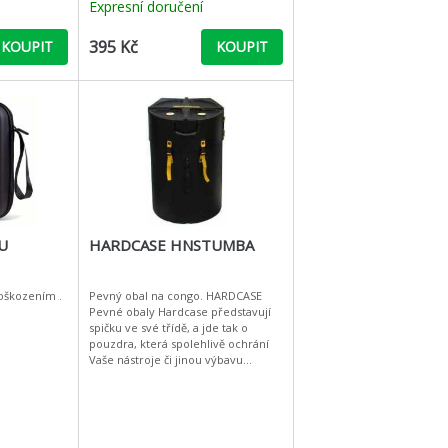
Expresní doručení
395 Kč
KOUPIT
KOUPIT
U
HARDCASE HNSTUMBA
oškozením .
Pevný obal na congo. HARDCASE
Pevné obaly Hardcase představují
spičku ve své třídě, a jde tak o
pouzdra, která spolehlivě ochrání
Vaše nástroje či jinou výbavu
kdykoli, kdekoli a před čímkoli. Při
jejich výrobě se dbá n