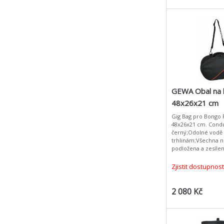
GEWA Obal na 
48x26x21 cm
Gig Bag pro Bongo
48x26x21 cm. Condu
černý;Odolné vodě
trhlinám;Všechna n
podložena a zesíl
pěnová hmota;Popr
podložkou;Ergonom
Zjistit dostupnost
2 080 Kč