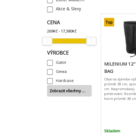
Akce & Slevy
CENA
Top
269
Kč -
17,380
Kč
VÝROBCE
Gator
MILENIUM 12"
BAG
Gewa
Obal na djembe výš
Hardcase
průměr 38 cm, spo
cm. Nepromokavý
Zobrazit všechny …
polstrování. Rozměr
horní průměr 38 cm
průměr 23 cm.. 2 p
Skladem