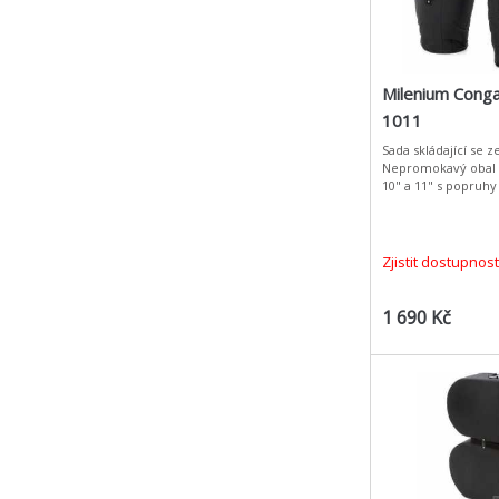
Milenium Conga
1011
Sada skládající se z
Nepromokavý obal 
10" a 11" s popruhy
Zjistit dostupnost
1 690 Kč