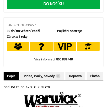
DO KOŠÍKU
EAN: 4033685430257
30 dní na vrácení zboží
Pojištění nástroje
Záruka:
3 roky
Více informací:
800 888 448
Popis
Videa, zvuky, návody
0
Doprava
Platba
obal na cajon 47 x 31 x 30 cm