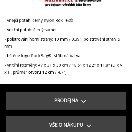
- vnější potah: černý nylon RokTex®
- vnitřní potah: černý samet
- polstrování horní strany: 10 mm / 0.39", polstrování stran: 5
mm
- tištěné logo RockBag®, stříbrná barva
- vnitřní rozměry: 47 x 31 x 30 cm / 18.5" x 12.2" x 11.8" (D x V
x H, průměr otvoru 12 cm / 4.7")
PRODEJNA
VŠE O NÁKUPU