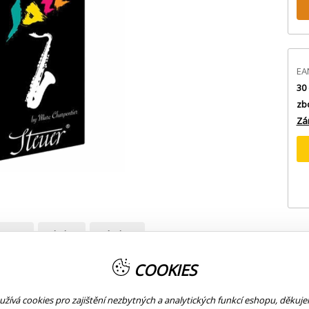
EA
30 
zb
Zá
prava
Platba
Výrobce
COOKIES
 na hranách;Velice lehký ozev a bohatá barva;Designed: Marc Charpent
žívá cookies pro zajištění nezbytných a analytických funkcí eshopu, děkuj