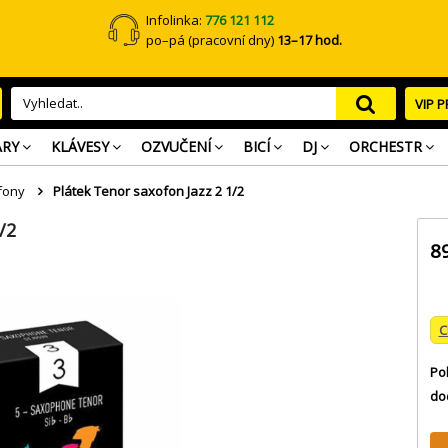
Infolinka:
776 121 112
po–pá (pracovní dny)
13–17 hod.
VIP 
ARY
KLÁVESY
OZVUČENÍ
BICÍ
DJ
ORCHESTR
fony
Plátek Tenor saxofon Jazz 2 1/2
/2
8
C
Po
do