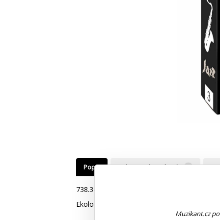
Popis
Videa, zvuky, návody
0
Do
738.344
Ekologické dřevo z Francie;Minimální vibrace
Muzikant.cz pou