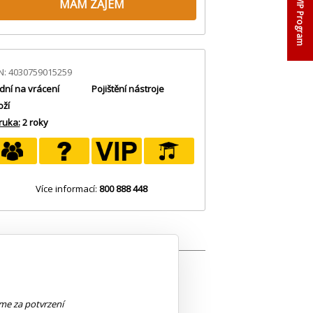
MÁM ZÁJEM
VIP Program
N: 4030759015259
dní na vrácení
Pojištění nástroje
oží
ruka:
2 roky
Více informací:
800 888 448
ier;Po 5ks;
eme za potvrzení