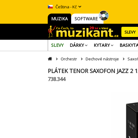
Čeština - Kč
MUZIKA
SOFTWARE
SLEVY
SLEVY
DÁRKY
KYTARY
BASKYT
Orchestr
Dechové nástroje
Saxo
PLÁTEK TENOR SAXOFON JAZZ 2 1
738.344