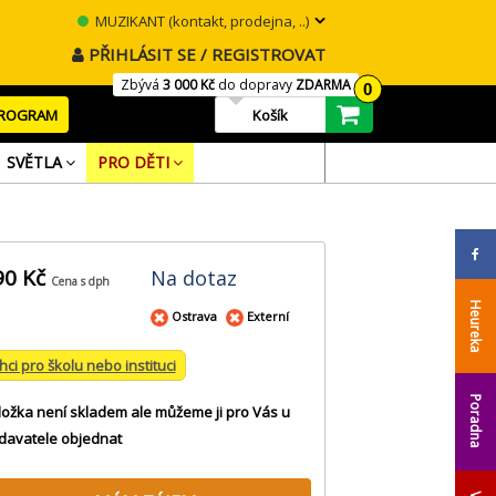
MUZIKANT (kontakt, prodejna, ..)
PŘIHLÁSIT SE / REGISTROVAT
Zbývá
3 000 Kč
do dopravy
ZDARMA
0
PROGRAM
Košík
SVĚTLA
PRO DĚTI
90 Kč
Na dotaz
Cena s dph
Heureka
Ostrava
Externí
hci pro školu nebo instituci
Poradna
ložka není skladem ale můžeme ji pro Vás u
davatele objednat