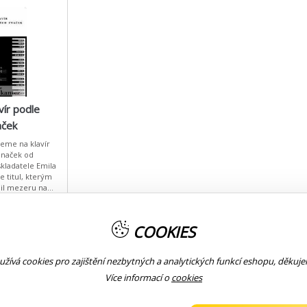
vír podle
aček
jeme na klavír
značek od
kladatele Emila
e titul, kterým
il mezeru na
hu, protože
 dlouho a cit
COOKIES
ní
KOUPIT
žívá cookies pro zajištění nezbytných a analytických funkcí eshopu, děkuj
Více informací o
cookies