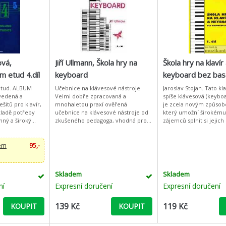
ová,
Jiří Ullmann, Škola hry na
Škola hry na klavír
m etud 4.díl
keyboard
keyboard bez ba
klíče 1
 etud. ALBUM
Učebnice na klávesové nástroje.
Jaroslav Stojan. Tato kl
vedená a
Velmi dobře zpracovaná a
spíše klávesová (keybo
ešitů pro klavír,
mnohaletou praxí ověřená
je zcela novým způsob
kladě potřeby
učebnice na klávesové nástroje od
který umožní širokém
nný a široký
zkušeného pedagoga, vhodná pro
zájemců splnit si jejich
enž by vyhovoval
ZUŠ i pro samouky, pro děti i
se hrát na klavír nebo
 na mode
dospělé. Cvičení různých stylů
oblíbené písně
(lidové písn
dem
95,-
Skladem
Skladem
ní
Expresní doručení
Expresní doručení
139 Kč
119 Kč
KOUPIT
KOUPIT