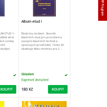
VIP Program
Album etud I
Škola hry na klavír. Sborník
pěšná série
klavírních etud pro procvičení a
teré vznikly
osvojení klavírních technik a
ořit
výrazových prostředků. Tento díl
studijní
obsahuje látku vhodnou pro 2.
voval všem
ročník ZUŠ ALBUM ETUD 1-5, velmi
povedená a úspěšná série
Skladem
Expresní doručení
180 Kč
KOUPIT
KOUPIT