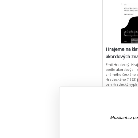
Hrajeme na kla
akordových zn
Emil Hradecký. Hra
podle akordových 
známého českého s
Hradeckého (1953) j
pan Hradecký vypln
našem hudebním tr
podobný titul u nás
Skladem
Expresní doruče
329 Kč
Muzikant.cz pou