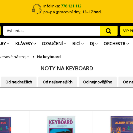
Infolinka:
776 121 112
po–pá (pracovní dny)
13–17 hod.
VIP 
ARY
KLÁVESY
OZVUČENÍ
BICÍ
DJ
ORCHESTR
ávesové nástroje
Na keyboard
NOTY NA KEYBOARD
Od nejdražších
Od nejlevnejších
Od nejnovějšího
Od ne