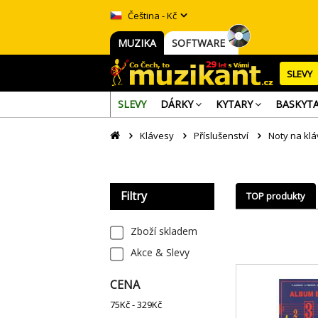
Čeština - Kč
MUZIKA
SOFTWARE
SLEVY
SLEVY
DÁRKY
KYTARY
BASKYT
Klávesy
Příslušenství
Noty na kl
Filtry
TOP produkty
Zboží skladem
Akce & Slevy
CENA
75
Kč -
329
Kč