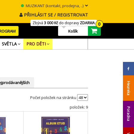
MUZIKANT (kontakt, prodejna, ..)
PŘIHLÁSIT SE / REGISTROVAT
Zbývá
3 000 Kč
do dopravy
ZDARMA
0
PROGRAM
Košík
SVĚTLA
PRO DĚTI
jprodávanějších
Heureka
Počet položek na stránku
položek: 9
Poradna