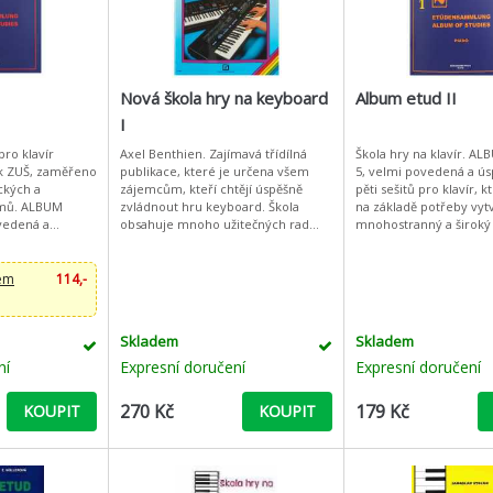
Nová škola hry na keyboard
Album etud II
I
pro klavír
Axel Benthien. Zajímavá třídílná
Škola hry na klavír. ALBUM ETUD 1-
ík ZUŠ, zaměřeno
publikace, které je určena všem
5, velmi povedená a ús
ckých a
zájemcům, kteří chtějí úspěšně
pěti sešitů pro klavír, k
LBUM
zvládnout hru keyboard. Škola
na základě potřeby vytv
vedená a
obsahuje mnoho užitečných rad
mnohostranný a široký 
ešitů pro klavír,
metodicky postavených na řadě
materiál, jenž by vyho
kladě potře
slavných populárních písní a je vh
požadavkům na mode
dem
114,-
Skladem
Skladem
ní
Expresní doručení
Expresní doručení
270 Kč
179 Kč
KOUPIT
KOUPIT