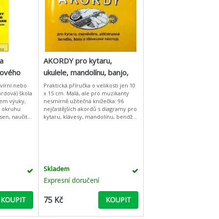
 a
AKORDY pro kytaru,
sového
ukulele, mandolínu, banjo,
basu a klávesy
avírní nebo
Praktická příručka o velikosti jen 10
ardová) škola
x 15 cm. Malá, ale pro muzikanty
em výuky,
nesmírně užitečná knížečka: 96
u okruhu
nejčastějších akordů s diagramy pro
 sen, naučit
kytaru, klávesy, mandolínu, bendžo
 keyboard své
a basu! Najdete zde také ladění
jednotlivýc
Skladem
Expresní doručení
75 Kč
KOUPIT
KOUPIT