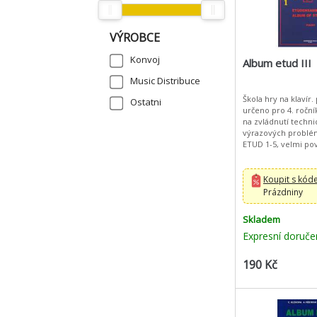
VÝROBCE
Konvoj
Album etud III
Music Distribuce
Škola hry na klavír. 
Ostatni
určeno pro 4. ročn
na zvládnutí techni
výrazových problémů. A
ETUD 1-5, velmi po
úspěšná série pěti s
které vznikly na zá
Koupit s kó
Prázdniny
Skladem
Expresní doruče
190 Kč