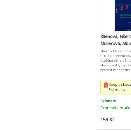
Klienová, Fišer
Mullerová, Albu
Sborník klavírních
ETUD 1-5, velmi po
úspěšná série pěti s
které vznikly na zá
vytvořit mnohostra
studijní materiál, j
všem požadavkům
Koupit s kó
Prázdniny
Skladem
Expresní doruče
159 Kč