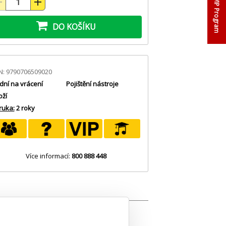
VIP Program
DO KOŠÍKU
N: 9790706509020
dní na vrácení
Pojištění nástroje
oží
ruka:
2 roky
Více informací:
800 888 448