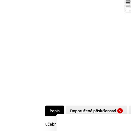
Popis
Doporučené příslušenství
5
učebnice na klávesové nástroje