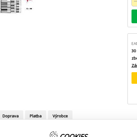
EA
30 
zb
Zá
Doprava
Platba
Výrobce
COOKIES