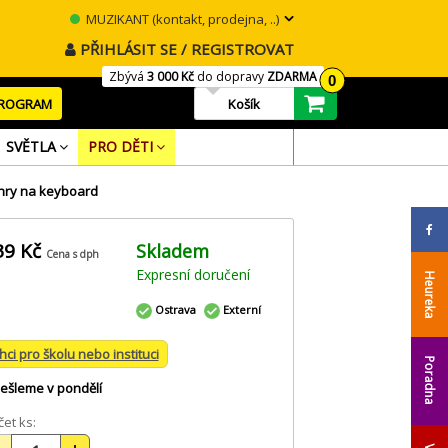
MUZIKANT (kontakt, prodejna, ..)
PŘIHLÁSIT SE / REGISTROVAT
Zbývá
3 000 Kč
do dopravy
ZDARMA
0
PROGRAM
Košík
SVĚTLA
PRO DĚTI
a hry na keyboard
39 Kč
Skladem
Cena s dph
Expresní doručení
Heureka
Ostrava
Externí
hci pro školu nebo instituci
Poradna
ešleme v pondělí
et ks: