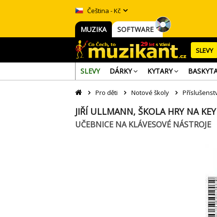
Čeština - Kč
MUZIKA
SOFTWARE
SLEVY
SLEVY
DÁRKY
KYTARY
BASKYT
Pro děti
Notové školy
Příslušenstv
JIŘÍ ULLMANN, ŠKOLA HRY NA KE
UČEBNICE NA KLÁVESOVÉ NÁSTROJE