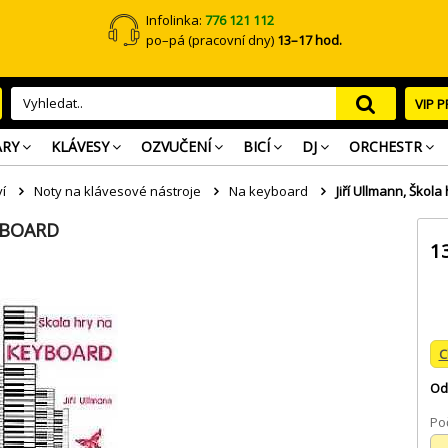
Infolinka:
776 121 112
po–pá (pracovní dny)
13–17 hod.
VIP 
ARY
KLÁVESY
OZVUČENÍ
BICÍ
DJ
ORCHESTR
í
Noty na klávesové nástroje
Na keyboard
Jiří Ullmann, Škol
YBOARD
1
C
Od
Poč