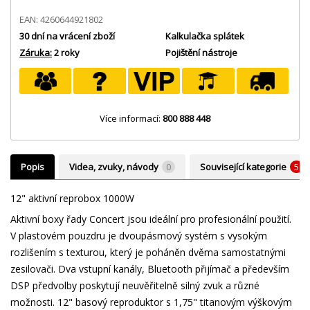
EAN: 4260644921802
30 dní na vrácení zboží
Kalkulačka splátek
Záruka:
2 roky
Pojištění nástroje
Více informací:
800 888 448
Popis
Videa, zvuky, návody
0
Související kategorie
5
12" aktivní reprobox 1000W
Aktivní boxy řady Concert jsou ideální pro profesionální použití.
V plastovém pouzdru je dvoupásmový systém s vysokým
rozlišením s texturou, který je poháněn dvěma samostatnými
zesilovači. Dva vstupní kanály, Bluetooth přijímač a především
DSP předvolby poskytují neuvěřitelně silný zvuk a různé
možnosti. 12" basový reproduktor s 1,75" titanovým výškovým