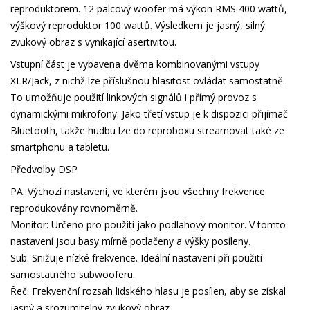
reproduktorem. 12 palcový woofer má výkon RMS 400 wattů,
výškový reproduktor 100 wattů. Výsledkem je jasný, silný
zvukový obraz s vynikající asertivitou.
Vstupní část je vybavena dvěma kombinovanými vstupy
XLR/Jack, z nichž lze příslušnou hlasitost ovládat samostatně.
To umožňuje použití linkových signálů i přímý provoz s
dynamickými mikrofony. Jako třetí vstup je k dispozici přijímač
Bluetooth, takže hudbu lze do reproboxu streamovat také ze
smartphonu a tabletu.
Předvolby DSP
PA: Výchozí nastavení, ve kterém jsou všechny frekvence
reprodukovány rovnoměrně.
Monitor: Určeno pro použití jako podlahový monitor. V tomto
nastavení jsou basy mírně potlačeny a výšky posíleny.
Sub: Snižuje nízké frekvence. Ideální nastavení při použití
samostatného subwooferu.
Řeč: Frekvenční rozsah lidského hlasu je posílen, aby se získal
jasný a srozumitelný zvukový obraz.