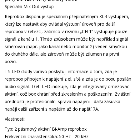
Speciální Mix Out výstup
Reprobox disponuje speciálním přepínatelným XLR výstupem,
který lze nastavit aby ovládal výstupní úroveň pro další
reprobox v řetězci, zatímco v režimu „CH 1“ vystupuje pouze
signál z kanálu 1. Tímto způsobem může být například signál
směrován (např. jako kanál nebo monitor 2) veden smyčkou
do druhého dále, ale zároveň může být ztlumen na první
pozici.
Tři LED diody vpravo poskytují informace o tom, zda je
reprobox připojen k napájení z el. sítě a zda je do boxu posílán
audio signál. Třetí LED indikuje, zda je integrovaný omezovač
aktivní, což box chrání před zkreslením a poškozením. Zvláštní
předností je profesionální správa napájení - další zásuvka
napájí další zařízení s napětím až do napětí 7A.
Vlastnosti:
Typ: 2 pásmový aktivní Bi-Amp reprobox
Frekvenční charakteristika: 50 Hz - 20 kHz