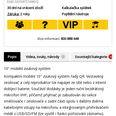
EAN: 5015972169612
30 dní na vrácení zboží
Kalkulačka splátek
Záruka:
2 roky
Pojištění nástroje
Více informací:
800 888 448
Popis
Videa, zvuky, návody
0
Související kategorie
8
10" mobilní zvukový systém
Kompaktní mobilní 10" zvukový systém řady QR. Vestavěný
zesilovač a celý reproduktor lze napájet ze sítě nebo z interní
dobíjecí baterie. Součástí dodávky je jeden ruční bezdrátový
mikrofon VHF, přičemž přijímač je zabudován do sekce
směšovače / zesilovače v zadní části spolu s dalšími dvěma
kabelovými vstupy na mikrofonu a integrovaným přehrávačem
médií z USB/SD/FM (lze využít i funkci pořizování záznamu).