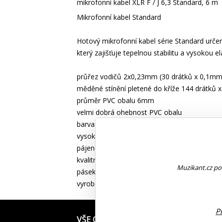
mikrofonní kabel XLR F / J 6,3 Standard, 6 m
Mikrofonní kabel Standard
Hotový mikrofonní kabel série Standard určen
který zajišťuje tepelnou stabilitu a vysokou ela
průřez vodičů 2x0,23mm (30 drátků x 0,1mm
měděné stínění pletené do kříže 144 drátků 
průměr PVC obalu 6mm
velmi dobrá ohebnost PVC obalu
barva: černá
vysoka odolnost proti oděru a mechanickém
pájeno bezolovnatým cínem s obsahem stříb
kvalitní pozlacené konektory
Muzikant.cz pou
pásek na suchý zip pro komfortní balení ( od
vyrobeno v PL
P
VŠE O NÁKUPU
JAK PŘEVZÍT