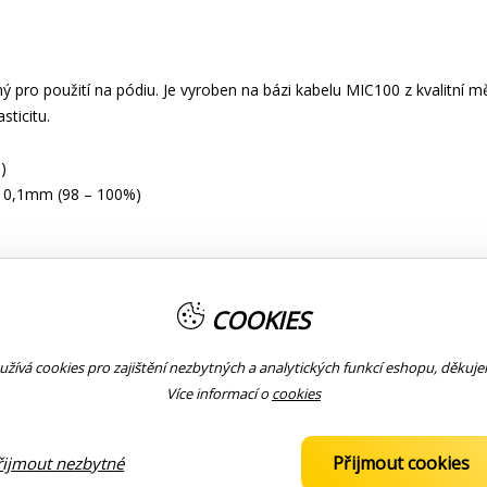
ý pro použití na pódiu. Je vyroben na bázi kabelu MIC100 z kvalitní
sticitu.
)
x 0,1mm (98 – 100%)
u poškození
COOKIES
ra
žívá cookies pro zajištění nezbytných a analytických funkcí eshopu, děkuj
 3m )
Více informací o
cookies
Přijmout cookies
řijmout nezbytné
 ZBOŽÍ
KOMUNITA
KONTAKTY