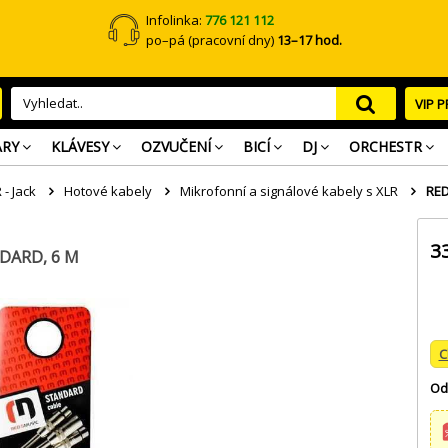
Infolinka:
776 121 112
po–pá (pracovní dny)
13–17 hod.
VIP 
ARY
KLÁVESY
OZVUČENÍ
BICÍ
DJ
ORCHESTR
 - Jack
Hotové kabely
Mikrofonní a signálové kabely s XLR
RED
3
NDARD, 6 M
C
Od