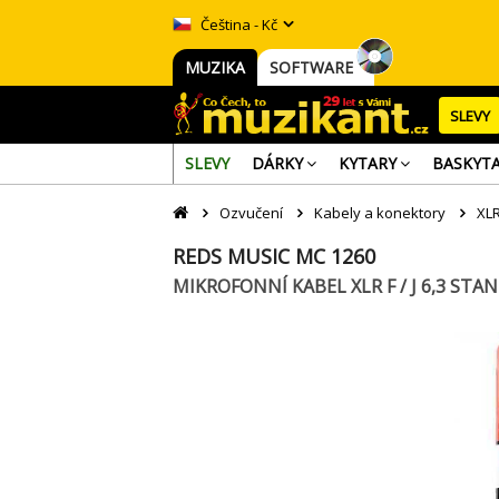
Čeština - Kč
MUZIKA
SOFTWARE
SLEVY
SLEVY
DÁRKY
KYTARY
BASKYT
Ozvučení
Kabely a konektory
XLR
REDS MUSIC MC 1260
MIKROFONNÍ KABEL XLR F / J 6,3 STA