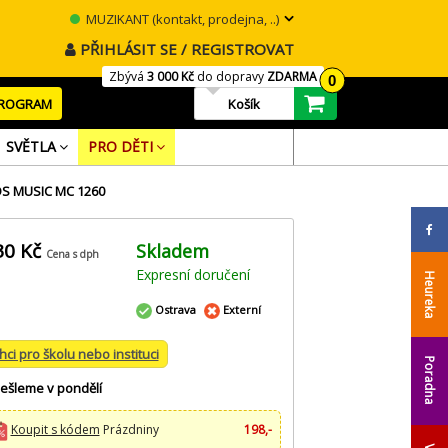
MUZIKANT (kontakt, prodejna, ..)
PŘIHLÁSIT SE / REGISTROVAT
Zbývá
3 000 Kč
do dopravy
ZDARMA
0
PROGRAM
Košík
SVĚTLA
PRO DĚTI
S MUSIC MC 1260
30 Kč
Skladem
Cena s dph
Expresní doručení
Heureka
Ostrava
Externí
hci pro školu nebo instituci
Poradna
ešleme v pondělí
Koupit s kódem
Prázdniny
198,-