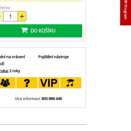
VIP Program
et ks:
DO KOŠÍKU
dní na vrácení
Pojištění nástroje
oží
ruka:
2 roky
Více informací:
800 888 448