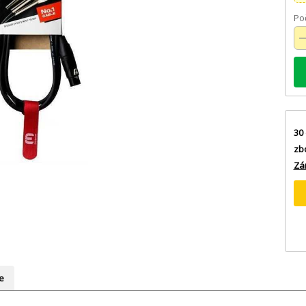
Poč
30 
zb
Zá
e