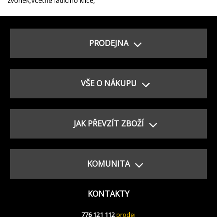
zvonek;Včetně ladícího klíče;
PRODEJNA
VŠE O NÁKUPU
JAK PŘEVZÍT ZBOŽÍ
KOMUNITA
KONTAKTY
776 121 112
prodej