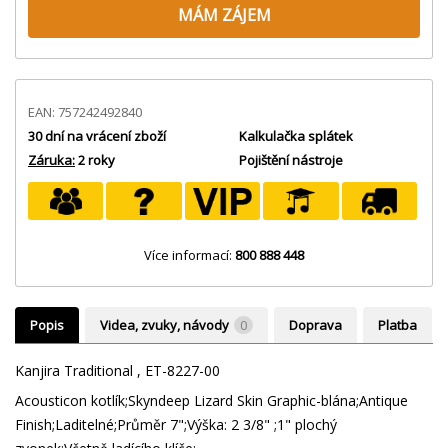
MÁM ZÁJEM
EAN: 757242492840
30 dní na vrácení zboží
Kalkulačka splátek
Záruka:
2 roky
Pojištění nástroje
Více informací:
800 888 448
Popis
Videa, zvuky, návody
0
Doprava
Platba
Kanjira Traditional , ET-8227-00
Acousticon kotlík;Skyndeep Lizard Skin Graphic-blána;Antique
Finish;Laditelné;Průměr 7";Výška: 2 3/8" ;1" plochý