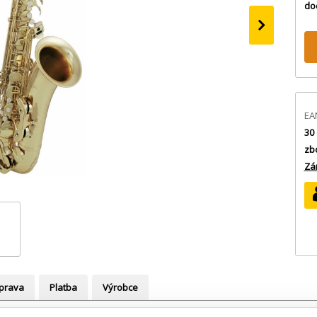
do
›
EA
30 
zb
Zá
prava
Platba
Výrobce