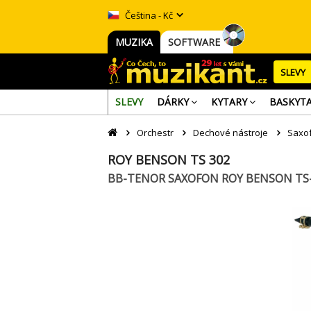
Čeština - Kč
MUZIKA
SOFTWARE
SLEVY
SLEVY
DÁRKY
KYTARY
BASKYT
Orchestr
Dechové nástroje
Saxo
ROY BENSON TS 302
BB-TENOR SAXOFON ROY BENSON TS-3