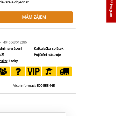
VIP Program
davatele objednat
MÁM ZÁJEM
N: 4046663018286
dní na vrácení
Kalkulačka splátek
oží
Pojištění nástroje
ruka:
3 roky
Více informací:
800 888 448