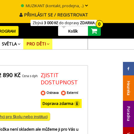
MUZIKANT (kontakt, prodejna, ..)
PŘIHLÁSIT SE / REGISTROVAT
Zbývá
3 000 Kč
do dopravy
ZDARMA
0
PROGRAM
Košík
SVĚTLA
PRO DĚTI
2 890 Kč
ZJISTIT
Cena s dph
DOSTUPNOST
Heureka
Ostrava
Externí
Doprava zdarma
Poradna
hci pro školu nebo instituci
ložka není skladem ale můžeme ji pro Vás u