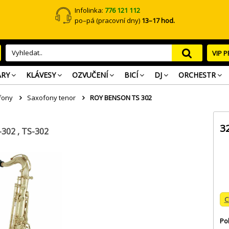
Infolinka:
776 121 112
po–pá (pracovní dny)
13–17 hod.
VIP 
ARY
KLÁVESY
OZVUČENÍ
BICÍ
DJ
ORCHESTR
fony
Saxofony tenor
ROY BENSON TS 302
3
02 , TS-302
C
Po