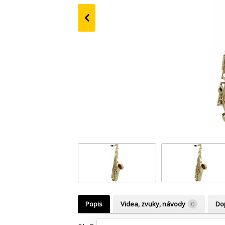
‹
Popis
Videa, zvuky, návody
0
Do