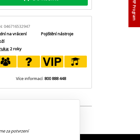
VIP Program
N: 046716532947
dní na vrácení
Pojištění nástroje
oží
ruka:
2 roky
Více informací:
800 888 448
eme za potvrzení