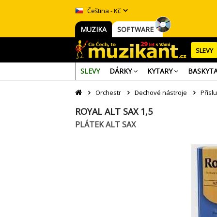
Čeština - Kč
MUZIKA
SOFTWARE
SLEVY
SLEVY
DÁRKY
KYTARY
BASKYT
Orchestr
Dechové nástroje
Přísl
ROYAL ALT SAX 1,5
PLÁTEK ALT SAX