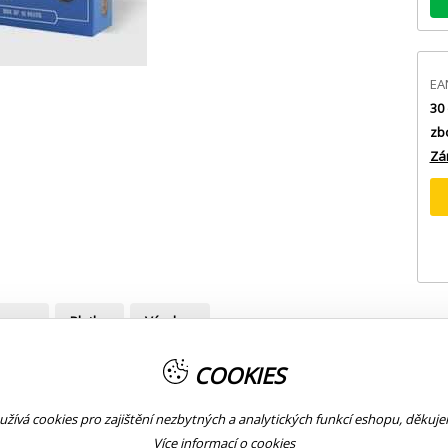
EA
30 
zb
Zá
prava
Platba
Výrobce
COOKIES
žívá cookies pro zajištění nezbytných a analytických funkcí eshopu, děkuj
Více informací o
cookies