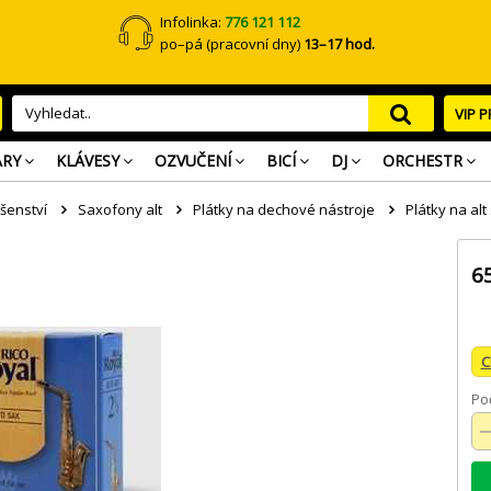
Infolinka:
776 121 112
po–pá (pracovní dny)
13–17 hod.
VIP 
ARY
KLÁVESY
OZVUČENÍ
BICÍ
DJ
ORCHESTR
ušenství
Saxofony alt
Plátky na dechové nástroje
Plátky na al
6
C
Poč