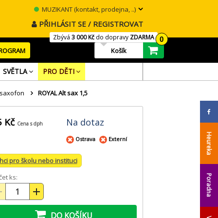
MUZIKANT (kontakt, prodejna, ..)
PŘIHLÁSIT SE / REGISTROVAT
Zbývá
3 000 Kč
do dopravy
ZDARMA
0
PROGRAM
Košík
SVĚTLA
PRO DĚTI
t saxofon
ROYAL Alt sax 1,5
5 Kč
Na dotaz
Cena s dph
Heureka
Ostrava
Externí
hci pro školu nebo instituci
et ks:
Poradna
DO KOŠÍKU