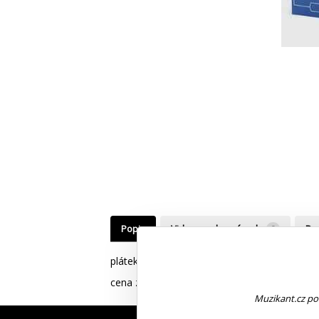
Popis
Videa, zvuky, návody
0
Do
plátek alt sax
cena za 1 ks
Muzikant.cz pou