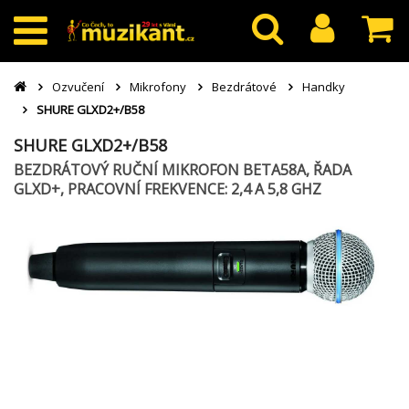
Ozvučení
Mikrofony
Bezdrátové
Handky
SHURE GLXD2+/B58
SHURE GLXD2+/B58
BEZDRÁTOVÝ RUČNÍ MIKROFON BETA58A, ŘADA
GLXD+, PRACOVNÍ FREKVENCE: 2,4 A 5,8 GHZ