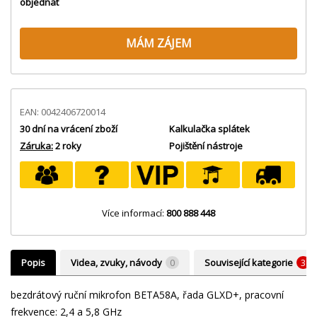
objednat
MÁM ZÁJEM
EAN: 0042406720014
30 dní na vrácení zboží
Kalkulačka splátek
Záruka:
2 roky
Pojištění nástroje
Více informací:
800 888 448
Popis
Videa, zvuky, návody
0
Související kategorie
3
bezdrátový ruční mikrofon BETA58A, řada GLXD+, pracovní
frekvence: 2,4 a 5,8 GHz