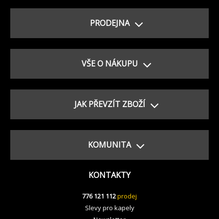
PRODEJNA
VŠE O NÁKUPU
JAK PŘEVZÍT ZBOŽÍ
KOMUNITA
KONTAKTY
776 121 112
prodej
Slevy pro kapely