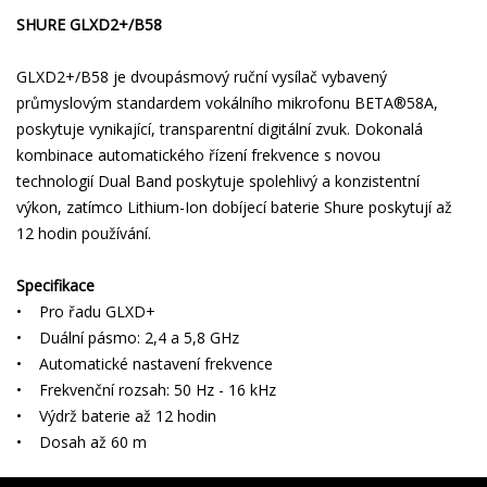
SHURE GLXD2+/B58
GLXD2+/B58 je dvoupásmový ruční vysílač vybavený
průmyslovým standardem vokálního mikrofonu BETA®58A,
poskytuje vynikající, transparentní digitální zvuk. Dokonalá
kombinace automatického řízení frekvence s novou
technologií Dual Band poskytuje spolehlivý a konzistentní
výkon, zatímco Lithium-Ion dobíjecí baterie Shure poskytují až
12 hodin používání.
Specifikace
• Pro řadu GLXD+
• Duální pásmo: 2,4 a 5,8 GHz
• Automatické nastavení frekvence
• Frekvenční rozsah: 50 Hz - 16 kHz
• Výdrž baterie až 12 hodin
• Dosah až 60 m