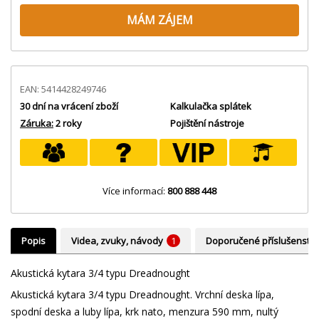
MÁM ZÁJEM
EAN: 5414428249746
30 dní na vrácení zboží
Kalkulačka splátek
Záruka:
2 roky
Pojištění nástroje
Více informací:
800 888 448
Popis
Videa, zvuky, návody
1
Doporučené příslušenství
Akustická kytara 3/4 typu Dreadnought
Akustická kytara 3/4 typu Dreadnought. Vrchní deska lípa,
spodní deska a luby lípa, krk nato, menzura 590 mm, nultý