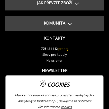
JAK PŘEVZÍT ZBOŽÍ
KOMUNITA
KONTAKTY
776 121 112
prodej
Slevy pro kapely
Newsletter
NEWSLETTER
COOKIES
Muzikant.cz používá cookies pro zajištění nezbytných a
analytických funkcí eshopu, děkujeme za potvrzení
Více informací o
cookies