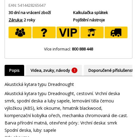
EAN: 5414428265647
30 dní na vrácení zboží
Kalkulačka splátek
Záruka:
2 roky
Pojištění nástroje
Více informací:
800 888 448
Popis
Videa, zvuky, návody
1
Doporučené příslušenství
Akustická kytara typu Dreadnought
Akustická kytara typu Dreadnought, cestovní. Vrchní deska
smrk, spodní deska a luby sapele, lemování těla černou
výložkou (ABS), krk okoume, hmatník blackwood,
kompenzační kobylka ořech, mechanika chromovaná die-cast.
Barva přírodní matná, otevřené póry.: Vrchní deska: smrk
Spodní deska, luby: sapele