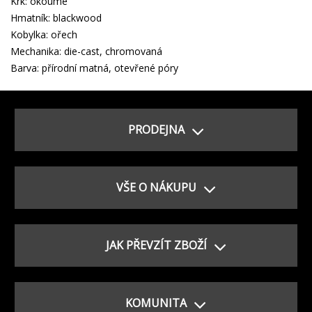
Krk: okoume
Hmatník: blackwood
Kobylka: ořech
Mechanika: die-cast, chromovaná
Barva: přírodní matná, otevřené póry
PRODEJNA
VŠE O NÁKUPU
JAK PŘEVZÍT ZBOŽÍ
KOMUNITA