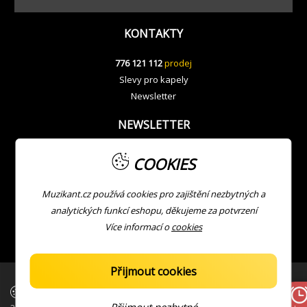
KONTAKTY
776 121 112
prodej
Slevy pro kapely
Newsletter
NEWSLETTER
COOKIES
Muzikant.cz používá cookies pro zajištění nezbytných a
analytických funkcí eshopu, děkujeme za potvrzení
Více informací o
cookies
Přijmout cookies
| Copyright © Muzikant
Developed with ❤ by
JV