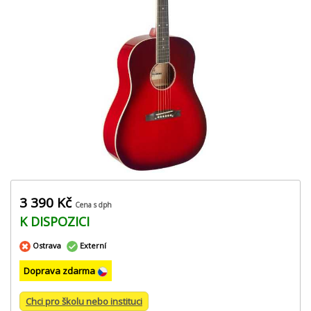
3 390 Kč
Cena s dph
K DISPOZICI
Ostrava
Externí
Doprava zdarma
Chci pro školu nebo instituci