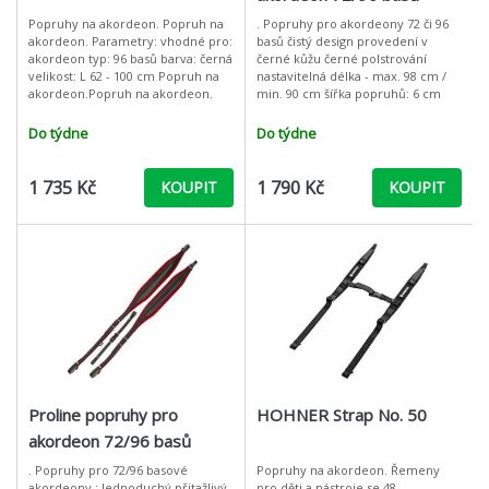
Popruhy na akordeon. Popruh na
. Popruhy pro akordeony 72 či 96
akordeon. Parametry: vhodné pro:
basů čistý design provedení v
akordeon typ: 96 basů barva: černá
černé kůžu černé polstrování
velikost: L 62 - 100 cm Popruh na
nastavitelná délka - max. 98 cm /
akordeon.Popruh na akordeon.
min. 90 cm šířka popruhů: 6 cm
Do týdne
Do týdne
1 735 Kč
1 790 Kč
KOUPIT
KOUPIT
Proline popruhy pro
HOHNER Strap No. 50
akordeon 72/96 basů
. Popruhy pro 72/96 basové
Popruhy na akordeon. Řemeny
akordeony ; Jednoduchý přitažlivý
pro děti a nástroje se 48.