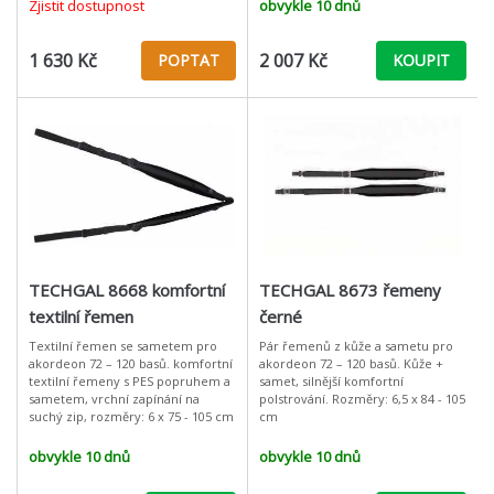
s polstrem;
Zjistit dostupnost
obvykle 10 dnů
1 630 Kč
2 007 Kč
POPTAT
KOUPIT
TECHGAL 8668 komfortní
TECHGAL 8673 řemeny
textilní řemen
černé
Textilní řemen se sametem pro
Pár řemenů z kůže a sametu pro
akordeon 72 – 120 basů. komfortní
akordeon 72 – 120 basů. Kůže +
textilní řemeny s PES popruhem a
samet, silnější komfortní
sametem, vrchní zapínání na
polstrování. Rozměry: 6,5 x 84 - 105
suchý zip, rozměry: 6 x 75 - 105 cm
cm
obvykle 10 dnů
obvykle 10 dnů