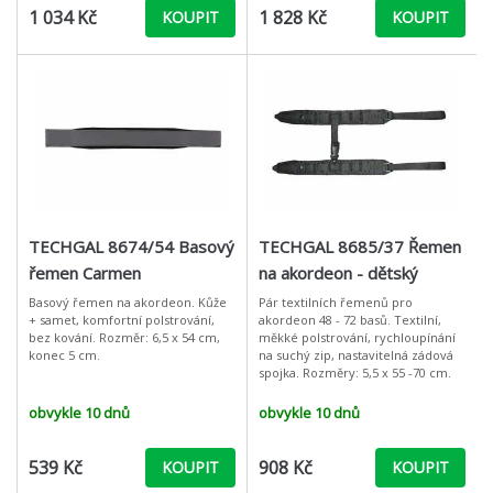
1 034 Kč
1 828 Kč
KOUPIT
KOUPIT
TECHGAL 8674/54 Basový
TECHGAL 8685/37 Řemen
řemen Carmen
na akordeon - dětský
Basový řemen na akordeon. Kůže
Pár textilních řemenů pro
+ samet, komfortní polstrování,
akordeon 48 - 72 basů. Textilní,
bez kování. Rozměr: 6,5 x 54 cm,
měkké polstrování, rychloupínání
konec 5 cm.
na suchý zip, nastavitelná zádová
spojka. Rozměry: 5,5 x 55 -70 cm.
obvykle 10 dnů
obvykle 10 dnů
539 Kč
908 Kč
KOUPIT
KOUPIT