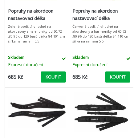
Popruhy na akordeon
Popruhy na akordeon
nastavovací délka
nastavovací délka
Zelené podšití. vhodné na
Červené podšití. vhodné na
akordeony a harmoniky od 60,72
akordeony a harmoniky od 60,72
,80 96 do 120 basů délka 84-101 cm
,80 96 do 120 basů délka 84-110 cm
šířka na rameni 5,5
šířka na rameni 5,5
Skladem
Skladem
Expresní doručení
Expresní doručení
685 Kč
685 Kč
KOUPIT
KOUPIT