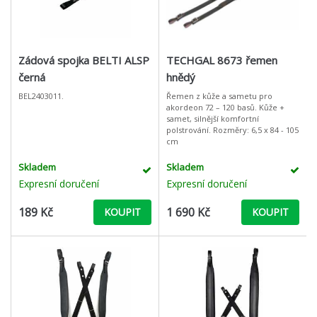
Zádová spojka BELTI ALSP
TECHGAL 8673 řemen
černá
hnědý
BEL2403011.
Řemen z kůže a sametu pro
akordeon 72 – 120 basů. Kůže +
samet, silnější komfortní
polstrování. Rozměry: 6,5 x 84 - 105
cm
Skladem
Skladem
Expresní doručení
Expresní doručení
189 Kč
1 690 Kč
KOUPIT
KOUPIT