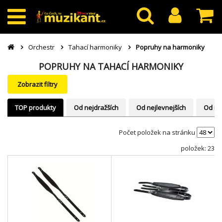
Orchestr
Tahací harmoniky
Popruhy na harmoniky
POPRUHY NA TAHACÍ HARMONIKY
Zobrazit filtry
TOP produkty
Od nejdražších
Od nejlevnejších
Od ne
Počet položek na stránku
položek: 23