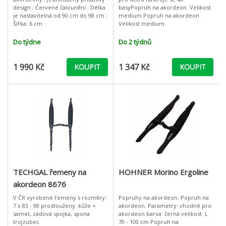
design ; Červené čalounění ; Délka
basyPopruh na akordeon. Velikost
je nastavitelná od 90 cm do 98 cm ;
medium.Popruh na akordeon.
Šířka: 6 cm
Velikost medium.
Do týdne
Do 2 týdnů
1 990 Kč
1 347 Kč
KOUPIT
KOUPIT
TECHGAL řemeny na
HOHNER Morino Ergoline
akordeon 8676
V ČR vyrobené řemeny s rozměry:
Popruhy na akordeon. Popruh na
7 x 83 - 98 prodloužený. kůže +
akordeon. Parametry: vhodné pro:
samet, zádová spojka, spona
akordeon barva: černá velikost: L
trojzubec
70 - 100 cm Popruh na