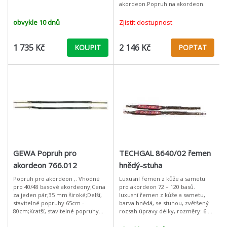
akordeon.Popruh na akordeon.
obvykle 10 dnů
Zjistit dostupnost
1 735 Kč
2 146 Kč
KOUPIT
POPTAT
GEWA Popruh pro
TECHGAL 8640/02 řemen
akordeon 766.012
hnědý-stuha
Popruh pro akordeon ,. Vhodné
Luxusní řemen z kůže a sametu
pro 40/48 basové akordeony;Cena
pro akordeon 72 – 120 basů.
za jeden pár;35 mm široké;Delší,
luxusní řemen z kůže a sametu,
stavitelné popruhy 65cm -
barva hnědá, se stuhou, zvětšený
80cm;Kratší, stavitelné popruhy
rozsah úpravy délky, rozměry: 6 x
55cm - 70cm;Coaleda - černá barva
83 - 106 cm