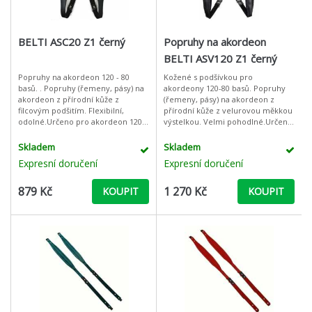
BELTI ASC20 Z1 černý
Popruhy na akordeon
BELTI ASV120 Z1 černý
Popruhy na akordeon 120 - 80
Kožené s podšívkou pro
basů. . Popruhy (řemeny, pásy) na
akordeony 120-80 basů. Popruhy
akordeon z přírodní kůže z
(řemeny, pásy) na akordeon z
filcovým podšitím. Flexibilní,
přírodní kůže z velurovou měkkou
odolné.Určeno pro akordeon 120 -
výstelkou. Velmi pohodlné.Určeno
80 basů.Nastavitelná délka (80 cm
pro akordeon 120 - 80 basů.
až 110 cm - nastavitelná na popr
Nastavitelná délka (80 cm až 110
Skladem
Skladem
cm - nasta
Expresní doručení
Expresní doručení
879 Kč
1 270 Kč
KOUPIT
KOUPIT