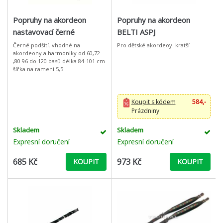
Popruhy na akordeon
Popruhy na akordeon
nastavovací černé
BELTI ASPJ
Černé podšití. vhodné na
Pro dětské akordeoy. kratší
akordeony a harmoniky od 60,72
,80 96 do 120 basů délka 84-101 cm
šířka na rameni 5,5
Koupit s kódem
584,-
Prázdniny
Skladem
Skladem
Expresní doručení
Expresní doručení
685 Kč
973 Kč
KOUPIT
KOUPIT