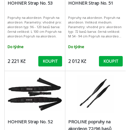
HOHNER Strap No. 53
HOHNER Strap No. 51
Popruhy na akordeon. Popruh na
Popruhy na akordeon. Popruh na
akordeon. Parametry: vhodné pro:
akordeon. Velikost medium.
akordeon typ: 96 - 120 basů barva:
Parametry: vhodné pro: akordeon
černá velikost: L 100 cm Popruh na
typ: 72 basů barva: černá velikost:
akordeon.Popruh na akordeon.
M 54 - 94 cm Popruh na akordeon.
Velikost medium.Popruh na
akordeon. Ve
Do týdne
Do týdne
2 221 Kč
2 012 Kč
KOUPIT
KOUPIT
HOHNER Strap No. 52
PROLINE popruhy na
akordeon 72/96 basů