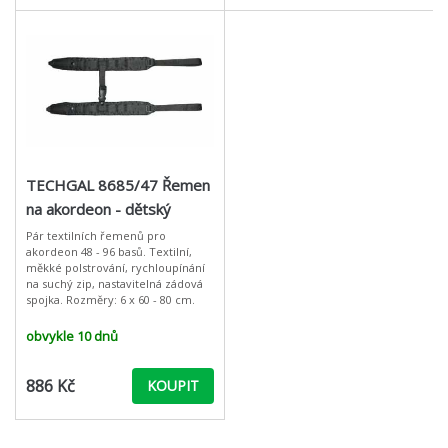
TECHGAL 8685/47 Řemen
na akordeon - dětský
Pár textilních řemenů pro
akordeon 48 - 96 basů. Textilní,
měkké polstrování, rychloupínání
na suchý zip, nastavitelná zádová
spojka. Rozměry: 6 x 60 - 80 cm.
obvykle 10 dnů
886 Kč
KOUPIT