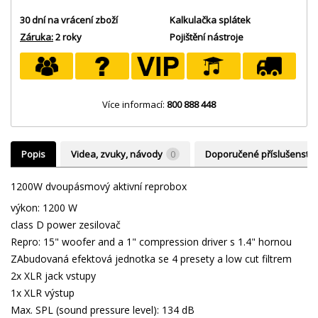
30 dní na vrácení zboží
Kalkulačka splátek
Záruka:
2 roky
Pojištění nástroje
Více informací:
800 888 448
Popis
Videa, zvuky, návody
0
Doporučené příslušenství
1200W dvoupásmový aktivní reprobox
výkon: 1200 W
class D power zesilovač
Repro: 15" woofer and a 1" compression driver s 1.4" hornou
ZAbudovaná efektová jednotka se 4 presety a low cut filtrem
2x XLR jack vstupy
1x XLR výstup
Max. SPL (sound pressure level): 134 dB