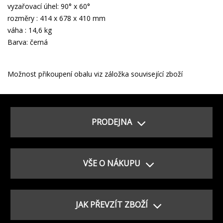
vyzařovací úhel: 90° x 60°
rozměry : 414 x 678 x 410 mm
váha : 14,6 kg
Barva: černá
Možnost přikoupení obalu viz záložka související zboží
PRODEJNA
VŠE O NÁKUPU
JAK PŘEVZÍT ZBOŽÍ