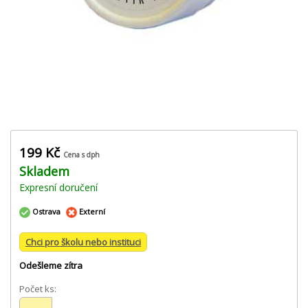
199 Kč
Cena s dph
Skladem
Expresní doručení
Ostrava
Externí
Chci pro školu nebo instituci
Odešleme zítra
Počet ks: