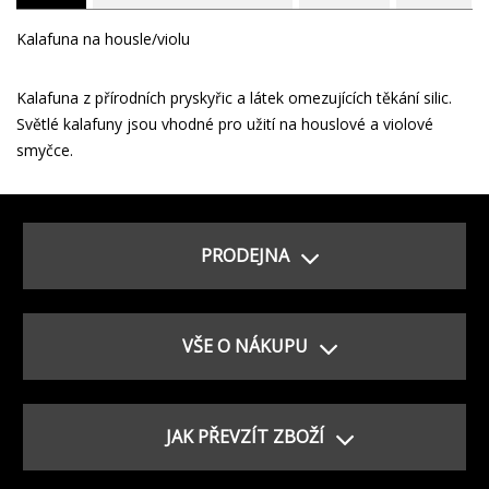
Kalafuna na housle/violu
Kalafuna z přírodních pryskyřic a látek omezujících těkání silic.
Světlé kalafuny jsou vhodné pro užití na houslové a violové
smyčce.
PRODEJNA
VŠE O NÁKUPU
JAK PŘEVZÍT ZBOŽÍ