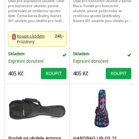
Obal pro sopránové ukulele. Obal
Obal pro koncertní ukulele v barvě
pro sopránové ukulele, pevné
Black. Povlak pro koncertní
polstrování se zesílenou spodní
ukulele, pevné polstrování se
částí. Černá barva.Brašny Ibanez
zesílenou spodní částíBrašny
301 ukulele jsou ideální pro hráče
Ibanez 301 ukulele jsou ideální pro
cestující na lekce nebo
hráče cestující na lekce nebo
koncerty. Bezpečný popruh
koncerty. Bezpečný popruh
usnadňuj
usnadň
Koupit s kódem
243,-
Prázdniny
Skladem
Skladem
Expresní doručení
Expresní doručení
405 Kč
405 Kč
KOUPIT
KOUPIT
Povlak na ukulele Armour
HARDBAG UB-03 21