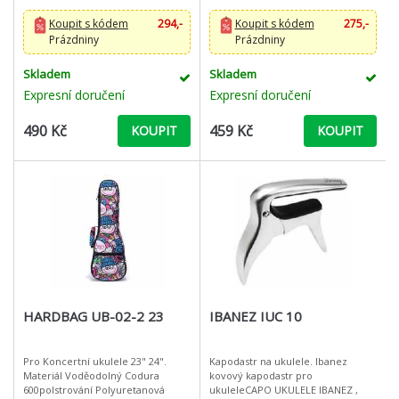
udrzuje dlouhodobe optimalni
je schopen ochránit ukulele ja
vlhkostni podminky a
Koupit s kódem
294,-
Koupit s kódem
275,-
Prázdniny
Prázdniny
Skladem
Skladem
Expresní doručení
Expresní doručení
490 Kč
459 Kč
KOUPIT
KOUPIT
HARDBAG UB-02-2 23
IBANEZ IUC 10
Pro Koncertní ukulele 23" 24".
Kapodastr na ukulele. Ibanez
Materiál Voděodolný Codura
kovový kapodastr pro
600polstrování Polyuretanová
ukuleleCAPO UKULELE IBANEZ ,