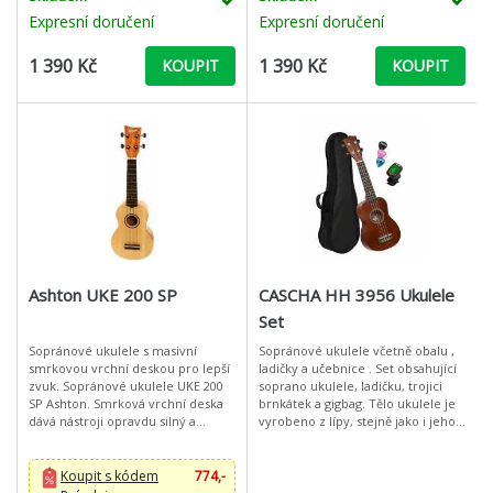
Expresní doručení
Expresní doručení
1 390 Kč
1 390 Kč
KOUPIT
KOUPIT
Ashton UKE 200 SP
CASCHA HH 3956 Ukulele
Set
Sopránové ukulele s masivní
Sopránové ukulele včetně obalu ,
smrkovou vrchní deskou pro lepší
ladičky a učebnice . Set obsahující
zvuk. Sopránové ukulele UKE 200
soprano ukulele, ladičku, trojici
SP Ashton. Smrková vrchní deska
brnkátek a gigbag. Tělo ukulele je
dává nástroji opravdu silný a
vyrobeno z lípy, stejně jako i jeho
kvaltní zvukLuby a záď z
přední deska. Nástroj je osazen
mahagonu Palisandrový hmatník a
kvalitními nyl
kob
Koupit s kódem
774,-