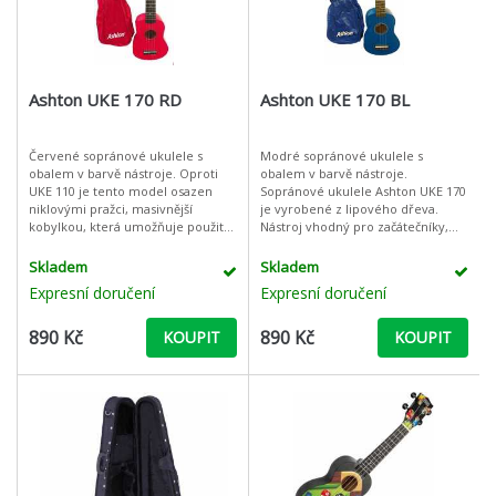
Ashton UKE 170 RD
Ashton UKE 170 BL
Červené sopránové ukulele s
Modré sopránové ukulele s
obalem v barvě nástroje. Oproti
obalem v barvě nástroje.
UKE 110 je tento model osazen
Sopránové ukulele Ashton UKE 170
niklovými pražci, masivnější
je vyrobené z lipového dřeva.
kobylkou, která umožňuje použití
Nástroj vhodný pro začátečníky,
strun s kuličkou na konci a ladicí
ale i pro pokročilé hráče jako např.
mechanikou s většími strojky, kte
cestovní nástroj během letní
Skladem
Skladem
dovolené
Expresní doručení
Expresní doručení
890 Kč
890 Kč
KOUPIT
KOUPIT