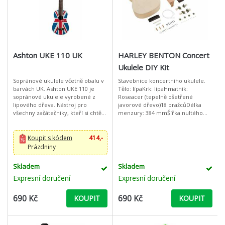
Ashton UKE 110 UK
HARLEY BENTON Concert
Ukulele DIY Kit
Sopránové ukulele včetně obalu v
Stavebnice koncertního ukulele.
barvách UK. Ashton UKE 110 je
Tělo: lípaKrk: lípaHmatník:
sopránové ukulele vyrobené z
Roseacer (tepelně ošetřené
lipového dřeva. Nástroj pro
javorové dřevo)18 pražcůDélka
všechny začátečníky, kteří si chtějí
menzury: 384 mmŠířka nultého
hru na ukulele vyzkoušet, ale i pro
pražce: 35 mmCelková délka: 61
pokročilé hráče jako napřík
cmOtevřená ladící mechanika
Nylonové struny
Koupit s kódem
414,-
Prázdniny
Skladem
Skladem
Expresní doručení
Expresní doručení
690 Kč
690 Kč
KOUPIT
KOUPIT