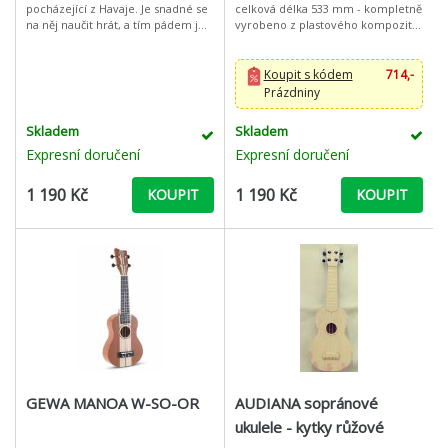
pocházející z Havaje. Je snadné se
celková délka 533 mm - kompletně
na něj naučit hrát, a tím pádem je
vyrobeno z plastového kompozitu
to vhodný nástroj pro děti i
ABS - vysoce odolné proti vodě a
dospělé. Ideální jako zdroj zá
vlhkosti - snadné přizpů
Koupit s kódem
714,-
Prázdniny
Skladem
Skladem
Expresní doručení
Expresní doručení
1 190 Kč
1 190 Kč
KOUPIT
KOUPIT
GEWA MANOA W-SO-OR
AUDIANA sopránové
ukulele - kytky růžové