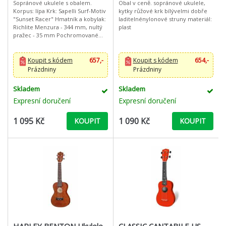
Sopránové ukulele s obalem.
Obal v ceně. sopránové ukulele,
Korpus: lípa Krk: Sapelli Surf-Motiv
kytky růžové krk bílývelmi dobře
"Sunset Racer" Hmatník a kobylak:
laditelnénylonové struny materiál:
Richlite Menzura - 344 mm, nultý
plast
pražec - 35 mm Pochromované
mechaniky Matné lakování Včetně
Gig-Bag
Koupit s kódem
657,-
Koupit s kódem
654,-
Prázdniny
Prázdniny
Skladem
Skladem
Expresní doručení
Expresní doručení
1 095 Kč
1 090 Kč
KOUPIT
KOUPIT