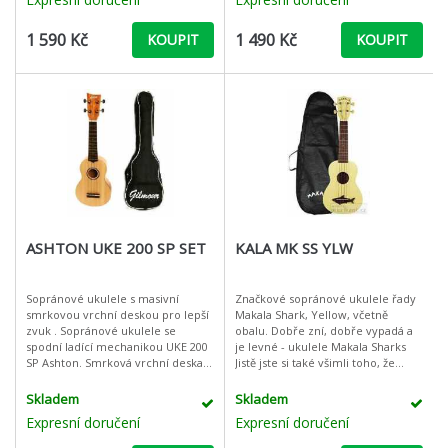
1 590 Kč
1 490 Kč
KOUPIT
KOUPIT
ASHTON UKE 200 SP SET
KALA MK SS YLW
Sopránové ukulele s masivní
Značkové sopránové ukulele řady
smrkovou vrchní deskou pro lepší
Makala Shark, Yellow, včetně
zvuk . Sopránové ukulele se
obalu. Dobře zní, dobře vypadá a
spodní ladící mechanikou UKE 200
je levné - ukulele Makala Sharks
SP Ashton. Smrková vrchní deska
Jistě jste si také všimli toho, že
dává nástroji opravdu silný a
ukulele je stále častěji vidět i slyšet.
kvaltní zvukLuby a záď z
Není divu, i začá
Skladem
Skladem
mahagonu
Expresní doručení
Expresní doručení