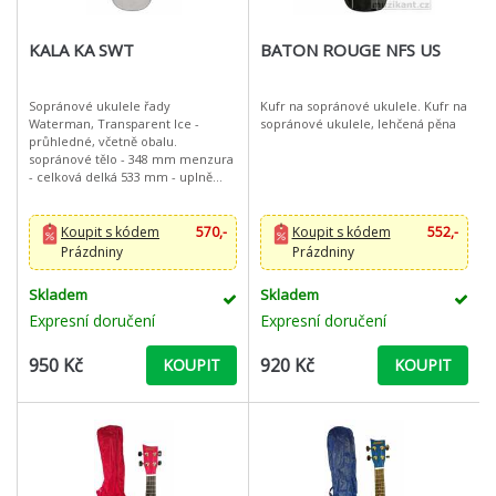
KALA KA SWT
BATON ROUGE NFS US
Sopránové ukulele řady
Kufr na sopránové ukulele. Kufr na
Waterman, Transparent Ice -
sopránové ukulele, lehčená pěna
průhledné, včetně obalu.
sopránové tělo - 348 mm menzura
- celková delká 533 mm - uplně
vyrobené z kompozitního plastu
ABS - odolné proti vodě a vlhkosti -
lehce zaměnit
Koupit s kódem
570,-
Koupit s kódem
552,-
Prázdniny
Prázdniny
Skladem
Skladem
Expresní doručení
Expresní doručení
950 Kč
920 Kč
KOUPIT
KOUPIT