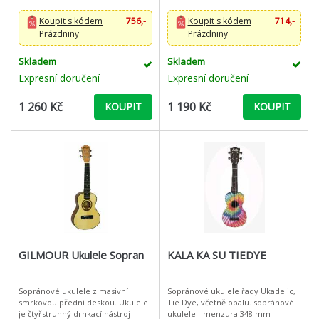
pražci. Vysoce kvalitní masivní
na cesty,může být snadno uložen v
dřev
batohu
Koupit s kódem
756,-
Koupit s kódem
714,-
Prázdniny
Prázdniny
Skladem
Skladem
Expresní doručení
Expresní doručení
1 260 Kč
1 190 Kč
KOUPIT
KOUPIT
GILMOUR Ukulele Sopran
KALA KA SU TIEDYE
Sopránové ukulele z masivní
Sopránové ukulele řady Ukadelic,
smrkovou přední deskou. Ukulele
Tie Dye, včetně obalu. sopránové
je čtyřstrunný drnkací nástroj
ukulele - menzura 348 mm -