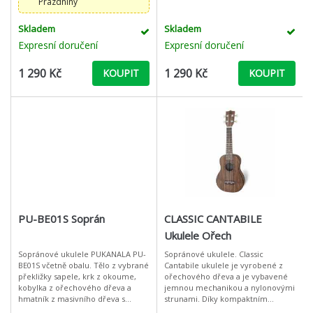
Prázdniny
Skladem
Skladem
Expresní doručení
Expresní doručení
1 290 Kč
1 290 Kč
KOUPIT
KOUPIT
PU-BE01S Soprán
CLASSIC CANTABILE
Ukulele Ořech
Sopránové ukulele PUKANALA PU-
Sopránové ukulele. Classic
BE01S včetně obalu. Tělo z vybrané
Cantabile ukulele je vyrobené z
překližky sapele, krk z okoume,
ořechového dřeva a je vybavené
kobylka z ořechového dřeva a
jemnou mechanikou a nylonovými
hmatník z masivního dřeva s
strunami. Díky kompaktním
vysokou hustotou s mosaznými
rozměrům je ideální jako nástroj