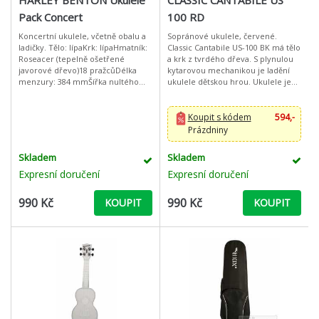
HARLEY BENTON Ukulele
CLASSIC CANTABILE US
Pack Concert
100 RD
Koncertní ukulele, včetně obalu a
Sopránové ukulele, červené.
ladičky. Tělo: lípaKrk: lípaHmatník:
Classic Cantabile US-100 BK má tělo
Roseacer (tepelně ošetřené
a krk z tvrdého dřeva. S plynulou
javorové dřevo)18 pražcůDélka
kytarovou mechanikou je ladění
menzury: 384 mmŠířka nultého
ukulele dětskou hrou. Ukulele je
pražce: 35 mmCelková délka: 61
vybaveno nylonovými strunami.
cmOtevřená ladící mechanika
Kompaktní velikost je ideáln
Nylo
Koupit s kódem
594,-
Prázdniny
Skladem
Skladem
Expresní doručení
Expresní doručení
990 Kč
990 Kč
KOUPIT
KOUPIT