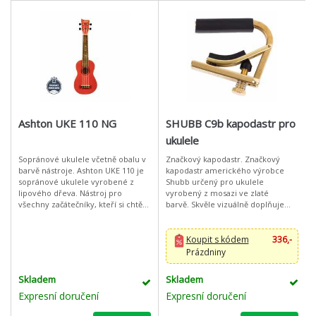
Ashton UKE 110 NG
SHUBB C9b kapodastr pro
ukulele
Sopránové ukulele včetně obalu v
Značkový kapodastr. Značkový
barvě nástroje. Ashton UKE 110 je
kapodastr amerického výrobce
sopránové ukulele vyrobené z
Shubb určený pro ukulele
lipového dřeva. Nástroj pro
vyrobený z mosazi ve zlaté
všechny začátečníky, kteří si chtějí
barvě. Skvěle vizuálně doplňuje
hru na ukulele vyzkoušet, ale i pro
především nástroje osazené
pokročilé hráče jako na
zlatým hardwarem.
Koupit s kódem
336,-
Prázdniny
Skladem
Skladem
Expresní doručení
Expresní doručení