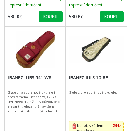
Expresní doručení
Expresní doručení
530 Kč
530 Kč
KOUPIT
KOUPIT
IBANEZ IUBS 541 WR
IBANEZ IULS 10 BE
Gigbag na sopránové ukulele i
Gigbag pro sopránové ukulele.
přes rameno. Bezpečný, zvuk a
styl. Neexistuje žádný důvod, proč
elegantní, elegantně navržená
koncertní taška nemůže chránit
váš drahocenný nástroj. Díky
polstrované spodní a boční stěně
ch
Koupit s kódem
294,-
Prázdniny