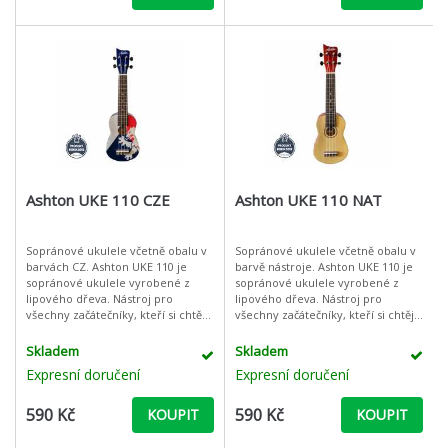
Ashton UKE 110 CZE
Ashton UKE 110 NAT
Sopránové ukulele včetně obalu v
Sopránové ukulele včetně obalu v
barvách CZ. Ashton UKE 110 je
barvě nástroje. Ashton UKE 110 je
sopránové ukulele vyrobené z
sopránové ukulele vyrobené z
lipového dřeva. Nástroj pro
lipového dřeva. Nástroj pro
všechny začátečníky, kteří si chtějí
všechny začátečníky, kteří si chtějí
hru na ukulele vyzkoušet, ale i pro
hru na ukulele vyzkoušet, ale i pro
pokročilé hráče jako napřík
pokročilé hráče jako na
Skladem
Skladem
Expresní doručení
Expresní doručení
590 Kč
590 Kč
KOUPIT
KOUPIT