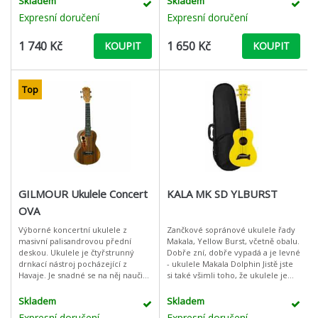
Skladem
Skladem
Expresní doručení
Expresní doručení
1 740 Kč
1 650 Kč
KOUPIT
KOUPIT
Top
GILMOUR Ukulele Concert
KALA MK SD YLBURST
OVA
Výborné koncertní ukulele z
Zančkové sopránové ukulele řady
masivní palisandrovou přední
Makala, Yellow Burst, včetně obalu.
deskou. Ukulele je čtyřstrunný
Dobře zní, dobře vypadá a je levné
drnkací nástroj pocházející z
- ukulele Makala Dolphin Jistě jste
Havaje. Je snadné se na něj naučit
si také všimli toho, že ukulele je
hrát, a tím pádem je to vhodný
stále častěji vidět i slyšet. Není divu,
nástroj pro děti i dospělé. Ideální
i zač
Skladem
Skladem
Expresní doručení
Expresní doručení