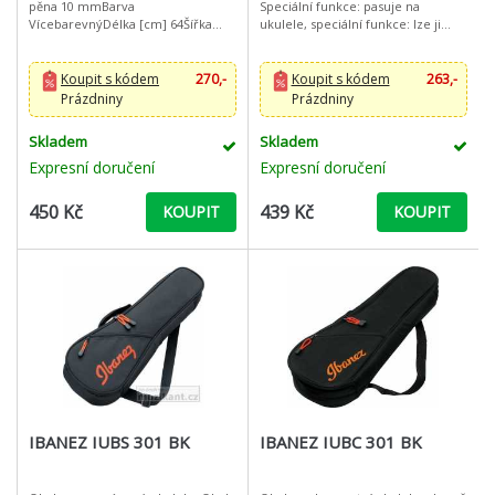
pěna 10 mmBarva
Speciální funkce: pasuje na
VícebarevnýDélka [cm] 64Šířka
ukulele, speciální funkce: lze ji
[cm] 24Tloušťka pěny [mm]
ovládat jednou rukou, povrchová
10VlastnostiNastavitelné ramenní
úprava: stříbrná, hmotnost: 41 g
popruhy pro nošení na zádech
Koupit s kódem
270,-
Koupit s kódem
263,-
Prázdniny
Prázdniny
Skladem
Skladem
Expresní doručení
Expresní doručení
450 Kč
439 Kč
KOUPIT
KOUPIT
IBANEZ IUBS 301 BK
IBANEZ IUBC 301 BK