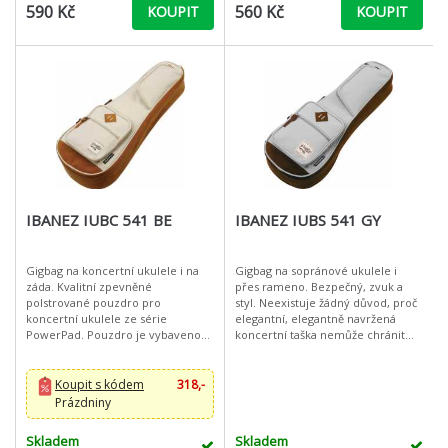
590 Kč
560 Kč
KOUPIT
KOUPIT
IBANEZ IUBC 541 BE
IBANEZ IUBS 541 GY
Gigbag na koncertní ukulele i na
Gigbag na sopránové ukulele i
záda. Kvalitní zpevněné
přes rameno. Bezpečný, zvuk a
polstrované pouzdro pro
styl. Neexistuje žádný důvod, proč
koncertní ukulele ze série
elegantní, elegantně navržená
PowerPad. Pouzdro je vybaveno
koncertní taška nemůže chránit
15 mm výplní PowerPad na
váš drahocenný nástroj. Díky
bočních stranách obalu. Další 15
polstrované spodní a boční stěně
mm + 10 mm silný panel c
ch
Koupit s kódem
318,-
Prázdniny
Skladem
Skladem