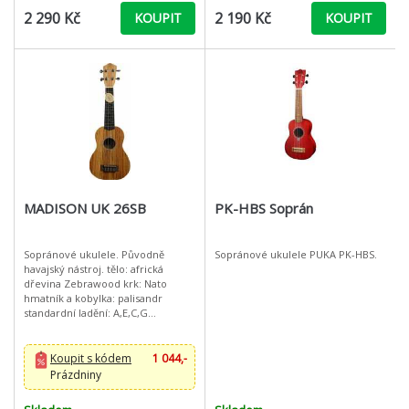
2 290 Kč
2 190 Kč
KOUPIT
KOUPIT
MADISON UK 26SB
PK-HBS Soprán
Sopránové ukulele. Původně
Sopránové ukulele PUKA PK-HBS.
havajský nástroj. tělo: africká
dřevina Zebrawood krk: Nato
hmatník a kobylka: palisandr
standardní ladění: A,E,C,G
alternativní ladění: H,Fis,D,A cena
včetně povlaku
Koupit s kódem
1 044,-
Prázdniny