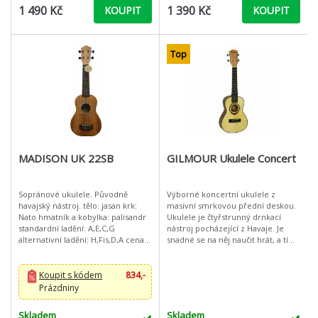
1 490 Kč
1 390 Kč
KOUPIT
KOUPIT
Top
MADISON UK 22SB
GILMOUR Ukulele Concert
Sopránové ukulele. Původně
Výborné koncertní ukulele z
havajský nástroj. tělo: jasan krk:
masivní smrkovou přední deskou.
Nato hmatník a kobylka: palisandr
Ukulele je čtyřstrunný drnkací
standardní ladění: A,E,C,G
nástroj pocházející z Havaje. Je
alternativní ladění: H,Fis,D,A cena
snadné se na něj naučit hrát, a tím
včetně povlaku
pádem je to vhodný nástroj pro
děti i dospělé. Ideální jako
Koupit s kódem
834,-
Prázdniny
Skladem
Skladem