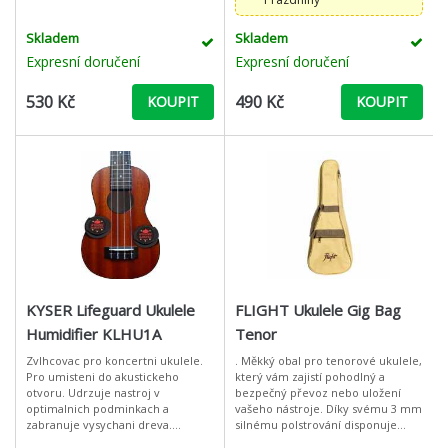
Skladem
Skladem
Expresní doručení
Expresní doručení
530 Kč
490 Kč
KOUPIT
KOUPIT
KYSER Lifeguard Ukulele
FLIGHT Ukulele Gig Bag
Humidifier KLHU1A
Tenor
Zvlhcovac pro koncertni ukulele.
. Měkký obal pro tenorové ukulele,
Pro umisteni do akustickeho
který vám zajistí pohodlný a
otvoru. Udrzuje nastroj v
bezpečný převoz nebo uložení
optimalnich podminkach a
vašeho nástroje. Díky svému 3 mm
zabranuje vysychani dreva.
silnému polstrování disponuje
Uzavrenim akustickeho otvoru
velice nízkou hmotností a zároveň