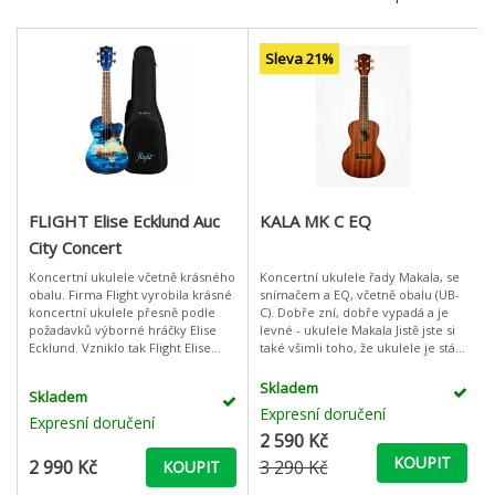
Sleva 21%
FLIGHT Elise Ecklund Auc
KALA MK C EQ
City Concert
Koncertní ukulele včetně krásného
Koncertní ukulele řady Makala, se
obalu. Firma Flight vyrobila krásné
snímačem a EQ, včetně obalu (UB-
koncertní ukulele přesně podle
C). Dobře zní, dobře vypadá a je
požadavků výborné hráčky Elise
levné - ukulele Makala Jistě jste si
Ecklund. Vzniklo tak Flight Elise
také všimli toho, že ukulele je stále
Ecklund Signature Concert Ukulele
častěji vidět i slyšet. Není divu, i
které Vás překvapí t
začátečn
Skladem
Skladem
Expresní doručení
Expresní doručení
2 590 Kč
KOUPIT
2 990 Kč
3 290 Kč
KOUPIT