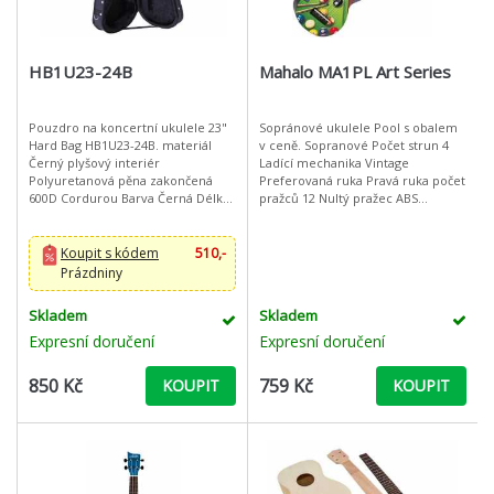
HB1U23-24B
Mahalo MA1PL Art Series
Pouzdro na koncertní ukulele 23"
Sopránové ukulele Pool s obalem
Hard Bag HB1U23-24B. materiál
v ceně. Sopranové Počet strun 4
Černý plyšový interiér
Ladící mechanika Vintage
Polyuretanová pěna zakončená
Preferovaná ruka Pravá ruka počet
600D Cordurou Barva Černá Délka
pražců 12 Nultý pražec ABS
[cm] 64 Šířka [cm] 24 Sada
Kobylka/tremolo Mahagon
obsahuje Nastavitelné popruhy
Povrchová úprava Matné Přední
pro nošení na
de
Koupit s kódem
510,-
Prázdniny
Skladem
Skladem
Expresní doručení
Expresní doručení
850 Kč
759 Kč
KOUPIT
KOUPIT