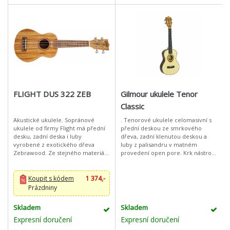
FLIGHT DUS 322 ZEB
Gilmour ukulele Tenor
Classic
Akustické ukulele. Sopránové
. Tenorové ukulele celomasivní s
ukulele od firmy Flight má přední
přední deskou ze smrkového
desku, zadní deska i luby
dřeva, zadní klenutou deskou a
vyrobené z exotického dřeva
luby z palisandru v matném
Zebrawood. Ze stejného materiálu
provedení open pore. Krk nástroje
je i dýha nalepená na hlavě
je vyroben z okoumé, ke kterému
nástroje. Logo výrobce a veškerá
přiléhá ořechový hmatník a také
ozdobná g
koby
Koupit s kódem
1 374,-
Prázdniny
Skladem
Skladem
Expresní doručení
Expresní doručení