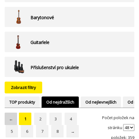
Barytonové
Guitarlele
Příslušenství pro ukulele
Zobrazit filtry
TOP produkty
Od nejdražších
Od nejlevnejších
Od ne
Počet položek na
←
1
2
3
4
stránku
5
6
7
8
→
položek: 359