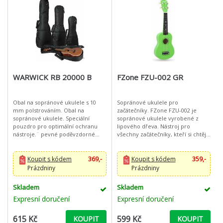
WARWICK RB 20000 B
FZone FZU-002 GR
Obal na sopránové ukulele s 10
Sopránové ukulele pro
mm polstrováním. Obal na
začátečníky. FZone FZU-002 je
sopránové ukulele. Speciální
sopránové ukulele vyrobené z
pouzdro pro optimální ochranu
lipového dřeva. Nástroj pro
nástroje.¨ pevné poděvzdorné
všechny začátečníky, kteří si chtějí
pouzdro z Rok Tex® barva: černá
hru na ukulele vyzkoušet, ale i pro
uvnitř černý nylon
pokročilé hráče jako například
cestovn
Koupit s kódem
369,-
Koupit s kódem
359,-
Prázdniny
Prázdniny
Skladem
Skladem
Expresní doručení
Expresní doručení
615 Kč
599 Kč
KOUPIT
KOUPIT