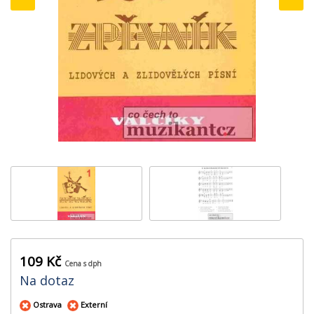
‹
›
109 Kč
Cena s dph
Na dotaz
Ostrava
Externí