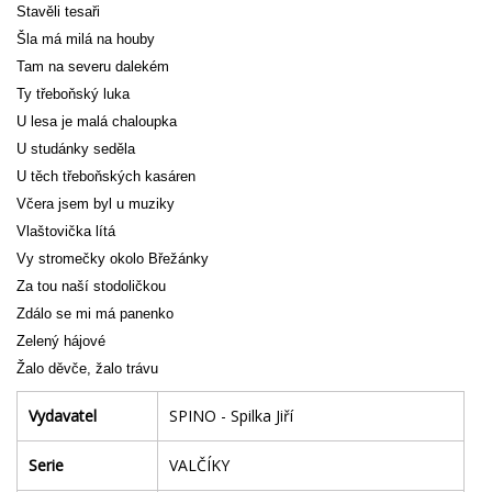
Stavěli tesaři
Šla má milá na houby
Tam na severu dalekém
Ty třeboňský luka
U lesa je malá chaloupka
U studánky seděla
U těch třeboňských kasáren
Včera jsem byl u muziky
Vlaštovička lítá
Vy stromečky okolo Břežánky
Za tou naší stodoličkou
Zdálo se mi má panenko
Zelený hájové
Žalo děvče, žalo trávu
Vydavatel
SPINO - Spilka Jiří
Serie
VALČÍKY