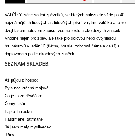
VALČÍKY- série sedmi zpěvníků, ve kterých naleznete vždy po 40
nejznámějších lidových a zlidovělých písní v rytmu valčíku a to ve
dvojhlasém notovém zápisu, včetně textu a akordových značek.
Vhodné nejen pro zpěv, ale také pro sólovou nebo dvojhlasou
hru nástrojů v ladění C (flétna, housle, zobcová flétna a další) s
doprovodem podle akordových značek.
SEZNAM SKLADEB:
Až půjdu z hospod
Byla noc krásná májová
Co je to za děvčátko
Černý cikán
Hájku, háječku
Hastrmane, tatrmane
Já jsem malý mysliveček
Jiřiny