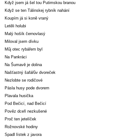
Když jsem já šel tou Putimskou branou
Když se ten Tálinskej rybník nahání
Koupím já si koně vraný
Letěli holubi
Malý hošík černovlasý
Miloval jsem dívku
Můj otec rybářem byl
Na Pankráci
Na Šumavě je dolina
Našťastný šafářův dvoreček
Nezlobte se rodičové
Pásla husy pode dvorem
Plavala husička
Pod Bečicí, nad Bečicí
Pověz dceři nezkušené
Proč ten jetelíček
Rožnovské hodiny
Spadl lístek z javora