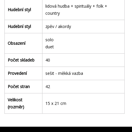
lidová hudba + spirituály + folk +
Hudební styl
country
Hudební styl
zpěv / akordy
solo
Obsazení
duet
Počet skladeb
40
Provedení
sešit - měkká vazba
Počet stran
42
Velikost
15 x 21 cm
(rozměr)