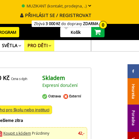
MUZIKANT (kontakt, prodejna, ..)
PŘIHLÁSIT SE / REGISTROVAT
Zbývá
3 000 Kč
do dopravy
ZDARMA
0
PROGRAM
Košík
SVĚTLA
PRO DĚTI
0 Kč
Skladem
Cena s dph
Expresní doručení
Heureka
Ostrava
Externí
hci pro školu nebo instituci
Poradna
ešleme zítra
Koupit s kódem
Prázdniny
42,-