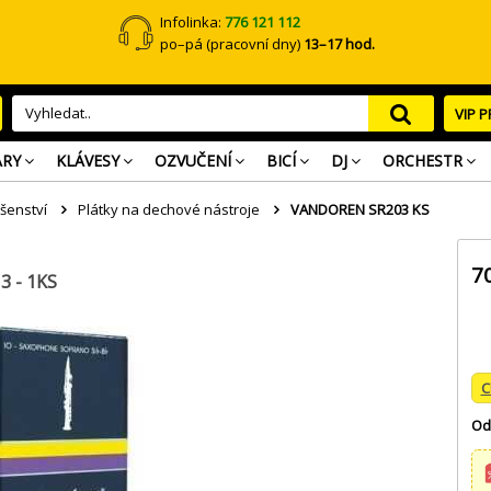
Infolinka:
776 121 112
po–pá (pracovní dny)
13–17 hod.
VIP 
ARY
KLÁVESY
OZVUČENÍ
BICÍ
DJ
ORCHESTR
ušenství
Plátky na dechové nástroje
VANDOREN SR203 KS
7
 - 1KS
C
Od