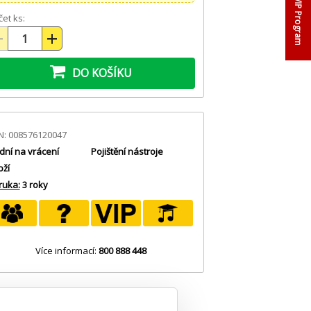
VIP Program
et ks:
DO KOŠÍKU
N: 008576120047
dní na vrácení
Pojištění nástroje
oží
ruka:
3 roky
Více informací:
800 888 448