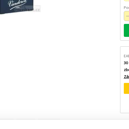
Poč
EA
30 
zb
Zá
prava
Platba
Výrobce