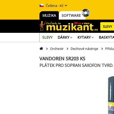
Čeština - Kč
MUZIKA
SOFTWARE
SLEVY
SLEVY
DÁRKY
KYTARY
BASKYT
Orchestr
Dechové nástroje
Přísl
VANDOREN SR203 KS
PLÁTEK PRO SOPRAN SAXOFON TVRD. 3