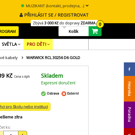
MUZIKANT (kontakt, prodejna, ..)
PŘIHLÁSIT SE / REGISTROVAT
Zbývá
3 000 Kč
do dopravy
ZDARMA
0
PROGRAM
Košík
SVĚTLA
PRO DĚTI
vé kabely
WARWICK RCL 30256 D6 GOLD
39 Kč
Skladem
Cena s dph
Expresní doručení
Heureka
Ostrava
Externí
hci pro školu nebo instituci
Poradna
ešleme zítra
et ks: