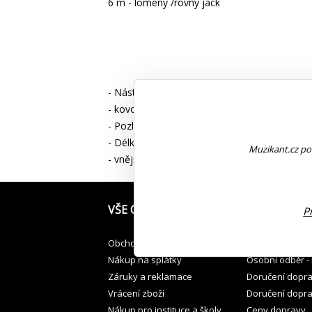
6 m - lomený /rovný jack
- Nástrojový kabel, textilní opletení
- kovové konektory 6,3mm rovný / lomený
- Pozlacená špička
- Délka 6m
Muzikant.cz pou
- vnější průměr 7mm
VŠE O NÁKUPU
JAK PŘEVZÍT
P
Obchodní podmínky
Osobní odběr v
Nákup na splátky
Osobní odběr -
Záruky a reklamace
Doručení dopr
Vrácení zboží
Doručení dopr
Nákup pro instituce a školy
Ceny dopravy