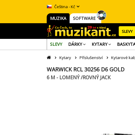
Čeština - Kč
MUZIKA
SOFTWARE
SLEVY
SLEVY
DÁRKY
KYTARY
BASKYT
Kytary
Příslušenství
Kytarové kab
WARWICK RCL 30256 D6 GOLD
6 M - LOMENÝ /ROVNÝ JACK