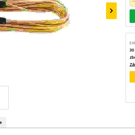
›
EA
30 
zb
Zá
e