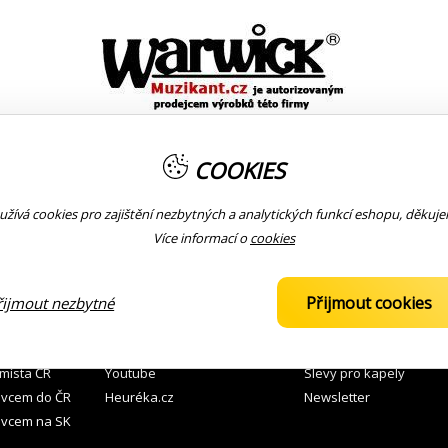
COOKIES
žívá cookies pro zajištění nezbytných a analytických funkcí eshopu, děkuj
Více informací o
cookies
 ZBOŽÍ
KOMUNITA
KONTAKTY
Přijmout cookies
řijmout nezbytné
 prodejnách
Facebook
776 121 112
prodej
 místa ČR
Youtube
Slevy pro kapely
avcem do ČR
Heuréka.cz
Newsletter
avcem na SK