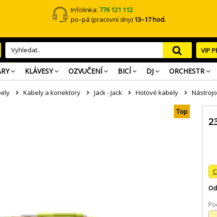
Infolinka:
776 121 112
po–pá (pracovní dny)
13–17 hod.
VIP 
ARY
KLÁVESY
OZVUČENÍ
BICÍ
DJ
ORCHESTR
ely
Kabely a konektory
Jack - Jack
Hotové kabely
Nástrojo
Top
2
C
Od
Poč