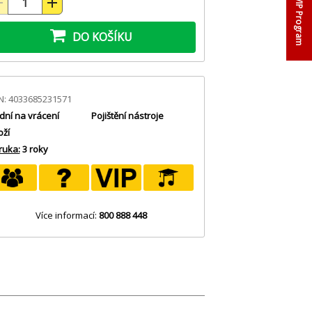
VIP Program
DO KOŠÍKU
N: 4033685231571
dní na vrácení
Pojištění nástroje
oží
ruka:
3 roky
Více informací:
800 888 448