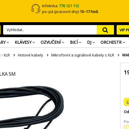
Infolinka:
776 121 112
po–pá (pracovní dny)
13–17 hod.
VIP 
ARY
KLÁVESY
OZVUČENÍ
BICÍ
DJ
ORCHESTR
 - XLR
Hotové kabely
Mikrofonní a signálové kabely s XLR
WAR
1
ÉLKA 5M
C
Od
Poč