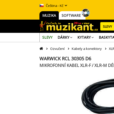
Čeština - Kč
MUZIKA
SOFTWARE
SLEVY
SLEVY
DÁRKY
KYTARY
BASKYT
Ozvučení
Kabely a konektory
XLR
WARWICK RCL 30305 D6
MIKROFONNÍ KABEL XLR-F / XLR-M D