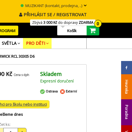
MUZIKANT (kontakt, prodejna, ..)
PŘIHLÁSIT SE / REGISTROVAT
Zbývá
3 000 Kč
do dopravy
ZDARMA
0
PROGRAM
Košík
SVĚTLA
PRO DĚTI
WICK RCL 30305 D6
90 Kč
Skladem
Cena s dph
Expresní doručení
Heureka
Ostrava
Externí
hci pro školu nebo instituci
Poradna
ešleme dnes
et ks: