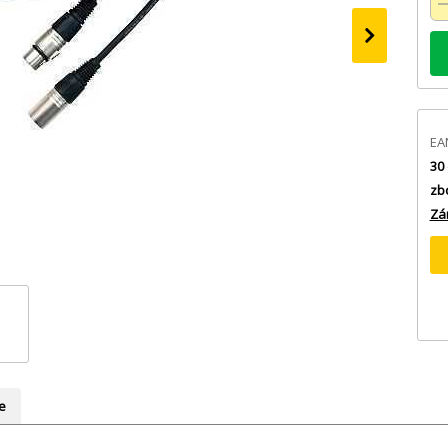
›
EA
30 
zb
Zá
e