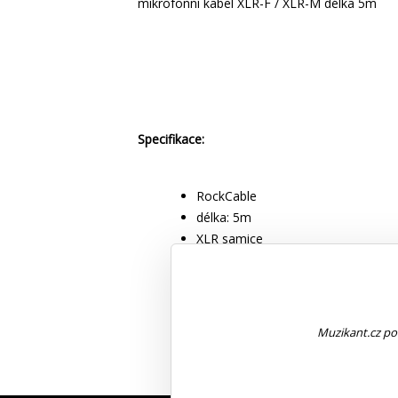
mikrofonní kabel XLR-F / XLR-M délka 5m
Specifikace:
RockCable
délka: 5m
XLR samice
XLR samec
doplňky: 3 páry barevných kroužků
barva: černá
Muzikant.cz pou