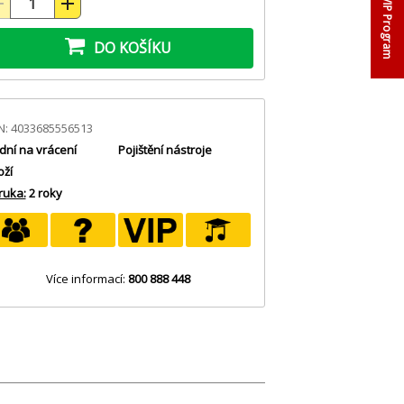
VIP Program
DO KOŠÍKU
N: 4033685556513
dní na vrácení
Pojištění nástroje
oží
ruka:
2 roky
Více informací:
800 888 448