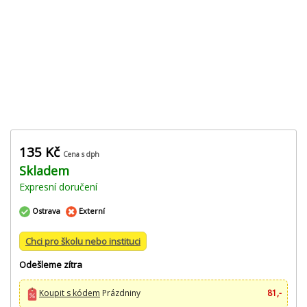
135 Kč
Cena s dph
Skladem
Expresní doručení
Ostrava
Externí
Chci pro školu nebo instituci
Odešleme zítra
Koupit s kódem
Prázdniny
81,-