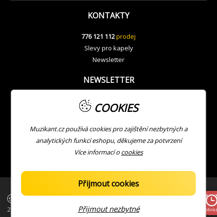
KONTAKTY
776 121 112
prodej
Slevy pro kapely
Newsletter
NEWSLETTER
COOKIES
Muzikant.cz používá cookies pro zajištění nezbytných a
analytických funkcí eshopu, děkujeme za potvrzení
Více informací o
cookies
Přijmout cookies
| Copyright © Muzikant
Developed with ❤ by
JV
Přijmout nezbytné
2026
Zobraz