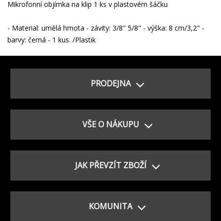
Mikrofonní objímka na klip 1 ks v plastovém šáčku
- Material: umělá hmota - závity: 3/8" 5/8" - výška: 8 cm/3,2" -
barvy: černá - 1 kus. /Plastik
PRODEJNA
VŠE O NÁKUPU
JAK PŘEVZÍT ZBOŽÍ
KOMUNITA