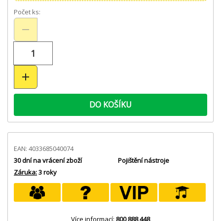
Počet ks:
DO KOŠÍKU
EAN: 4033685040074
30 dní na vrácení zboží
Pojištění nástroje
Záruka:
3 roky
Více informací:
800 888 448