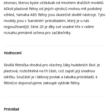
intonaci, kterou byste očekávali od mnohem dražších modelů.
Ačkoli plastové flétny od jiných výrobců mohou mít podobný
vzhled, Yamaha ABS flétny jsou skutečně skvělé nástroje. Tyto
modely jsou s 'barokním' prstokladem, který je u nás
nejpoužívanější. Série 20 je díky své snadné hře v celém
rozsahu primárně určena pro začátečníky.
Hodnocení
Skvělá flétnička vhodná pro všechny žáky hudebních škol. Je
plastová, rozložitelná na tři části, což zajistí její snadnou
údržbu. Součástí je i látkový povlak a tabulka prstokladů. k
flétničce doporučujeme zakoupit vytěrák flétny.
Prstoklad