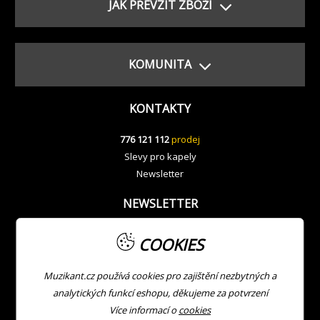
JAK PŘEVZÍT ZBOŽÍ
KOMUNITA
KONTAKTY
776 121 112
prodej
Slevy pro kapely
Newsletter
NEWSLETTER
COOKIES
Muzikant.cz používá cookies pro zajištění nezbytných a
analytických funkcí eshopu, děkujeme za potvrzení
Více informací o
cookies