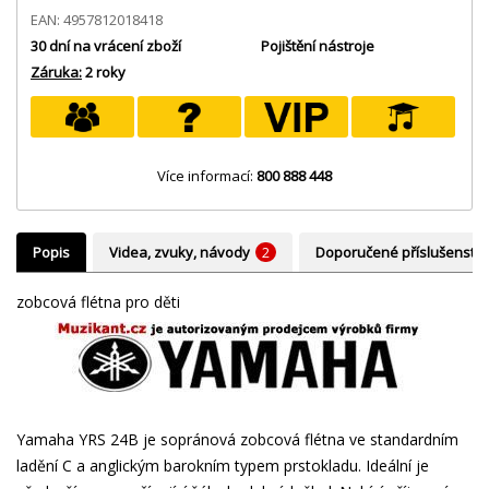
EAN: 4957812018418
30 dní na vrácení zboží
Pojištění nástroje
Záruka:
2 roky
Více informací:
800 888 448
Popis
Videa, zvuky, návody
2
Doporučené příslušenství
zobcová flétna pro děti
Yamaha YRS 24B je sopránová zobcová flétna ve standardním
ladění C a anglickým barokním typem prstokladu. Ideální je