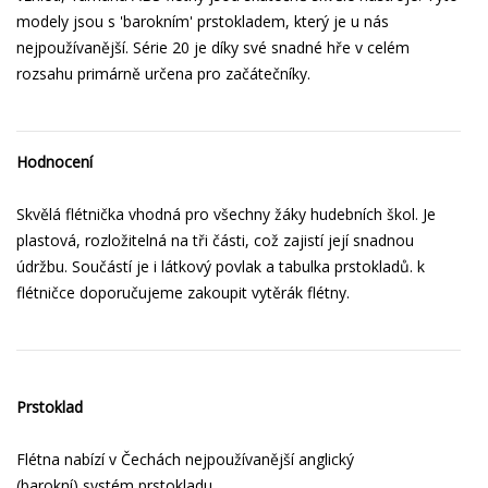
modely jsou s 'barokním' prstokladem, který je u nás
nejpoužívanější. Série 20 je díky své snadné hře v celém
rozsahu primárně určena pro začátečníky.
Hodnocení
Skvělá flétnička vhodná pro všechny žáky hudebních škol. Je
plastová, rozložitelná na tři části, což zajistí její snadnou
údržbu. Součástí je i látkový povlak a tabulka prstokladů. k
flétničce doporučujeme zakoupit vytěrák flétny.
Prstoklad
Flétna nabízí v Čechách nejpoužívanější anglický
(barokní) systém prstokladu.