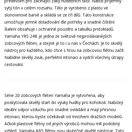
především pro začínající žáky hudebních škol. Nabízí příjemný
sytý tón v celém rozsahu. Tělo je vyrobeno z plastu ve
slonovinové barvě a skládá se ze tří dílů. Tato konstrukce
umožňuje jemné dolaďování dle potřeby a snadné čištění.
Balení obsahuje i ochranné pouzdro a tabulku prstokladů.
Yamaha YRS 24B je jedna ze světově nejprodávanějších
zobcových fléten, a stejné je to i u nás v Čechách. Je to skvělý
nástroj pro každého, kdo chce s hrou na zobcovou flétnu začít.
Nabídne skvělý zvuk, perfektní intonaci a vydrží všechny útrapy
cestování.
Série 20 zobcových fléten Yamaha je vytvořena, aby
poskytovala skvělý start do výuky hudby pro kohokoli. Nabízejí
ideální odpor vzduchu pro snadné ovládání a mají přesnou
intonaci, kterou byste očekávali od mnohem dražších modelů.
Ačkoli plastové flétny od jiných výrobců mohou mít podobný
vzhled, Yamaha ABS flétny jsou skutečně skvělé nástroje. Tyto