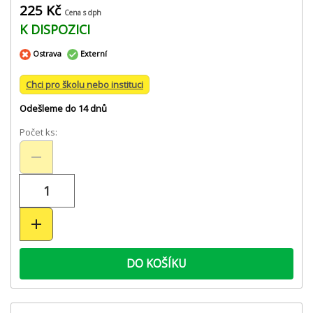
225 Kč
Cena s dph
K DISPOZICI
Ostrava
Externí
Chci pro školu nebo instituci
Odešleme do 14 dnů
Počet ks:
DO KOŠÍKU