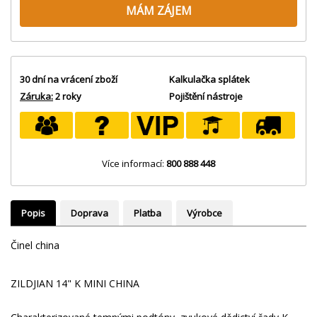
MÁM ZÁJEM
30 dní na vrácení zboží
Kalkulačka splátek
Záruka:
2 roky
Pojištění nástroje
Více informací:
800 888 448
Popis
Doprava
Platba
Výrobce
Činel china
ZILDJIAN 14" K MINI CHINA