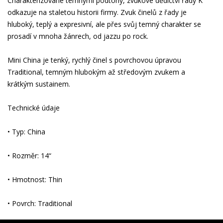
Charakterizované temnými podtóny, zvukové dědictví řady K
odkazuje na staletou historii firmy. Zvuk činelů z řady je
hluboký, teplý a expresivní, ale přes svůj temný charakter se
prosadí v mnoha žánrech, od jazzu po rock.
Mini China je tenký, rychlý činel s povrchovou úpravou
Traditional, temným hlubokým až středovým zvukem a
krátkým sustainem.
Technické údaje
• Typ: China
• Rozměr: 14“
• Hmotnost: Thin
• Povrch: Traditional