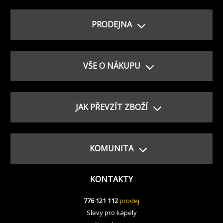
PRODEJNA
VŠE O NÁKUPU
JAK PŘEVZÍT ZBOŽÍ
KOMUNITA
KONTAKTY
776 121 112
prodej
Slevy pro kapely