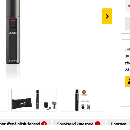
n
›
EA
30 
zb
Zá
oručené příslušenství
3
Související kategorie
3
Doprava