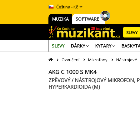
Čeština - Kč
MUZIKA
SOFTWARE
SLEVY
SLEVY
DÁRKY
KYTARY
BASKYT
Ozvučení
Mikrofony
Nástrojové
AKG C 1000 S MK4
ZPĚVOVÝ / NÁSTROJOVÝ MIKROFON, P
HYPERKARDIOIDA (M)