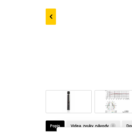
‹
Popis
Videa, zvuky, návody
0
Dop