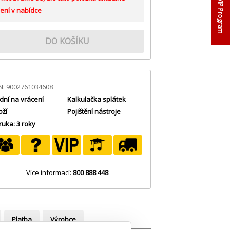
VIP Program
ení v nabídce
DO KOŠÍKU
N: 9002761034608
dní na vrácení
Kalkulačka splátek
oží
Pojištění nástroje
ruka:
3 roky
Více informací:
800 888 448
Platba
Výrobce