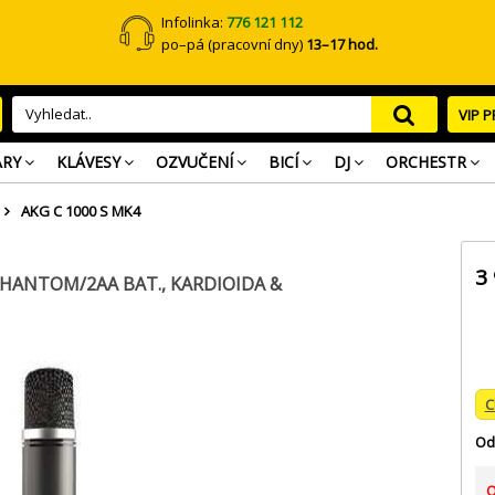
Infolinka:
776 121 112
po–pá (pracovní dny)
13–17 hod.
VIP 
ARY
KLÁVESY
OZVUČENÍ
BICÍ
DJ
ORCHESTR
AKG C 1000 S MK4
3
HANTOM/2AA BAT., KARDIOIDA &
C
Od
O