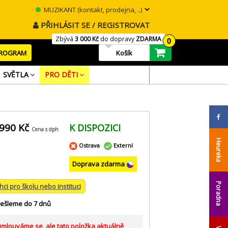
MUZIKANT (kontakt, prodejna, ..)
PŘIHLÁSIT SE / REGISTROVAT
Zbývá
3 000 Kč
do dopravy
ZDARMA
0
PROGRAM
Košík
SVĚTLA
PRO DĚTI
 990 Kč
K DISPOZICI
Cena s dph
Heureka
Ostrava
Externí
Doprava zdarma
Poradna
hci pro školu nebo instituci
ešleme do 7 dnů
mlouváme se, ale tato položka aktuálně