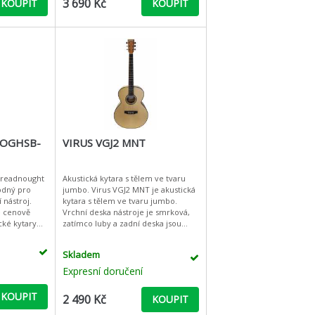
3 690 Kč
KOUPIT
KOUPIT
 OGHSB-
VIRUS VGJ2 MNT
 Dreadnought
Akustická kytara s tělem ve tvaru
hodný pro
jumbo. Virus VGJ2 MNT je akustická
 nástroj.
kytara s tělem ve tvaru jumbo.
e cenově
Vrchní deska nástroje je smrková,
cké kytary
zatímco luby a zadní deska jsou
oviční
javorové. Hmatník a kobylka jsou
ti, ne
vyrobeny ze dřeva Pur
Skladem
Expresní doručení
KOUPIT
2 490 Kč
KOUPIT