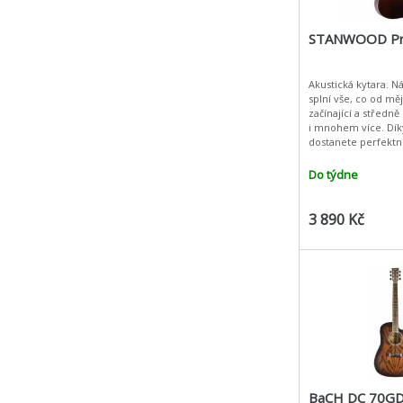
STANWOOD Pr
Akustická kytara. N
splní vše, co od mě
začínající a středně
i mnohem více. Dík
dostanete perfektní
krásný vzhled a př
nemusíte Vaší peně
Do týdne
3 890 Kč
BaCH DC 70G