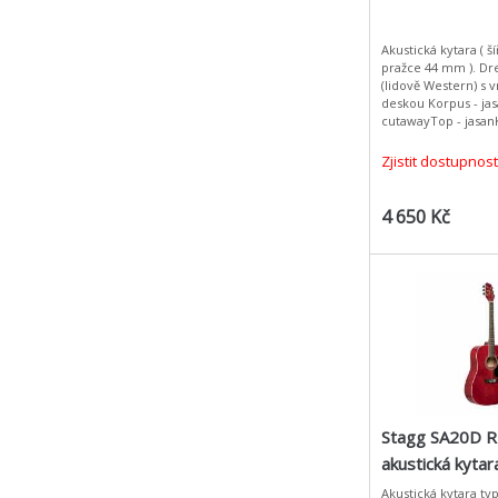
Akustická kytara ( š
pražce 44 mm ). D
(lidově Western) s 
deskou Korpus - jasanVýřez -
cutawayTop - jasanK
mahagonHmatník -
brownwoodPoziční z
Zjistit dostupnost
tečkyKobylka - br
4 650 Kč
Stagg SA20D R
akustická kytar
Dreadnought
Akustická kytara t