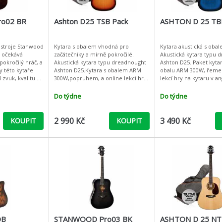
o02 BR
Ashton D25 TSB Pack
ASHTON D 25 TB
ástroje Stanwood
Kytara s obalem vhodná pro
Kytara akustická s obal
j očekává
začátečníky a mírně pokročilé.
Akustická kytara typu 
 pokročilý hráč, a
Akustická kytara typu dreadnought
Ashton D25. Paket kyta
y této kytaře
Ashton D25.Kytara s obalem ARM
obalu ARM 300W, řemen
 zvuk, kvalitu a
300W,popruhem, a online lekcí hry
lekcí hry na kytaru v anglič
itom vůbec
na kytaru v angličtině. Tvar těla
těla Dreadnought. Vrchní smrková
ž
Dreadnought. Vrchní
deska, luby a
Do týdne
Do týdne
2 990 Kč
3 490 Kč
KOUPIT
KOUPIT
DB
STANWOOD Pro03 BK
ASHTON D 25 NT