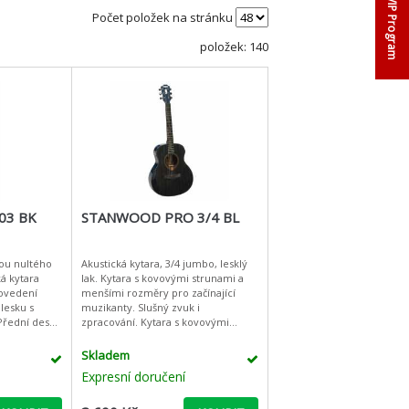
VIP Program
Počet položek na stránku
položek: 140
03 BK
STANWOOD PRO 3/4 BL
kou nultého
Akustická kytara, 3/4 jumbo, lesklý
á kytara
lak. Kytara s kovovými strunami a
ovedení
menšími rozměry pro začínající
lesku s
muzikanty. Slušný zvuk i
Přední deska
zpracování. Kytara s kovovými
a a luby
strunami a menšími rozměry pro
robeny z
začínající muzikanty. Sluš
Skladem
Expresní doručení