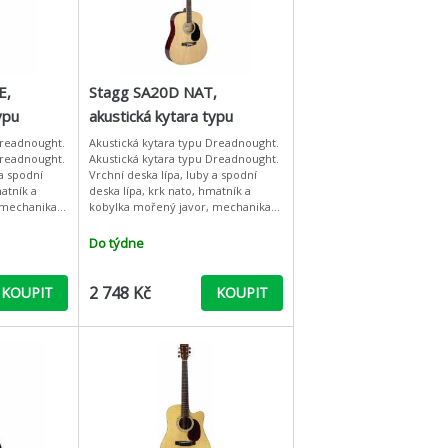
E,
Stagg SA20D NAT,
ypu
akustická kytara typu
Dreadnought
Dreadnought.
Akustická kytara typu Dreadnought.
Dreadnought.
Akustická kytara typu Dreadnought.
 a spodní
Vrchní deska lípa, luby a spodní
matník a
deska lípa, krk nato, hmatník a
 mechanika
kobylka mořený javor, mechanika
arva modrá
otevřená niklovaná. Barva přírodní
lesklá.: Vrchní de
Do týdne
2 748 Kč
KOUPIT
KOUPIT