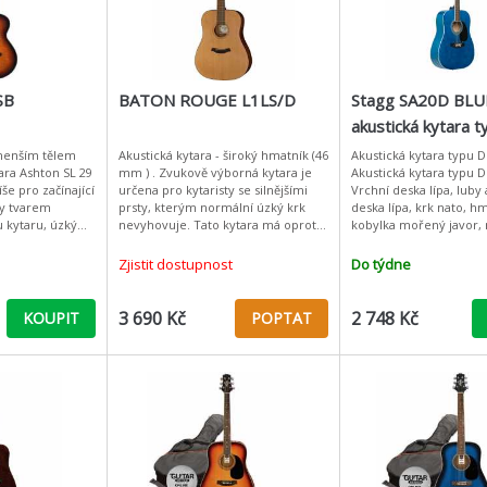
SB
BATON ROUGE L1LS/D
Stagg SA20D BLU
akustická kytara t
Dreadnought
 menším tělem
Akustická kytara - široký hmatník (46
Akustická kytara typu 
tara Ashton SL 29
mm ) . Zvukově výborná kytara je
Akustická kytara typu 
še pro začínající
určena pro kytaristy se silnějšími
Vrchní deska lípa, luby
ry tvarem
prsty, kterým normální úzký krk
deska lípa, krk nato, h
 kytaru, úzký
nevyhovuje. Tato kytara má oproti
kobylka mořený javor,
dné hraní ve
běžné šířce hmatník širší cca o 3
otevřená niklovaná. B
t
mm (nultý praž
lesklá.: Vrchní deska
Zjistit dostupnost
Do týdne
3 690 Kč
2 748 Kč
KOUPIT
POPTAT