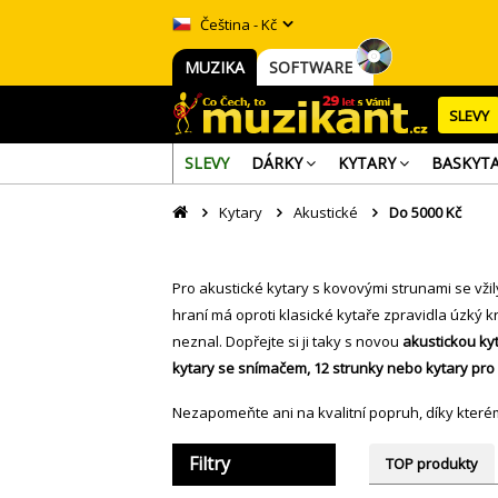
Čeština - Kč
MUZIKA
SOFTWARE
SLEVY
SLEVY
DÁRKY
KYTARY
BASKYT
Kytary
Akustické
Do 5000 Kč
Pro akustické kytary s kovovými strunami se vži
hraní má oproti klasické kytaře zpravidla úzký kr
neznal. Dopřejte si ji taky s novou
akustickou ky
kytary se snímačem, 12 strunky nebo kytary pro
Nezapomeňte ani na kvalitní
popruh
, díky kter
Filtry
TOP produkty