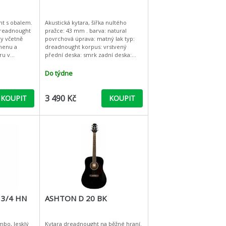
ht s obalem.
Akustická kytara, šířka nultého
dreadnought
pražce: 43 mm . barva: natural
ry včetně
povrchová úprava: matný lak typ:
menu a
dreadnought korpus: vrstvený
ru v
přední deska: smrk zadní deska:
mahagon luby: mahagon krk:
mahagon m
Do týdne
3 490 Kč
KOUPIT
KOUPIT
3/4 HN
ASHTON D 20 BK
umbo, lesklý
Kytara dreadnought na běžné hraní.