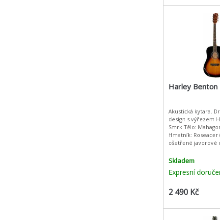
Harley Benton
Akustická kytara. 
design s výřezem Horní deska :
Smrk Tělo: Mahago
Hmatník: Roseacer 
ošetřené javorové d
krku: C Výložky hma
tečkymensura: 650
Skladem
nultého pražc
Expresní doruče
2 490 Kč