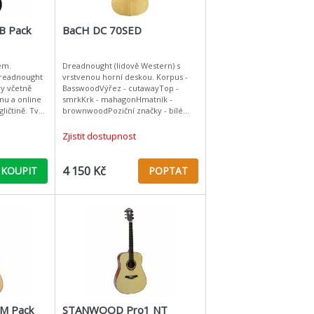
B Pack
BaCH DC 70SED
em.
Dreadnought (lidově Western) s
dreadnought
vrstvenou horní deskou. Korpus -
ry včetně
BasswoodVýřez - cutawayTop -
u a online
smrkKrk - mahagonHmatník -
tině. Tvar
brownwoodPoziční značky - bílé
tečkyKobylka - brownwoodNultý a
kobylkový pražec - kost bíláŠířka
Zjistit dostupnost
nut
4 150 Kč
KOUPIT
POPTAT
M Pack
STANWOOD Pro1 NT