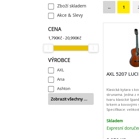
Zboží skladem
←
1
Akce & Slevy
CENA
1,790
Kč -
20,990
Kč
VÝROBCE
AXL
AXL 5207 LUC
Aria
Ashton
Klasická kytara s 
strunama. Jedna z m
Zobrazit všechny …
tvaru klasické špan
krkem a kovovými 
Specifikace: velikost: 4/4 barva:
natural vrchní deska: smrk hmatník:
tvrdý jav
Skladem
Expresní doruče