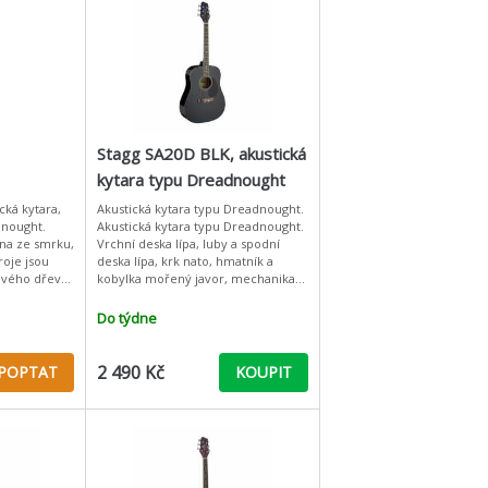
Stagg SA20D BLK, akustická
kytara typu Dreadnought
Akustická kytara typu Dreadnought.
dnought.
Akustická kytara typu Dreadnought.
ena ze smrku,
Vrchní deska lípa, luby a spodní
roje jsou
deska lípa, krk nato, hmatník a
vého dřeva,
kobylka mořený javor, mechanika
kombinace.
otevřená niklovaná. Barva černá
lesklá.: Vrchní deska
Do týdne
2 490 Kč
POPTAT
KOUPIT