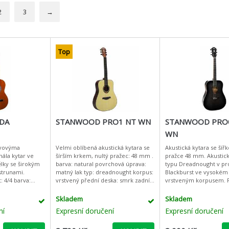
2
3
→
Top
IDA
STANWOOD PRO1 NT WN
STANWOOD PRO
WN
kovovýma
Velmi oblíbená akustická kytara se
Akustická kytara se šíř
ála kytar ve
šírším krkem, nultý pražec: 48 mm .
pražce 48 mm. Akustick
ělky se širokým
barva: natural povrchová úprava:
typu Dreadnought v pr
strunami.
matný lak typ: dreadnought korpus:
Blackburst ve vysokém 
vrstvený přední deska: smrk zadní
vrstveným korpusem. 
deska: mahagon luby: mahag
je smrková, zadní desk
stejně jako krk jsou vy
Skladem
Skladem
ní
Expresní doručení
Expresní doručení