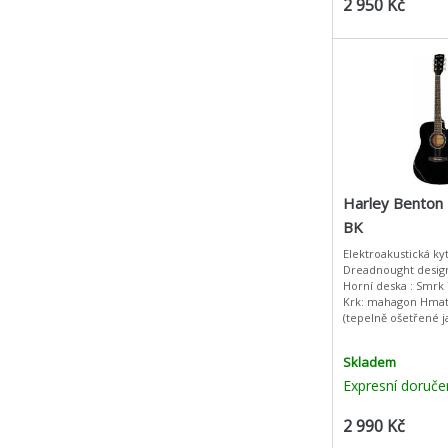
2 950 Kč
Harley Benton
BK
Elektroakustická kyt
Dreadnought desig
Horní deska : Smrk
Krk: mahagon Hmat
(tepelně ošetřené 
Profil krku: C Výlož
tečkymensura: 650 
Skladem
Expresní doruče
2 990 Kč