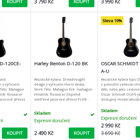
3 790 Kč
3 990 Kč
KOUPIT
KOUPIT
Sleva 19%
 D-120CE-
Harley Benton D-120 BK
OSCAR SCHMIDT
A-U
ara.
Akustická kytara. Dreadnought
Akustické kytara typu
n s výřezem
design s výřezem Horní deska :
v poloviční velikosti v
 Tělo: Mahagon
Smrk Tělo: Mahagon Krk: mahagon
děti, nebo jako cestovní
ník: Roseacer
Hmatník: Roseacer (tepelně
Oscar Schmidt OGHS j
javorové dřevo)
ošetřené javorové dřevo) Profil
dostupný model akusti
ky hmatníku:
krku: C Výložky hmatníku:
typu Dreadnought v pol
mm Šířka nultéh
tečkymensura: 650 mm Šířka
velikosti vhodný pro dě
Skladem
Skladem
nultého pražc
Expresní doručení
ní
Expresní doručení
2 990 Kč
2 490 Kč
3 690 Kč
KOUPIT
KOUPIT