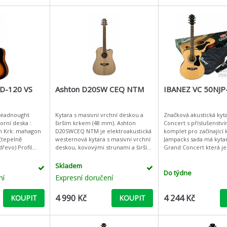
 D-120 VS
Ashton D20SW CEQ NTM
IBANEZ VC 50NJ
Dreadnought
Kytara s masivní vrchní deskou a
Značková akustická kyt
širším krkem (48 mm). Ashton
Concert s příslušenství
n Krk: mahagon
D20SWCEQ NTM je elektroakustická
komplet pro začínající k
(tepelně
westernová kytara s masivní vrchní
Jampacks sada má kytar
řevo) Profil
deskou, kovovými strunami a širším
Grand Concert která je
tníku:
hmatníkem (48 mm), který
začínající kytaristy - „V
 mm Šířka
usnadňuje přechod z klasické k
potřebujete, ab
Skladem
Do týdne
ní
Expresní doručení
4 990 Kč
4 244 Kč
KOUPIT
KOUPIT