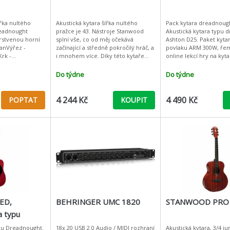
ířka nultého
Akustická kytara šířka nultého
Pack kytara dreadnoug
readnought
pražce je 43. Nástroje Stanwood
Akustická kytara typu 
vrstvenou horní
splní vše, co od měj očekává
Ashton D25. Paket kyta
začínající a středně pokročilý hráč, a
povlaku ARM 300W, ře
rk -
i mnohem více. Díky této kytaře
online lekcí hry na kyta
dostanete perfektní zvuk, kvalitu a
angličtině. Tvar těla Dreadnought
načky - bílé
krásný vzhled a přito
Vrchní smrková deska,
Do týdne
Do týdne
ownw
4 244 Kč
4 490 Kč
POPTAT
KOUPIT
ED,
BEHRINGER UMC 1820
STANWOOD PRO 
a typu
ypu Dreadnought.
18x 20 USB 2.0 Audio / MIDI rozhraní
Akustická kytara, 3/4 j