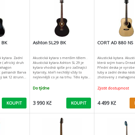
 BK
Ashton SL29 BK
CORT AD 880 NS
á kytara. Zadní
Akustická kytara s menším tělem .
Akustická kytara. Akustická kytara,
e ( africký druh
Akustická kytara Ashton SL 29 je
která svým tvaru Drea
kytara vhodná spíše pro začínající
Přední deska je vyrob
lisandr Barva
kytaristy, kteří nechtějí vždy to
luby a zadní deska nást
 strunná
nejlevnější co je na trhu. Tělo kytary
zhotoveny z mahagono
hodná pro
tvarem připomíná klasickou kytaru,
což je léty osvědčená 
úzký krk u
Krk je také vyhoto
Do týdne
Zjistit dostupnost
3 990 Kč
4 499 Kč
KOUPIT
KOUPIT