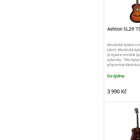
Ashton SL29 T
Akustická kytara s
(slim). Akustická ky
je kytara vhodná spí
kytaristy. Tělo kyta
připomíná klasickou
krk umožňuje poho
všech polohách. Ky
Do týdne
3 990 Kč