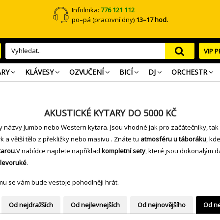
Infolinka:
776 121 112
po–pá (pracovní dny)
13–17 hod.
VIP 
ARY
KLÁVESY
OZVUČENÍ
BICÍ
DJ
ORCHESTR
AKUSTICKÉ KYTARY DO 5000 KČ
ly názvy Jumbo nebo Western kytara. Jsou vhodné jak pro začátečníky, tak p
k a větší tělo z překližky nebo masivu . Znáte tu
atmosféru u táboráku
, kd
tarou
.V nabídce najdete například
kompletní sety
, které jsou dokonalým d
 levoruké
.
ému se vám bude vestoje pohodlněji hrát.
Od nejdražších
Od nejlevnejších
Od nejnovějšího
Od ne