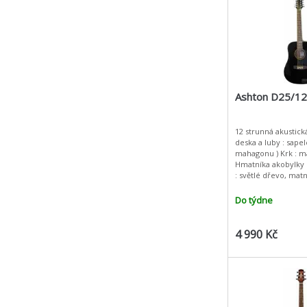
Ashton D25/12
12 strunná akustick
deska a luby : sapel
mahagonu ) Krk : mahagon
Hmatníka akobylky : pa
: světlé dřevo, matný lak 12
akustická kytara v
začínající neb
Do týdne
4 990 Kč