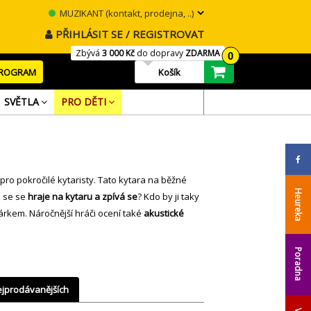
MUZIKANT (kontakt, prodejna, ..)
PŘIHLÁSIT SE / REGISTROVAT
Zbývá
3 000 Kč
do dopravy
ZDARMA
0
PROGRAM
Košík
SVĚTLA
PRO DĚTI
ro pokročilé kytaristy. Tato kytara na běžné
Heureka
e se se
hraje na kytaru a zpívá se
? Kdo by ji taky
árkem. Náročnější hráči ocení také
akustické
Poradna
jprodávanějších