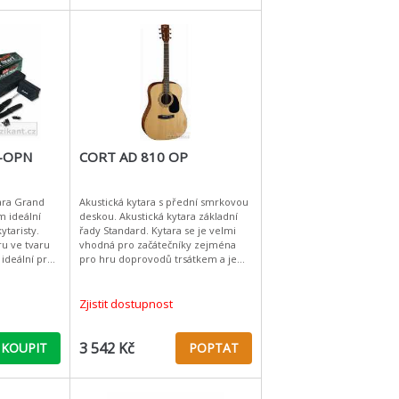
P-OPN
CORT AD 810 OP
ara Grand
Akustická kytara s přední smrkovou
m ideální
deskou. Akustická kytara základní
ytaristy.
řady Standard. Kytara se je velmi
u ve tvaru
vhodná pro začátečníky zejména
 ideální pro
pro hru doprovodů trsátkem a je
še, co
velmi snadná na údržbu. V poměru
cena/výkon je Cort AD
Zjistit dostupnost
3 542 Kč
KOUPIT
POPTAT