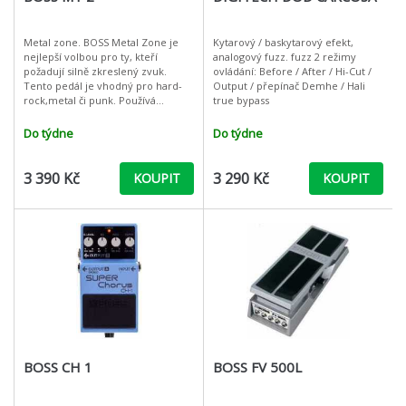
Metal zone. BOSS Metal Zone je
Kytarový / baskytarový efekt,
nejlepší volbou pro ty, kteří
analogový fuzz. fuzz 2 režimy
požadují silně zkreslený zvuk.
ovládání: Before / After / Hi-Cut /
Tento pedál je vhodný pro hard-
Output / přepínač Demhe / Hali
rock,metal či punk. Používá
true bypass
zapojení duálního gainu pro
hutnou elektronkovou intenzivní
Do týdne
Do týdne
di
3 390 Kč
3 290 Kč
KOUPIT
KOUPIT
BOSS CH 1
BOSS FV 500L