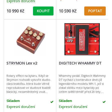
Expresní doručení
10 990 Kč
10 590 Kč
KOUPIT
POPTAT
STRYMON Lex v2
DIGITECH WHAMMY DT
Rotary effect na kytaru. Když se
Whammy pedál. Digitech Wahmmy
Strymon rozhodli vytvořit studio-
DT vychází z konstrukce dnes již
class krabičku, která bude věrně
legendárního modelu WH-1, jež si
reprodukovat ve studiové kvalitě
získal oblibu mezi kytaristy po
klasický, nezaměnitelný zvuk
celém světě téměř před 20 lety.
nejvyhledávanějších rotating
Zvuková nabídka je rošířena o
speaker - Leslie Rotary, prozk
množství efektů. R
Skladem
Skladem
Expresní doručení
Expresní doručení