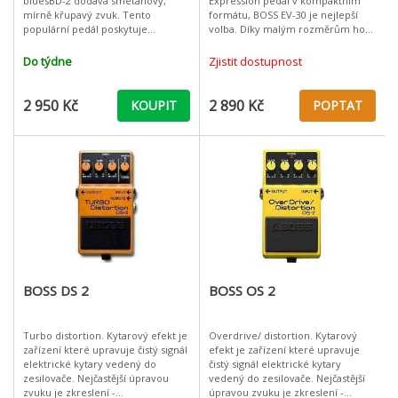
bluesBD-2 dodává smetanový,
Expression pedál v kompaktním
mírně křupavý zvuk. Tento
formátu, BOSS EV-30 je nejlepší
populární pedál poskytuje
volba. Díky malým rozměrům ho
okamžitou možnost k teplému a
perfektně napasujete i do malého
emotivnímu zkreslení jakoby 30-
pedalboardu. Tankuvzdorný
Do týdne
Zjistit dostupnost
leté lampy zesilov
hliníkový rá
2 950 Kč
2 890 Kč
KOUPIT
POPTAT
BOSS DS 2
BOSS OS 2
Turbo distortion. Kytarový efekt je
Overdrive/ distortion. Kytarový
zařízení které upravuje čistý signál
efekt je zařízení které upravuje
elektrické kytary vedený do
čistý signál elektrické kytary
zesilovače. Nejčastější úpravou
vedený do zesilovače. Nejčastější
zvuku je zkreslení -
úpravou zvuku je zkreslení -