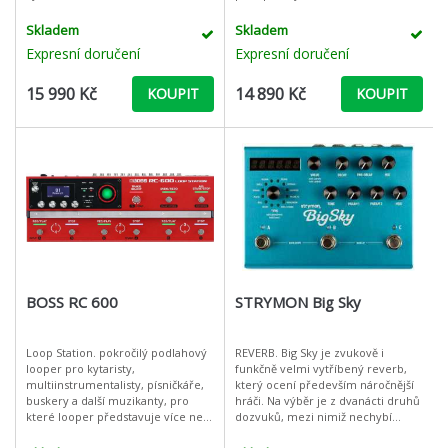
jakéhokoliv vašeho oblíbeného
Jde o kompaktní zařízení, které
pedálu nebo zesilovače. GE 300 k
můžete mít vždy po ruce
Skladem
Skladem
tomu vš
Expresní doručení
Expresní doručení
15 990 Kč
14 890 Kč
KOUPIT
KOUPIT
BOSS RC 600
STRYMON Big Sky
Loop Station. pokročilý podlahový
REVERB. Big Sky je zvukově i
looper pro kytaristy,
funkčně velmi vytříbený reverb,
multiinstrumentalisty, písničkáře,
který ocení především náročnější
buskery a další muzikanty, pro
hráči. Na výběr je z dvanácti druhů
které looper představuje více než
dozvuků, mezi nimiž nechybí
jen krabičku s pár funkcemi a
velmi realisticky zpracovaný Hall,