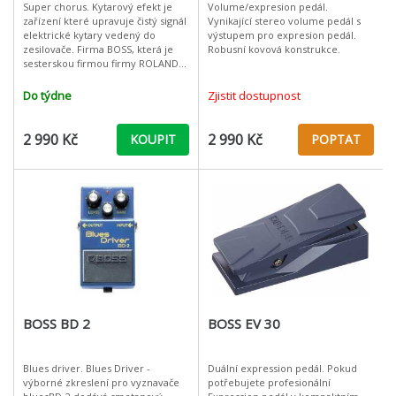
Super chorus. Kytarový efekt je
Volume/expresion pedál.
zařízení které upravuje čistý signál
Vynikající stereo volume pedál s
elektrické kytary vedený do
výstupem pro expresion pedál.
zesilovače. Firma BOSS, která je
Robusní kovová konstrukce.
sesterskou firmou firmy ROLAND
se začala výrobou těchto
kytarových "krabiček" zabývat v
Do týdne
Zjistit dostupnost
2 990 Kč
2 990 Kč
KOUPIT
POPTAT
BOSS BD 2
BOSS EV 30
Blues driver. Blues Driver -
Duální expression pedál. Pokud
výborné zkreslení pro vyznavače
potřebujete profesionální