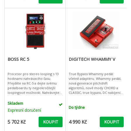
BOSS RC 5
DIGITECH WHAMMY V
Procesor pro stereo looping s 13
True Bypass Whammy pedál
hodinami nahrávacího času.
včetně adaptéru. Whammy pedál,
Přejděte na RC-5 a dejte svému
nová generace pitchshift
pedalboardu ty nejpokročilejší
algoritmů, nově mody CHORD a
loopingové možnosti. Nahrávejte
CLASSIC, true bypass, DC nabíjení ,
zvuk ve špičkové 32bitové kvalitě,
adaptér v ceně. Whammy je jeden
procházejte parametry a moni
z celosvětově nejznámějších e
Skladem
Do týdne
Expresní doručení
5 702 Kč
4 990 Kč
KOUPIT
KOUPIT