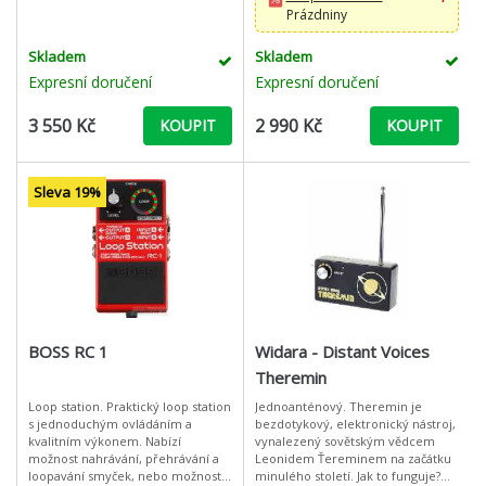
Prázdniny
Skladem
Skladem
Expresní doručení
Expresní doručení
3 550 Kč
2 990 Kč
KOUPIT
KOUPIT
Sleva 19%
BOSS RC 1
Widara - Distant Voices
Theremin
Loop station. Praktický loop station
Jednoanténový. Theremin je
s jednoduchým ovládáním a
bezdotykový, elektronický nástroj,
kvalitním výkonem. Nabízí
vynalezený sovětským vědcem
možnost nahrávání, přehrávání a
Leonidem Ťereminem na začátku
loopavání smyček, nebo možnost
minulého století. Jak to funguje?