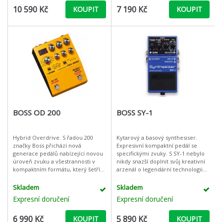
10 590 Kč
7 190 Kč
KOUPIT
KOUPIT
BOSS OD 200
BOSS SY-1
Hybrid Overdrive. S řadou 200
Kytarový a basový synthesiser.
značky Boss přichází nová
Expresivní kompaktní pedál se
generace pedálů nabízející novou
specifickými zvuky. S SY-1 nebylo
úroveň zvuku a všestrannosti v
nikdy snazší doplnit svůj kreativní
kompaktním formátu, který šetří
arzenál o legendární technologii
místo. Díky praktickým ovladačům
kytarové syntézy BOSS. Tento
a multifunkčním pedálovým
úžasně výrazný nás
Skladem
Skladem
spínačům
Expresní doručení
Expresní doručení
6 990 Kč
5 890 Kč
KOUPIT
KOUPIT