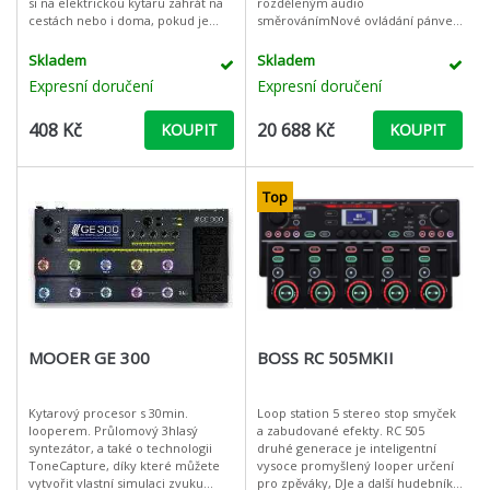
si na elektrickou kytaru zahrát na
rozděleným audio
cestách nebo i doma, pokud je
směrovánímNové ovládání pánve
třeba hrát potichu, jak cvičit pozdě
pro každý motor12 prvotřídních
v noci a jak hrát do s
reverb motorů s novými
Skladem
Skladem
algoritmyPlus významná v
Expresní doručení
Expresní doručení
408 Kč
20 688 Kč
KOUPIT
KOUPIT
Top
MOOER GE 300
BOSS RC 505MKII
Kytarový procesor s 30min.
Loop station 5 stereo stop smyček
looperem. Průlomový 3hlasý
a zabudované efekty. RC 505
syntezátor, a také o technologii
druhé generace je inteligentní
ToneCapture, díky které můžete
vysoce promyšlený looper určení
vytvořit vlastní simulaci zvuku
pro zpěváky, DJe a další hudebníky.