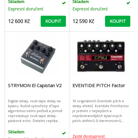
případným automatickým
Room, Plate nebo pružinový
Skladem
Skladem
bubeníkem.
Expresní doručení
Expresní doručení
12 600 Kč
12 590 Kč
KOUPIT
KOUPIT
STRYMON El Capistan V2
EVENTIDE PITCH Factor
Digital delay, zvuk tape delay na
10 originálních Eventide pitch a
kytaru. Ručně vytvořený dTape
delay efektů. Eventide PitchFactor
algoritmus velmi pečlivě a jemně
je jedním z nejlepších a
reprodukuje zvuk tape delay -
nejvšestrannějších kytarových
páskové echo. Detailní replika
pitch-shifterů či harmonizérů,
skutečného páskového echa3
které můžete v současnosti najít na
různé ozvěny pásky: Pevné, vícen
trhu. Tento stompbox Vám nabíd
Skladem
Zjistit dostupnost