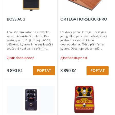
BOSS AC 3
ORTEGA HORSEKICKPRO
Acoustic simulator na elektickou
Efektový pedál. Ortega Horsekick
kytaru. Acoustic Simulator. Dva
je digitální, perkusivní efekt, který
výstupy umožňují připojit AC-3 k
je vhodný k rytmickému
běžnému kytarovému zesilovači a
doprovodu například při hře na
současně k zařízení s přimím
kytaru. Obsahuje pět samplů
vstupem, jako je koncový aparát čí
perkusivních zvuků – tamburínu,
recordér atd. Nejpokročil
cabasu, cowbell, basový buben,
Zjistit dostupnost
Zjistit dostupnost
baso
3 890 Kč
3 890 Kč
POPTAT
POPTAT