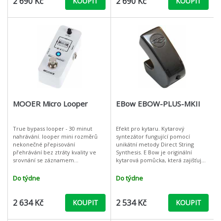
2 690 Kč
2 690 Kč
KOUPIT
KOUPIT
MOOER Micro Looper
EBow EBOW-PLUS-MKII
True bypass looper - 30 minut
Efekt pro kytaru. Kytarový
nahrávání. looper mini rozměrů
syntezátor fungující pomocí
nekonečné přepisování
unikátní metody Direct String
přehrávání bez ztráty kvality ve
Synthesis. E Bow je originální
srovnání se záznamem
kytarová pomůcka, která zajišťuje
nastavitelná hlasitost playbacku
nekonečný sustain kytarových
skrze Level ovladač veškeré
strun. E Bow stačí jednoduše
Do týdne
Do týdne
nahrává
zapnout pomo
2 634 Kč
2 534 Kč
KOUPIT
KOUPIT