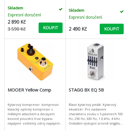
posunu o krok vpřed, respektive
Ruka se pohybuje kolem antény.
zpět. Kromě toho disponuje 24
Anténa zde není ve své typické f
Skladem
Skladem
znakov
Expresní doručení
Expresní doručení
2 890 Kč
KOUPIT
3 590 Kč
2 490 Kč
KOUPIT
MOOER Yellow Comp
STAGG BX EQ 5B
Kytarový kompresor. kompresor
Blaxx kytarový pedál. Kytarový
klasický optický kompresor s
ekvalizér. Pro nastavení
měkkým attackem a decayem
charakteru zvuku v 5 pásmech:100
kovové pouzdro true bypass
Hz, 250 Hz, 630 Hz, 1.6 kHz, 4 kHz.
napájení: volitelný zdroj napájení
Ovládání výstupní úrovně singálu.
9V DC rozměry: 93,5 x 42 x 52 mm
Odolné kovové tělo. True bypass.