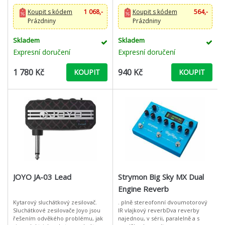
hmotnost: 160 g
Napájení 9V DC. Všechny efek
Koupit s kódem
1 068,-
Koupit s kódem
564,-
Prázdniny
Prázdniny
Skladem
Skladem
Expresní doručení
Expresní doručení
1 780 Kč
940 Kč
KOUPIT
KOUPIT
JOYO JA-03 Lead
Strymon Big Sky MX Dual
Engine Reverb
Kytarový sluchátkový zesilovač.
. plně stereofonní dvoumotorový
Sluchátkové zesilovače Joyo jsou
IR vlajkový reverbDva reverby
řešením odvěkého problému, jak
najednou, v sérii, paralelně a s