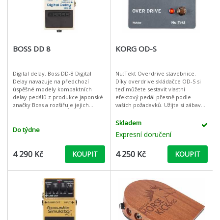
BOSS DD 8
KORG OD-S
Digital delay. Boss DD-8 Digital
Nu:Tekt Overdrive stavebnice.
Delay navazuje na předchozí
Díky overdrive skládačce OD-S si
úspěšné modely kompaktních
teď můžete sestavit vlastní
delay pedálů z produkce japonské
efektový pedál přesně podle
značky Boss a rozšiřuje jejich
vašich požadavků. Užijte si zábavu
nabídku o nové funkce. Bez
DIY tím, že si snadno a podle
pochyb se tak jedná o dosud
vlastního vkusu sestavíte svůj vlast
Skladem
nejnašlapa
Do týdne
Expresní doručení
4 290 Kč
4 250 Kč
KOUPIT
KOUPIT