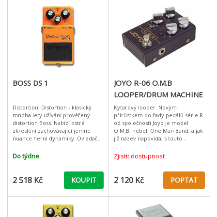
BOSS DS 1
JOYO R-06 O.M.B
LOOPER/DRUM MACHINE
Distortion. Distortion - klasický
Kytarový looper. Novým
mnoha lety užívání prověřený
přírůstkem do řady pedálů série R
distortion Boss. Nabízí ostré
od společnosti Joyo je model
zkreslení zachovávající jemné
O.M.B, neboli One Man Band, a jak
nuance herní dynamiky. Ovladač
již název napovídá, s touto
Tone umožní snadné nastavení
krabičkou můžete snadno
požadovaného zvuku. * Distortion
proměnit svá sólová vystoupení v
Do týdne
Zjistit dostupnost
- z
jednomužnou kap
2 518 Kč
2 120 Kč
KOUPIT
POPTAT