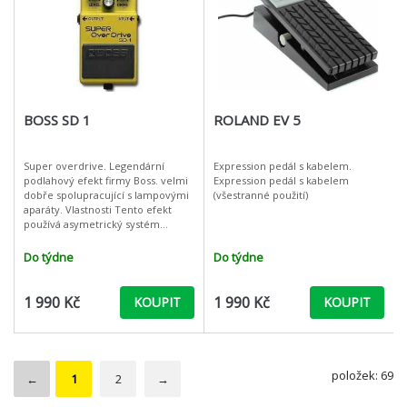
BOSS SD 1
ROLAND EV 5
Super overdrive. Legendární
Expression pedál s kabelem.
podlahový efekt firmy Boss. velmi
Expression pedál s kabelem
dobře spolupracující s lampovými
(všestranné použití)
aparáty. Vlastnosti Tento efekt
používá asymetrický systém
obvodů BOSS Overdrive s cílem
produkovat hladké oerdrive zkresl
Do týdne
Do týdne
1 990 Kč
1 990 Kč
KOUPIT
KOUPIT
položek: 69
←
1
2
→