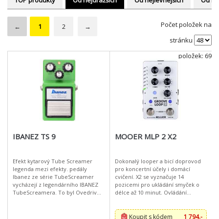
TOP produkty
Od nejdražších
Od nejlevnejších
Od ne
Počet položek na
←
1
2
→
stránku
položek: 69
IBANEZ TS 9
MOOER MLP 2 X2
Efekt kytarový Tube Screamer
Dokonalý looper a bicí doprovod
legenda mezi efekty. pedály
pro koncertní účely i domácí
Ibanez ze série TubeScreamer
cvičení. X2 se vyznačuje 14
vycházejí z legendárního IBANEZ
pozicemi pro ukládání smyček o
TubeScreamera. To byl Ovedrive
délce až 10 minut. Ovládání
pedálu, který se stal legendou a
looperu se neliší od obvyklého
inspirací pro mnoho dalších efektů
provedení, je velmi flexibilní a
mno
umožňuje
Koupit s kódem
1 794,-