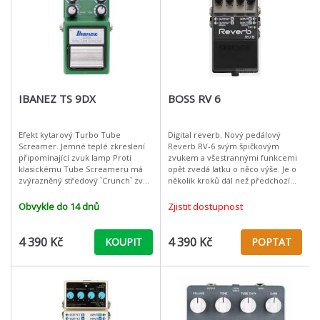
IBANEZ TS 9DX
BOSS RV 6
Efekt kytarový Turbo Tube
Digital reverb. Nový pedálový
Screamer. Jemné teplé zkreslení
Reverb RV-6 svým špičkovým
připomínající zvuk lamp Proti
zvukem a všestrannými funkcemi
klasickému Tube Screameru má
opět zvedá laťku o něco výše. Je o
zvýrazněný středový `Crunch` zvuk
několik kroků dál než předchozí
Reedice pedálu s pozdější
generace efektů Reverb. Obsahuje
variantou designu Obsahuje
to nejlepší z nových technolo
Obvykle do 14 dnů
Zjistit dostupnost
originál
4 390 Kč
4 390 Kč
KOUPIT
POPTAT