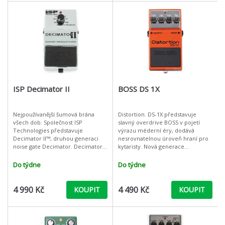
ISP Decimator II
BOSS DS 1X
Nejpoužívanější šumová brána
Distortion. DS-1X představuje
všech dob. Společnost ISP
slavný overdrive BOSS v pojetí
Technologies představuje
výrazu méderní éry, dodává
Decimator II™, druhou generaci
nesrovnatelnou úroveň hraní pro
noise gate Decimator. Decimator II
kytaristy. Nová generace
zahrnuje vylepšený výkon a
stompboxů kombinuje více než 35
inovace, které jsou tak jedinečné,
let inovací designu pedálů s
Do týdne
Do týdne
že jso
nejpokrokověj
4 990 Kč
4 490 Kč
KOUPIT
KOUPIT