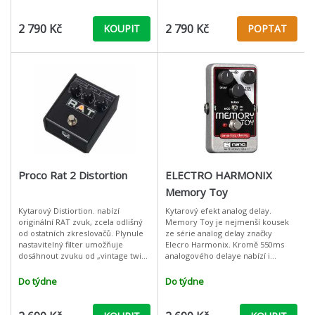
frekve
2 790 Kč
2 790 Kč
KOUPIT
POPTAT
Proco Rat 2 Distortion
ELECTRO HARMONIX
Memory Toy
Kytarový Distiortion. nabízí
Kytarový efekt analog delay.
originální RAT zvuk, zcela odlišný
Memory Toy je nejmenší kousek
od ostatních zkreslovačů. Plynule
ze série analog delay značky
nastavitelný filter umožňuje
Elecro Harmonix. Kromě 550ms
dosáhnout zvuku od „vintage twin“
analogového delaye nabízí i
až po silný „kostilámající“ ale při
modulaci, která dodá vašemu tónu
zlehka rozladěný, chorusový
Do týdne
Do týdne
charakter. Mem