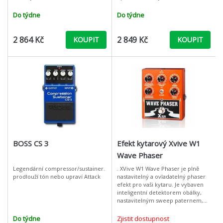
distortion/overdrive. Firma BOSS,
distortion/overdrive. Firma BOSS,
která je sesterskou firmou firm
která je sesterskou firmou
Do týdne
Do týdne
2 864 Kč
2 849 Kč
KOUPIT
KOUPIT
BOSS CS 3
Efekt kytarový Xvive W1
Wave Phaser
Legendární compressor/sustainer.
. XVive W1 Wave Phaser je plně
prodlouží tón nebo upraví Attack
nastavitelný a ovladatelný phaser
efekt pro vaši kytaru. Je vybaven
inteligentní detektorem obálky,
nastavitelným sweep paternem,
ovládáním zpětné vazby,
ovládáním LFO (interní nízko
Do týdne
Zjistit dostupnost