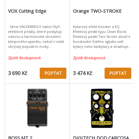
VOX Cutting Edge
Orange TWO-STROKE
. Série VALVENERGY nabízí čtyři
Kytarový efekt booster a EQ.
efektové pedály, které poskytují
Efektový pedál typu Clean Boost.
odezvu a harmonické zkreslení
Efektový pedál Two Stroke slouží k
lampového aparátu, neboť v sobě
boostování čistého signálu vaší
ukrývají populární zvuky
kytary nebo baskytary a dosahuje
aparátů.Vox se, vedle toho, že
pozoruhodné zvukové výsledky
vyvíjí tradiční lampové aparáty s
hlavně s použitím lampových a
Zjistit dostupnost
Zjistit dostupnost
kon
3 690 Kč
3 474 Kč
POPTAT
POPTAT
BOSS MT 2
DIGITECH DOD CARCOSA