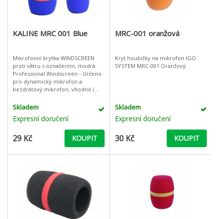
KALINE MRC 001 Blue
MRC-001 oranžová
Mikrofonní krytka WINDSCREEN
Kryt houbičky na mikrofon IGO
proti větru s označením, modrá.
SYSTEM MRC-001 Oranžový.
Professional Windscreen - Určeno
pro dynamický mikrofon a
bezdrátový mikrofon, vhodné i
pro mikrofony jiných průměrů na
trhu (závisí na modelu mikrofonu).
Skladem
Skladem
Perf
Expresní doručení
Expresní doručení
29 Kč
30 Kč
KOUPIT
KOUPIT