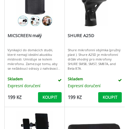
MICSCREEN malý
SHURE A25D
Vynikající do domácích studií,
Shure mikrofonní objímka (pružný
které nemají ideální akustiku
plast ). Shure A25D je mikrofonní
místnosti. Umisťuje se kolem
držák vhodný pro mikrofony
mikrofonu. Zamezuje tomu, aby
SHURE SM58, SM57, SM87A, and
se nežádoucí odrazy z nahrávací
Beta 87A.
místnosti dostávaly zpět do
mikrofonu. Vynikající možnosti
Skladem
Skladem
uchycení
Expresní doručení
Expresní doručení
199 Kč
199 Kč
KOUPIT
KOUPIT