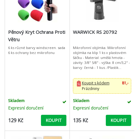
Pěnový Kryt Ochrana Proti
WARWICK RS 20792
Větru
6 ks různé barvy windscreen. sada
Mikrofonní objímka. Mikrofonní
6 ks ochrany bez mikrofonu
objímka na klip 1 ks v plastovém
šáčku - Material: umělá hmota -
závity: 3/8" 5/8" - výška: 8 cm/3,2" -
barvy: černá - 1 kus. /Plastik
Mikrofonní objímka na klip 1 ks v
plastovém
Koupit s kódem
81,-
Prázdniny
Skladem
Skladem
Expresní doručení
Expresní doručení
129 Kč
135 Kč
KOUPIT
KOUPIT