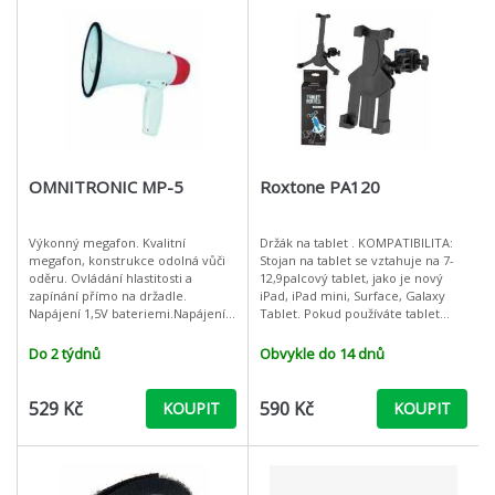
OMNITRONIC MP-5
Roxtone PA120
Výkonný megafon. Kvalitní
Držák na tablet . KOMPATIBILITA:
megafon, konstrukce odolná vůči
Stojan na tablet se vztahuje na 7-
oděru. Ovládání hlastitosti a
12,9palcový tablet, jako je nový
zapínání přímo na držadle.
iPad, iPad mini, Surface, Galaxy
Napájení 1,5V bateriemi.Napájení:
Tablet. Pokud používáte tablet
6 V / 4 x 1.5 V baterie typ C Výkon:
větší než 12” a zjistíte, že není
5 W RMS Průměr horny: 135 mm
stabilní při pou
Do 2 týdnů
Obvykle do 14 dnů
Do
529 Kč
590 Kč
KOUPIT
KOUPIT