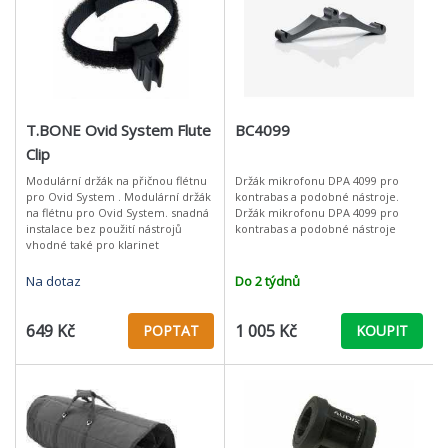
T.BONE Ovid System Flute
BC4099
Clip
Modulární držák na přičnou flétnu
Držák mikrofonu DPA 4099 pro
pro Ovid System . Modulární držák
kontrabas a podobné nástroje.
na flétnu pro Ovid System. snadná
Držák mikrofonu DPA 4099 pro
instalace bez použití nástrojů
kontrabas a podobné nástroje
vhodné také pro klarinet
Na dotaz
Do 2 týdnů
649 Kč
1 005 Kč
POPTAT
KOUPIT