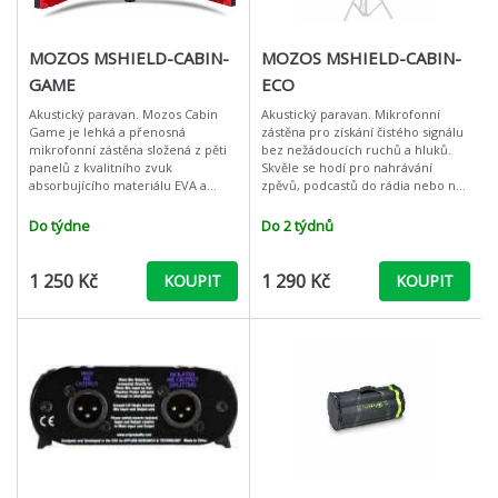
MOZOS MSHIELD-CABIN-
MOZOS MSHIELD-CABIN-
GAME
ECO
Akustický paravan. Mozos Cabin
Akustický paravan. Mikrofonní
Game je lehká a přenosná
zástěna pro získání čistého signálu
mikrofonní zástěna složená z pěti
bez nežádoucích ruchů a hluků.
panelů z kvalitního zvuk
Skvěle se hodí pro nahrávání
absorbujícího materiálu EVA a
zpěvů, podcastů do rádia nebo na
skládací plastové konstrukce.
Youtube, což zajisté ocení mladí a
Skvěle se hodí pro nahrávání
nadějní vlogeři. Vnitřn
Do týdne
Do 2 týdnů
zpěvů, podcas
1 250 Kč
1 290 Kč
KOUPIT
KOUPIT