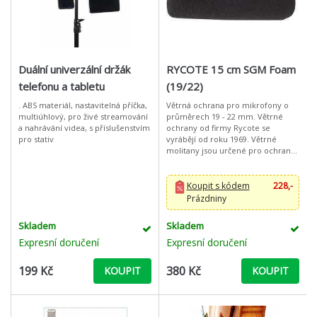
Duální univerzální držák
RYCOTE 15 cm SGM Foam
telefonu a tabletu
(19/22)
. ABS materiál, nastavitelná příčka,
Větrná ochrana pro mikrofony o
multiúhlový, pro živé streamování
průměrech 19 - 22 mm. Větrné
a nahrávání videa, s příslušenstvím
ochrany od firmy Rycote se
pro stativ
vyrábějí od roku 1969. Větrné
molitany jsou určené pro ochranu
mikrofonu proti slabému větru a
hluku. Poskytuje vynikající
odolnost p
Koupit s kódem
228,-
Prázdniny
Skladem
Skladem
Expresní doručení
Expresní doručení
199 Kč
380 Kč
KOUPIT
KOUPIT