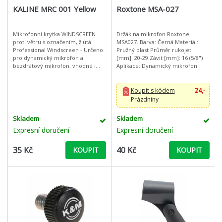
KALINE MRC 001 Yellow
Roxtone MSA-027
Mikrofonní krytka WINDSCREEN
Držák na mikrofon Roxtone
proti větru s označením, žlutá.
MSA027. Barva: Černá Materiál:
Professional Windscreen - Určeno
Pružný plast Průměr rukojeti
pro dynamický mikrofon a
[mm]: 20-29 Závit [mm]: 16 (5/8")
bezdrátový mikrofon, vhodné i
Aplikace: Dynamický mikrofon
pro mikrofony jiných průměrů na
trhu (závisí na modelu mikrofonu).
Perf
Koupit s kódem
24,-
Prázdniny
Skladem
Skladem
Expresní doručení
Expresní doručení
35 Kč
40 Kč
KOUPIT
KOUPIT