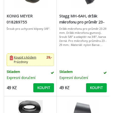
KONIG MEYER
Stagg MH-6AH, držák
018289755
mikrofonu pro průměr 23-
29 mm
Šroub pro uchycení klipsny 3/8".
Držák mikrofonu pro průměr 23-29
mm. Držák mikrofonu gumový,
šroub 5/8" a adaptér na 3/8", barva
černá. Pro mikrofony průměru 23 -
29 mm.: Materiál: nylon Barva:
černá
Koupit s kódem
29,-
Prázdniny
Skladem
Skladem
Expresní doručení
Expresní doručení
49 Kč
49 Kč
KOUPIT
KOUPIT