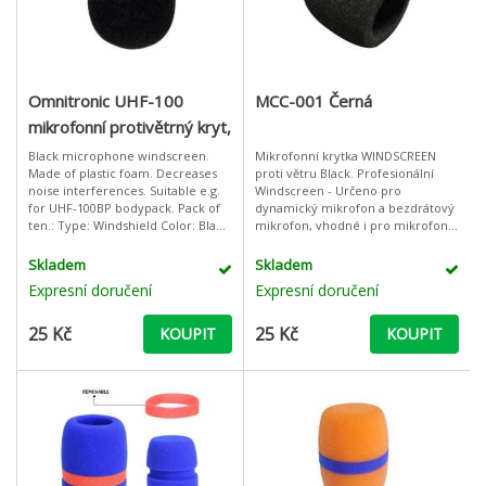
Omnitronic UHF-100
MCC-001 Černá
mikrofonní protivětrný kryt,
černý
Black microphone windscreen.
Mikrofonní krytka WINDSCREEN
Made of plastic foam. Decreases
proti větru Black. Profesionální
noise interferences. Suitable e.g.
Windscreen - Určeno pro
for UHF-100BP bodypack. Pack of
dynamický mikrofon a bezdrátový
ten.: Type: Windshield Color: Black
mikrofon, vhodné i pro mikrofony
Weight: 0,0022 kg
jiných průměrů na trhu (závisí na
modelu mikrofonu).Perfektní filtr -
Skladem
Skladem
Expresní doručení
Expresní doručení
25 Kč
25 Kč
KOUPIT
KOUPIT