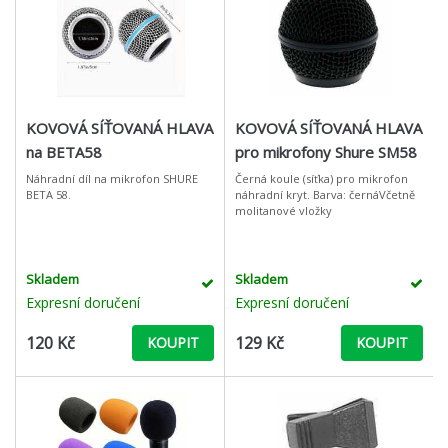
KOVOVÁ SÍŤOVANÁ HLAVA
KOVOVÁ SÍŤOVANÁ HLAVA
na BETA58
pro mikrofony Shure SM58
a Beta58
Náhradní díl na mikrofon SHURE
Černá koule (síťka) pro mikrofon
BETA 58.
náhradní kryt. Barva: černáVčetně
molitanové vložky
Skladem
Skladem
Expresní doručení
Expresní doručení
120 Kč
129 Kč
KOUPIT
KOUPIT