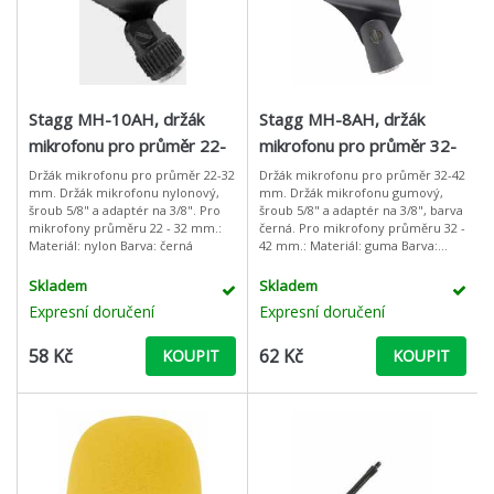
Stagg MH-10AH, držák
Stagg MH-8AH, držák
mikrofonu pro průměr 22-
mikrofonu pro průměr 32-
32 mm
42 mm
Držák mikrofonu pro průměr 22-32
Držák mikrofonu pro průměr 32-42
mm. Držák mikrofonu nylonový,
mm. Držák mikrofonu gumový,
šroub 5/8" a adaptér na 3/8". Pro
šroub 5/8" a adaptér na 3/8", barva
mikrofony průměru 22 - 32 mm.:
černá. Pro mikrofony průměru 32 -
Materiál: nylon Barva: černá
42 mm.: Materiál: guma Barva:
černá
Skladem
Skladem
Expresní doručení
Expresní doručení
58 Kč
62 Kč
KOUPIT
KOUPIT