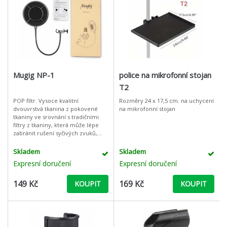
Mugig NP-1
police na mikrofonní stojan
T2
POP filtr. Vysoce kvalitní
Rozměry 24 x 17,5 cm. na uchycení
dvouvrstvá tkanina z pokovené
na mikrofonní stojan
tkaniny ve srovnání s tradičními
filtry z tkaniny, která může lépe
zabránit rušení syčivých zvuků,
plosivních zvuků a nadměrných
zvuků dechu. Armovací rameno s
Skladem
Skladem
vys
Expresní doručení
Expresní doručení
149 Kč
169 Kč
KOUPIT
KOUPIT