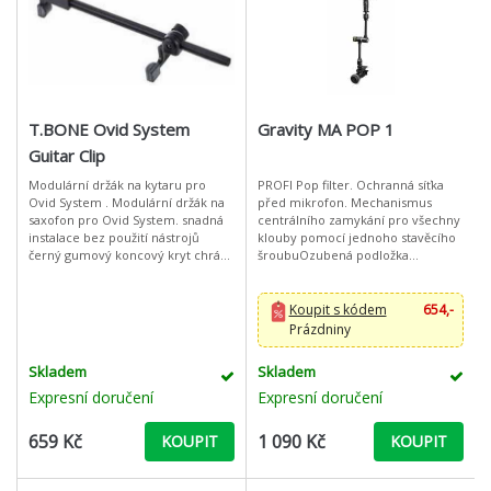
T.BONE Ovid System
Gravity MA POP 1
Guitar Clip
Modulární držák na kytaru pro
PROFI Pop filter. Ochranná síťka
Ovid System . Modulární držák na
před mikrofon. Mechanismus
saxofon pro Ovid System. snadná
centrálního zamykání pro všechny
instalace bez použití nástrojů
klouby pomocí jednoho stavěcího
černý gumový koncový kryt chrání
šroubuOzubená podložka
přístroj před poškozením
středového kloubu z nerezové
zajišťovací šroub m
oceliPevná spona se širokým
rozsahem upnutí
Koupit s kódem
654,-
Prázdniny
Skladem
Skladem
Expresní doručení
Expresní doručení
659 Kč
1 090 Kč
KOUPIT
KOUPIT