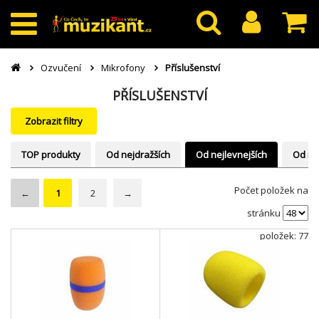
Ozvučení
Mikrofony
Příslušenství
PŘÍSLUŠENSTVÍ
Zobrazit filtry
TOP produkty
Od nejdražších
Od nejlevnejších
Od ne
Počet položek na
←
1
2
→
stránku
položek: 77