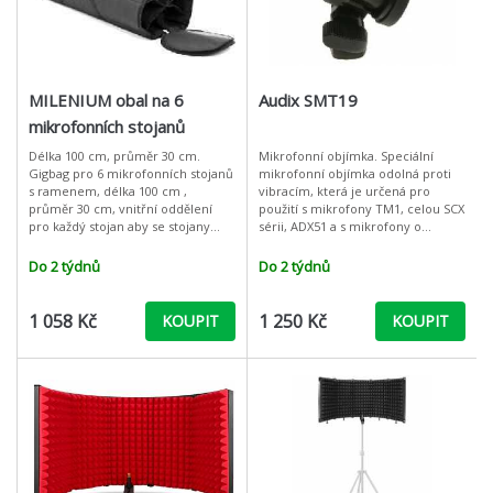
MILENIUM obal na 6
Audix SMT19
mikrofonních stojanů
Délka 100 cm, průměr 30 cm.
Mikrofonní objímka. Speciální
Gigbag pro 6 mikrofonních stojanů
mikrofonní objímka odolná proti
s ramenem, délka 100 cm ,
vibracím, která je určená pro
průměr 30 cm, vnitřní oddělení
použití s mikrofony TM1, celou SCX
pro každý stojan aby se stojany
sérii, ADX51 a s mikrofony o
nepoškrábaly ani jinak poškodily.
průměru 19 mm. Utahovacím
Obal má pouze ucha na nošení,
šroubem lze nastavit objímku do
Do 2 týdnů
Do 2 týdnů
lze d
správn
1 058 Kč
1 250 Kč
KOUPIT
KOUPIT