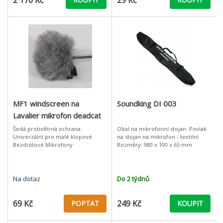
2 170 Kč
29 Kč
MF1 windscreen na
Soundking DI 003
Lavalier mikrofon deadcat
Šedá protivětrná ochrana .
Obal na mikrofonní stojan. Povlak
Univerzální pro malé klopové
na stojan na mikrofon - textilní
Bezdrátové Mikrofony
Rozměry: 980 x 100 x 65 mm
Na dotaz
Do 2 týdnů
69 Kč
249 Kč
POPTAT
KOUPIT