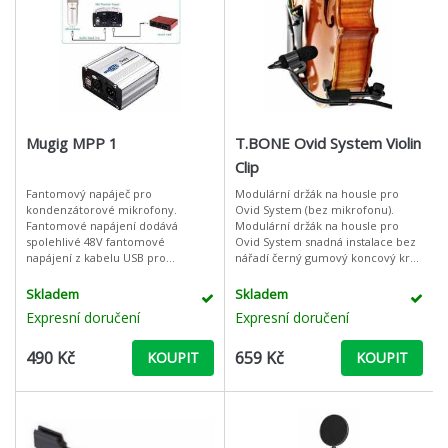
Mugig MPP 1
T.BONE Ovid System Violin
Clip
Fantomový napáječ pro
Modulární držák na housle pro
kondenzátorové mikrofony.
Ovid System (bez mikrofonu).
Fantomové napájení dodává
Modulární držák na housle pro
spolehlivé 48V fantomové
Ovid System snadná instalace bez
napájení z kabelu USB pro
nářadí černý gumový koncový kryt
kondenzátorové mikrofony a
chrání přístroj před poškozením
přenáší zvukový signál do zvukové
stavěcí šroub
Skladem
Skladem
karty v přesné, plné a přirozené k
Expresní doručení
Expresní doručení
490 Kč
659 Kč
KOUPIT
KOUPIT