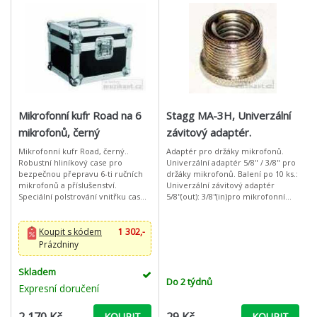
Mikrofonní kufr Road na 6
Stagg MA-3H, Univerzální
mikrofonů, černý
závitový adaptér.
Mikrofonní kufr Road, černý..
Adaptér pro držáky mikrofonů.
Robustní hliníkový case pro
Univerzální adaptér 5/8" / 3/8" pro
bezpečnou přepravu 6-ti ručních
držáky mikrofonů. Balení po 10 ks.:
mikrofonů a příslušenství.
Univerzální závitový adaptér
Speciální polstrování vnitřku case,
5/8''(out): 3/8''(in)pro mikrofonní
ochranné kulaté rohy, motýlkový
svorku (10 ks)
zámek, opraktické madlo pro
snadné
Koupit s kódem
1 302,-
Prázdniny
Skladem
Do 2 týdnů
Expresní doručení
KOUPIT
KOUPIT