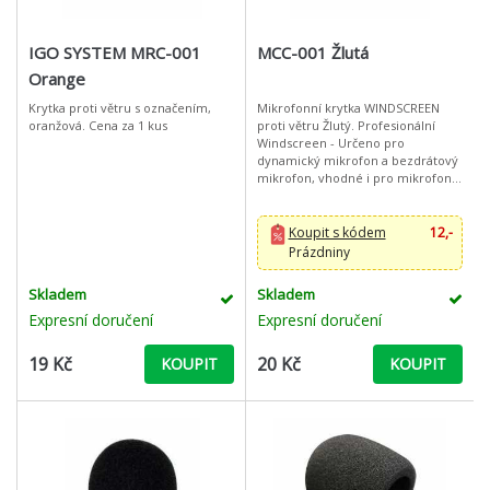
IGO SYSTEM MRC-001
MCC-001 Žlutá
Orange
Krytka proti větru s označením,
Mikrofonní krytka WINDSCREEN
oranžová. Cena za 1 kus
proti větru Žlutý. Profesionální
Windscreen - Určeno pro
dynamický mikrofon a bezdrátový
mikrofon, vhodné i pro mikrofony
jiných průměrů na trhu (závisí na
modelu mikrofonu).Perfektní filtr -
Koupit s kódem
12,-
Prázdniny
Skladem
Skladem
Expresní doručení
Expresní doručení
19 Kč
20 Kč
KOUPIT
KOUPIT