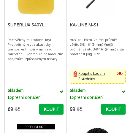
SUPERLUX S40YL
KA-LINE M-S1
Protivětrný mikrofonní kryt.
Husí krk 15cm. vnitřní průměr
Protivětrný kryt z akusticky
závitu 3/8-16" (9 mm) Vnější
transparentní pěny na hlavu
průměr závitu 3/8-16" (9 mm) čistá
mikrofonu. Zabraňuje nežádoucím
hmotnost [kg] 0,095
projevům, způsobeným nárazy
vzduchu na membránu mikrofonu
při zpěvu, mluveném slově, nebo
ve větrných
Koupit s kódem
59,-
Prázdniny
Skladem
Skladem
Expresní doručení
Expresní doručení
69 Kč
99 Kč
KOUPIT
KOUPIT