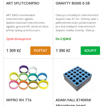
ART SPLITCOMPRO
GRAVITY BGMS 6 SB
ART Dělič a kombinátor
Obal pro 6 krátkých mikrofonních
mikrofonního signálu.
stojanů max 67 cm. Odolný obal s
Splitter/slučovač mikrofonního
pětimilimetrovým polstrováním
signálu, ground lift, obrácení fáze,
pro šest krátkých mikrofonních
přímý výstup průchozí pro
stojanů značky Gravity. Obal je
phantomové napájení, druhý
vyroben z 600D nylonu, který je
výstup oddělený transformátorem
voděodolný a snadno se čistí
Zjistit dostupnost
Do 2 týdnů
1 309 Kč
1 390 Kč
POPTAT
KOUPIT
MIPRO RH 77a
ADAM HALL 87406MI
Microphone Insert