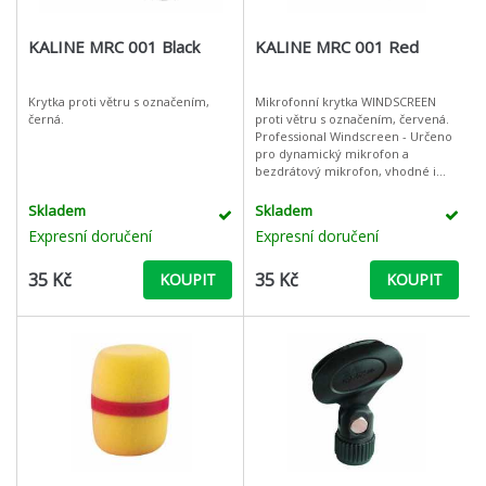
KALINE MRC 001 Black
KALINE MRC 001 Red
Krytka proti větru s označením,
Mikrofonní krytka WINDSCREEN
černá.
proti větru s označením, červená.
Professional Windscreen - Určeno
pro dynamický mikrofon a
bezdrátový mikrofon, vhodné i
pro mikrofony jiných průměrů na
trhu (závisí na modelu mikrofonu).
Skladem
Skladem
Pe
Expresní doručení
Expresní doručení
35 Kč
35 Kč
KOUPIT
KOUPIT