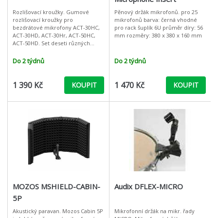
Rozlišovací kroužky. Gumové
Pěnový držák mikrofonů. pro 25
rozlišovací kroužky pro
mikrofonů barva: černá vhodné
bezdrátové mikrofony ACT-30HC,
pro rack šuplík 6U průměr díry: 56
ACT-30HD, ACT-30Hr, ACT-50HC,
mm rozměry: 380 x 380 x 160 mm
ACT-50HD. Set deseti různých
barev.
Do 2 týdnů
Do 2 týdnů
1 390 Kč
1 470 Kč
KOUPIT
KOUPIT
MOZOS MSHIELD-CABIN-
Audix DFLEX-MICRO
5P
Akustický paravan. Mozos Cabin 5P
Mikrofonní držák na mikr. řady