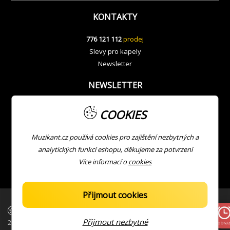
KONTAKTY
776 121 112
prodej
Slevy pro kapely
Newsletter
NEWSLETTER
COOKIES
Muzikant.cz používá cookies pro zajištění nezbytných a
analytických funkcí eshopu, děkujeme za potvrzení
Více informací o
cookies
Přijmout cookies
| Copyright © Muzikant
Developed with ❤ by
JV
Přijmout nezbytné
2026
Zobraz