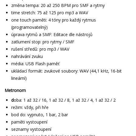
změna tempa: 20 až 250 BPM pro SMF a rytmy
time stretch: 75 až 125 pro mp3 a WAV
one touch paměti: 4 tóny pro každý rytmus
(programovatelný)
úprava rytmů a SMF: Editace dle nástrojů
zatlumení stop: pro rytmy / SMF
rušení středů: pro mp3 / WAV
nahrávání zvuku
média: USB Flash paměť
ukládací formát: zvukové soubory: WAV (44,1 kHz, 16-bit
lineární)
Metronom
d
oba: 1 až 32 / 16, 1 až 32 / 8, 1 až 32 / 4, 1 až 32 / 2
režim: vždy, při hře
bod do: vypnuto, 1 bar, 2 bar
paměti vystoupení
seznamy vystoupení