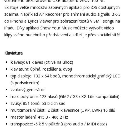
volitelného bezdrátového USB adaptéru WNA1100-RL.
Existuje velké množství zábavných aplikací pro iOS dostupných
zdarma. Například Air Recorder pro snímání audio signálu BK-3
do iPhonu a Lyrics Viewer pro zobrazení textů v SMF songu na
iPadu. Díky aplikaci Show Your Music můžete vytvořit video
klipy svého hudebního představení a sdílet je přes sociální sítě!
Klaviatura
k
lávesy: 61 kláves (citlivé na úhoz)
klaviatura: úplná, rozdělená, dvojí
typ displeje: 132 x 64 bodů, monochromatický grafický LCD
(s podsvícením)
zvukový generátor
max. polyfonie: 128 hlasů (GM2 / GS / XG Lite kompatibilní)
zvuky: 851 tónů; 53 bicích sad
multitimbrální části: 2 části klávesnice (UPP, LWR) 16 dílů
master ladění: 415,3 - 466,2 Hz
transpozice: -6 k 5 v půltónů (pro audio / MIDI data)