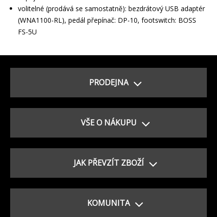
volitelné (prodává se samostatně): bezdrátový USB adaptér
(WNA1100-RL), pedál přepínač: DP-10, footswitch: BOSS
FS-5U
PRODEJNA
VŠE O NÁKUPU
JAK PŘEVZÍT ZBOŽÍ
KOMUNITA