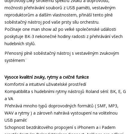
doprovody.Díky širokému spektru zvuků a doprovodů,
možnosti přehrávání souborů z USB paměti, vestavěným
reproduktorům a dalším vlastnostem, přináší tento plně
soběstačný nástroj pod vaše prsty sílu orchestru.
Počínaje one man show až po velké společenské události
poskytuje BK-3 nekonečné hodiny radosti z přehrávání všech
hudebních stylů.
Přenosný plně soběstačný nástroj s vestavěným zvukovým
systémem¨
Vysoce kvalitní zvuky, rytmy a cvičné funkce
Komfortní a intuitivní uživatelské prostředí
Kompatibilita s hudebními rytmy nástrojů Roland sérií: BK, E, G
a VA
Přehrává mnoho typů doprovodných formátů ( SMF, MP3,
WAV a rytmy ) a zároveň nahrává vystoupení na volitelnou
USB paměť
Schopnost bezdrátového propojení s iPhonem a i Padem