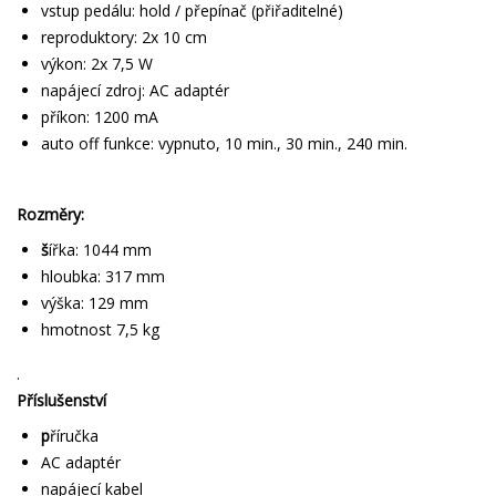
vstup pedálu: hold / přepínač (přiřaditelné)
reproduktory: 2x 10 cm
výkon: 2x 7,5 W
napájecí zdroj: AC adaptér
příkon: 1200 mA
auto off funkce: vypnuto, 10 min., 30 min., 240 min.
Rozměry:
š
ířka: 1044 mm
hloubka: 317 mm
výška: 129 mm
hmotnost 7,5 kg
.
Příslušenství
p
říručka
AC adaptér
napájecí kabel