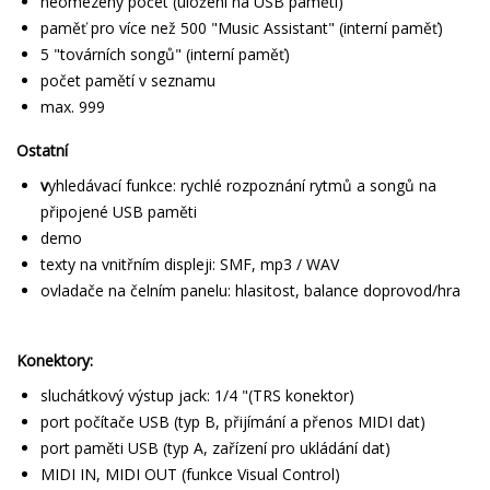
neomezený počet (uložení na USB paměti)
paměť pro více než 500 "Music Assistant" (interní paměť)
5 "továrních songů" (interní paměť)
počet pamětí v seznamu
max. 999
Ostatní
v
yhledávací funkce: rychlé rozpoznání rytmů a songů na
připojené USB paměti
demo
texty na vnitřním displeji: SMF, mp3 / WAV
ovladače na čelním panelu: hlasitost, balance doprovod/hra
Konektory:
sluchátkový výstup jack: 1/4 "(TRS konektor)
port počítače USB (typ B, přijímání a přenos MIDI dat)
port paměti USB (typ A, zařízení pro ukládání dat)
MIDI IN, MIDI OUT (funkce Visual Control)