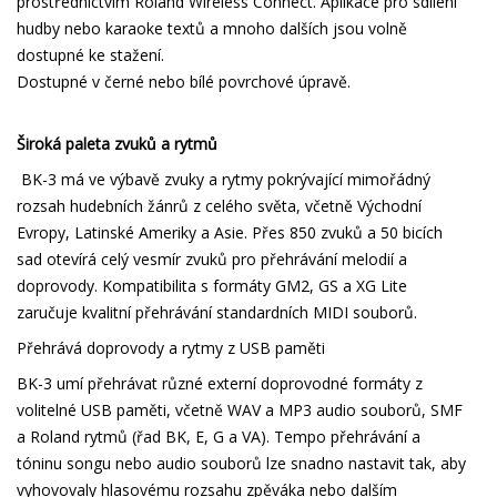
prostřednictvím Roland Wireless Connect. Aplikace pro sdílení
hudby nebo karaoke textů a mnoho dalších jsou volně
dostupné ke stažení.
Dostupné v černé nebo bílé povrchové úpravě.
Široká paleta zvuků a rytmů
BK-3 má ve výbavě zvuky a rytmy pokrývající mimořádný
rozsah hudebních žánrů z celého světa, včetně Východní
Evropy, Latinské Ameriky a Asie. Přes 850 zvuků a 50 bicích
sad otevírá celý vesmír zvuků pro přehrávání melodií a
doprovody. Kompatibilita s formáty GM2, GS a XG Lite
zaručuje kvalitní přehrávání standardních MIDI souborů.
Přehrává doprovody a rytmy z USB paměti
BK-3 umí přehrávat různé externí doprovodné formáty z
volitelné USB paměti, včetně WAV a MP3 audio souborů, SMF
a Roland rytmů (řad BK, E, G a VA). Tempo přehrávání a
tóninu songu nebo audio souborů lze snadno nastavit tak, aby
vyhovovaly hlasovému rozsahu zpěváka nebo dalším