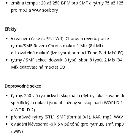
změna tempa : 20 až 250 BPM pro SMF a rytmy 75 až 125
pro mp3 a WAV soubory
Efekty
v
reálném čase (UPP, LWR): Chorus a reverb: podle
rytmu/SMF Reverb Chorus makro 1 Mfx (84 Mfx
editovatelná makra) (lze vybrat pomocí Tone Part Mfx) EQ
rytmy / SMF sekce: dozvuk: 8 typů, sbor: 8 typů, 2 Mfx (84
Mfx editovatelná makra) EQ
Doprovodné sekce
r
ytmy: 250 v 5 rytmických skupinách (Rytmy lokalizované do
specifických oblastí jsou obsaženy ve skupinách WORLD 1
a WORLD 2)
přehrávač: rytmy (STL), SMF (formát 0/1), KAR, mp3, WAV
ovládání klávesami: -6 k 5 v půltónů (pro rytmus, smf, mp3
/ wav)