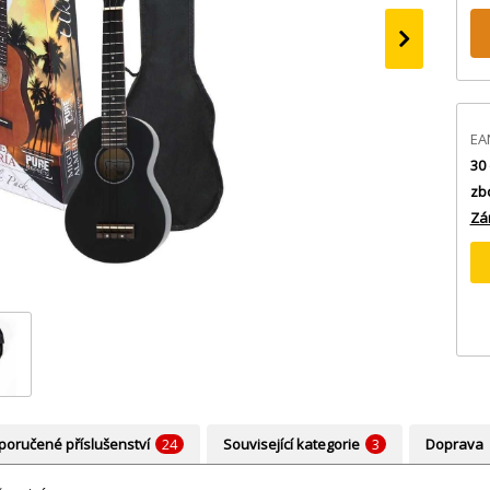
›
EA
30 
zb
Zá
oručené příslušenství
24
Související kategorie
3
Doprava