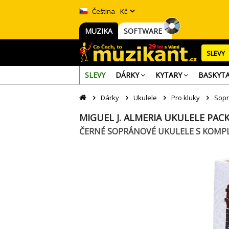
Čeština - Kč
MUZIKA
SOFTWARE
SLEVY
SLEVY
DÁRKY
KYTARY
BASKYT
Dárky
Ukulele
Pro kluky
Sop
MIGUEL J. ALMERIA UKULELE PACK
ČERNÉ SOPRÁNOVÉ UKULELE S KOMP