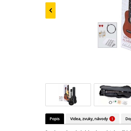
‹
Popis
Videa, zvuky, návody
1
Dop