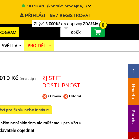
MUZIKANT (kontakt, prodejna, ..)
PŘIHLÁSIT SE / REGISTROVAT
Zbývá
3 000 Kč
do dopravy
ZDARMA
0
PROGRAM
Košík
SVĚTLA
PRO DĚTI
 010 Kč
ZJISTIT
Cena s dph
DOSTUPNOST
Heureka
Ostrava
Externí
hci pro školu nebo instituci
Poradna
ložka není skladem ale můžeme ji pro Vás u
davatele objednat