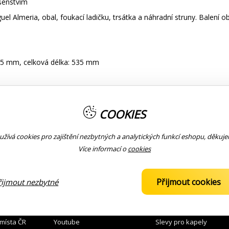
šenstvím
l Almeria, obal, foukací ladičku, trsátka a náhradní struny. Balení 
 35 mm, celková délka: 535 mm
COOKIES
 d, fis, h'"
žívá cookies pro zajištění nezbytných a analytických funkcí eshopu, děkuj
Více informací o
cookies
Přijmout cookies
řijmout nezbytné
 ZBOŽÍ
KOMUNITA
KONTAKTY
 prodejnách
Facebook
776 121 112
prodej
 místa ČR
Youtube
Slevy pro kapely