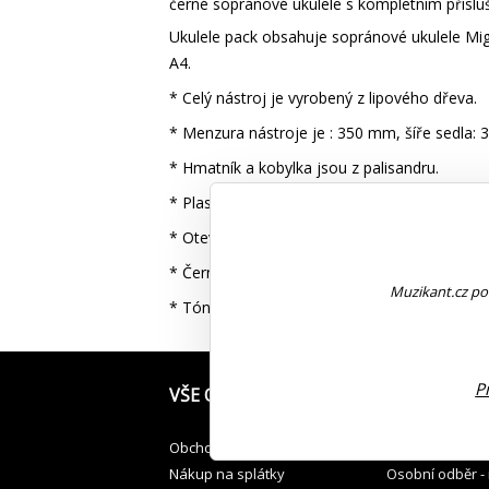
černé sopránové ukulele s kompletním příslu
Ukulele pack obsahuje sopránové ukulele Migue
A4.
* Celý nástroj je vyrobený z lipového dřeva.
* Menzura nástroje je : 350 mm, šíře sedla:
* Hmatník a kobylka jsou z palisandru.
* Plastové sedlo a vložka kobylky.
* Otevřená kytarová mechanika.
* Černé, nylonové struny, doporučené ladění a',
Muzikant.cz pou
* Tónované, matné lakování
P
VŠE O NÁKUPU
JAK PŘEVZÍT
Obchodní podmínky
Osobní odběr v
Nákup na splátky
Osobní odběr -