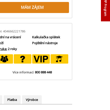
VIP Program
MÁM ZÁJEM
N: 4046662221786
dní na vrácení
Kalkulačka splátek
oží
Pojištění nástroje
ruka:
2 roky
Více informací:
800 888 448
Platba
Výrobce