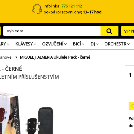
Infolinka:
776 121 112
po–pá (pracovní dny)
13–17 hod.
VIP 
ARY
KLÁVESY
OZVUČENÍ
BICÍ
DJ
ORCHESTR
ránové
MIGUEL J. ALMERIA Ukulele Pack - černé
 - ČERNÉ
1
LETNÍM PŘÍSLUŠENSTVÍM
C
Po
do