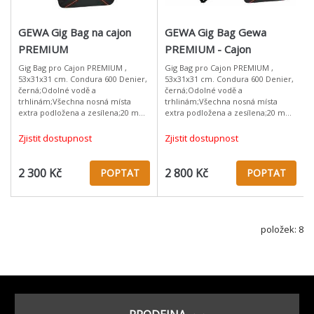
GEWA Gig Bag na cajon
GEWA Gig Bag Gewa
PREMIUM
PREMIUM - Cajon
53x31x31 cm
Gig Bag pro Cajon PREMIUM ,
Gig Bag pro Cajon PREMIUM ,
53x31x31 cm. Condura 600 Denier,
53x31x31 cm. Condura 600 Denier,
černá;Odolné vodě a
černá;Odolné vodě a
trhlinám;Všechna nosná místa
trhlinám;Všechna nosná místa
extra podložena a zesílena;20 mm
extra podložena a zesílena;20 mm
pěnová hmota;Popruh s ramenní
pěnová hmota;Popruh s ramenní
podložkou;Ergonomický úchyt;
podložkou;Ergonomický úchyt;Jako
Zjistit dostupnost
Zjistit dostupnost
231.790, jen s
2 300 Kč
2 800 Kč
POPTAT
POPTAT
položek: 8