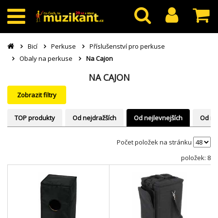
Bicí
Perkuse
Příslušenství pro perkuse
Obaly na perkuse
Na Cajon
NA CAJON
Zobrazit filtry
TOP produkty
Od nejdražších
Od nejlevnejších
Od ne
Počet položek na stránku
položek: 8