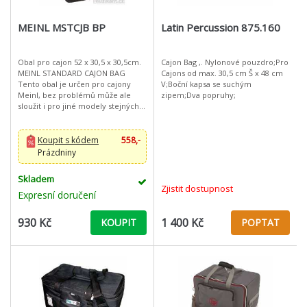
MEINL MSTCJB BP
Latin Percussion 875.160
Obal pro cajon 52 x 30,5 x 30,5cm.
Cajon Bag ,. Nylonové pouzdro;Pro
MEINL STANDARD CAJON BAG
Cajons od max. 30,5 cm Š x 48 cm
Tento obal je určen pro cajony
V;Boční kapsa se suchým
Meinl, bez problémů může ale
zipem;Dva popruhy;
sloužit i pro jiné modely stejných
rozměrů. Vyroben je z
polstrovaného nylonu,
samozřejmostí je d
Koupit s kódem
558,-
Prázdniny
Skladem
Zjistit dostupnost
Expresní doručení
930 Kč
1 400 Kč
KOUPIT
POPTAT