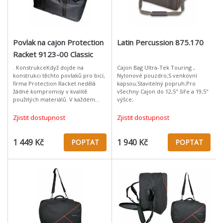
Povlak na cajon Protection
Latin Percussion 875.170
Racket 9123-00 Classic
Cajon S/S - 52x30.5x30.5
. KonstrukceKdyž dojde na
Cajon Bag Ultra-Tek Touring ,.
konstrukci těchto povlaků pro bicí,
Nylonové pouzdro;S venkovní
firma Protection Racket nedělá
kapsou;Stavitelný popruh;Pro
žádné kompromisy v kvalitě
všechny Cajon do 12,5" šíře a 19,5"
použitých materiálů. V každém
výšce;
povlaku se odráží spousta nápadů,
zkušeností a náročného testování.
Zjistit dostupnost
Zjistit dostupnost
Ka
1 449 Kč
1 940 Kč
POPTAT
POPTAT