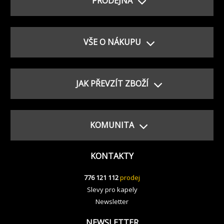
PRODEJNA
VŠE O NÁKUPU
JAK PŘEVZÍT ZBOŽÍ
KOMUNITA
KONTAKTY
776 121 112
prodej
Slevy pro kapely
Newsletter
NEWSLETTER