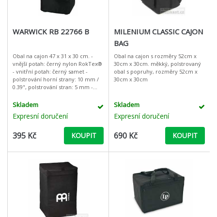
WARWICK RB 22766 B
MILENIUM CLASSIC CAJON
BAG
Obal na cajon 47 x 31 x 30 cm. -
Obal na cajon s rozměry 52cm x
vnější potah: černý nylon RokTex®
30cm x 30cm. měkký, polstrovaný
- vnitřní potah: černý samet -
obal s popruhy, rozměry 52cm x
polstrování horní strany: 10 mm /
30cm x 30cm
0.39", polstrování stran: 5 mm -
tištěné logo RockBag®, stříbrná
barv
Skladem
Skladem
Expresní doručení
Expresní doručení
395 Kč
690 Kč
KOUPIT
KOUPIT